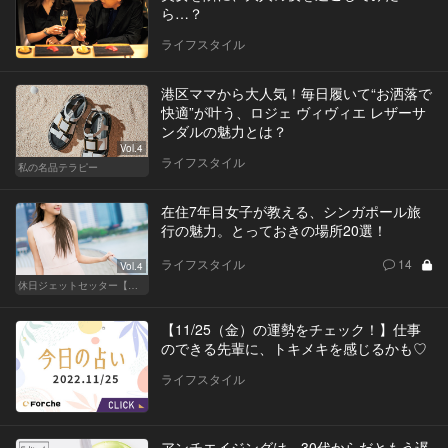
ら…？
ライフスタイル
港区ママから大人気！毎日履いて“お洒落で
快適”が叶う、ロジェ ヴィヴィエ レザーサ
ンダルの魅力とは？
Vol.4
ライフスタイル
私の名品テラピー
在住7年目女子が教える、シンガポール旅
行の魅力。とっておきの場所20選！
ライフスタイル
14
Vol.4
休日ジェットセッター【厳選スポット編】
【11/25（金）の運勢をチェック！】仕事
のできる先輩に、トキメキを感じるかも♡
ライフスタイル
アンチエイジングは、30代からだともう遅