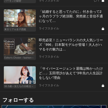
ライフスタイル
1
バーキンの秘密
「結婚すると思ってたのに」付き合って2
ヶ月のラブラブ絶頂期、突然彼と音信不通
になって…
Vol.16
ライフスタイル
東京リアル女子図鑑
即売必至！ニューバランスの大人気シリー
ズ「996」日本製モデルが登場！大人がハ
マるその魅力は…
Vol.21
ライフスタイル
Editor's Choice～fashion～
「サイバーエージェント退職は怖かったけ
ど…」玉田理沙があえて“3年先の人生設計
をしない”理由
Vol.7
ライフスタイル
30.5歳～女たちの分岐点～
フォローする