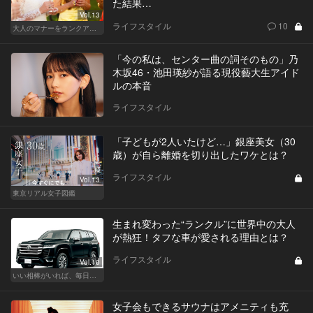
た結果…
Vol.13
ライフスタイル
10
大人のマナーをランクアップせよ
「今の私は、センター曲の詞そのもの」乃
木坂46・池田瑛紗が語る現役藝大生アイド
ルの本音
ライフスタイル
「子どもが2人いたけど…」銀座美女（30
歳）が自ら離婚を切り出したワケとは？
ライフスタイル
Vol.13
東京リアル女子図鑑
生まれ変わった“ランクル”に世界中の大人
が熱狂！タフな車が愛される理由とは？
ライフスタイル
Vol.10
いい相棒がいれば、毎日が楽しい。クルマがあるとできること
女子会もできるサウナはアメニティも充