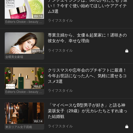
い！？今すぐ使い始めてほしいケアアイテ
ム3選
Vol.16
ライフスタイル
Editor's Choice～beauty & wellness～
専業主婦から、女優＆起業家に！遅咲きの
彼女が今、幸せな理由
ライフスタイル
Vol.120
金曜美女劇場
クリスマスや忘年会のプチギフトに最適！
今年お世話になった人へ、気軽に渡せるコ
スメ3選
Vol.23
ライフスタイル
Editor's Choice～beauty & wellness～
「マイペースなB型男子が好き」と語る神
楽坂女子（29歳）が元カレたちとすれ違っ
た結婚観
Vol.14
ライフスタイル
東京リアル女子図鑑