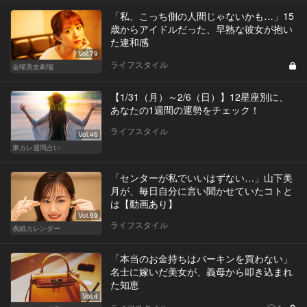
「私、こっち側の人間じゃないかも…」15
歳からアイドルだった、早熟な彼女が抱い
た違和感
Vol.79
ライフスタイル
金曜美女劇場
【1/31（月）～2/6（日）】12星座別に、
あなたの1週間の運勢をチェック！
ライフスタイル
Vol.46
東カレ週間占い
「センターが私でいいはずない…」山下美
月が、毎日自分に言い聞かせていたコトと
は【動画あり】
Vol.69
ライフスタイル
表紙カレンダー
「本当のお金持ちはバーキンを買わない」
名士に嫁いだ美女が、義母から叩き込まれ
た知恵
Vol.4