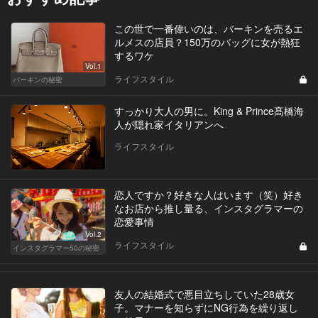
この世で一番偉いのは、バーキンを売るエ
ルメスの店員？150万のバッグに女が熱狂
するワケ
Vol.1
ライフスタイル
バーキンの秘密
すっかり大人の男に。King & Prince髙橋海
人が隠れ家イタリアンへ
ライフスタイル
恋人ですか？好きな人はいます（笑）好き
なお店から推し量る、インスタグラマーの
恋愛事情
Vol.2
ライフスタイル
インスタグラマー50の秘密
友人の結婚式で悪目立ちしていた28歳女
子。マナーを知らずにNG行為を繰り返し