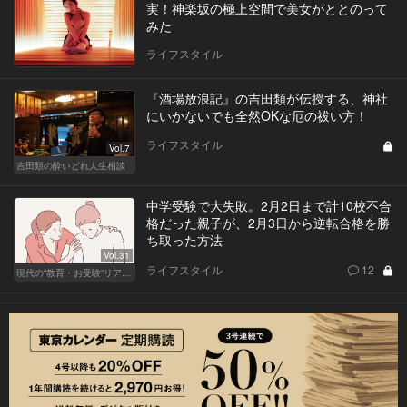
実！神楽坂の極上空間で美女がととのって
みた
ライフスタイル
『酒場放浪記』の吉田類が伝授する、神社
にいかないでも全然OKな厄の祓い方！
ライフスタイル
Vol.7
吉田類の酔いどれ人生相談
中学受験で大失敗。2月2日まで計10校不合
格だった親子が、2月3日から逆転合格を勝
ち取った方法
Vol.31
ライフスタイル
12
現代の“教育・お受験”リアルドキュメント