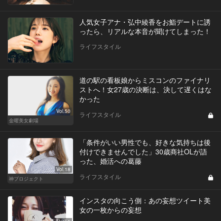
人気女子アナ・弘中綾香をお鮨デートに誘
ったら、リアルな本音が聞けてしまった！
ライフスタイル
道の駅の看板娘からミスコンのファイナリ
ストへ！女27歳の決断は、決して遅くはな
かった
Vol.50
ライフスタイル
金曜美女劇場
「条件がいい男性でも、好きな気持ちは後
付けできませんでした」30歳商社OLが語
った、婚活への葛藤
Vol.18
ライフスタイル
神プロジェクト
インスタの向こう側：あの妄想ツイート美
女の一枚からの妄想