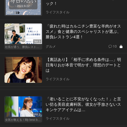
ック！
ライフスタイル
「疲れた時はカルニチン豊富な羊肉がオス
スメ」食と健康のスペシャリストが選ぶ、
勝負レストラン4選！
Vol.3
グルメ
10
社長が通う、勝負レストラン
【裏話あり】「相手に求める条件は…」明
日海りおが本音で明かす、理想のデートと
は
ライフスタイル
「老いることに不安がなくなった！」と言
い切る美容皮膚科医。彼女が手放さないス
キンケアアイテムは…
Vol.3
ライフスタイル
女医が教える！My best beauty