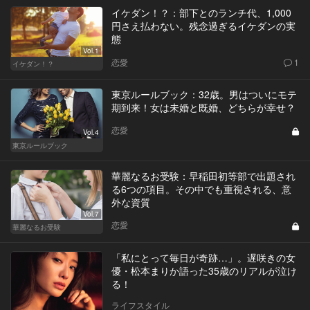
イケダン！？：部下とのランチ代、1,000
円さえ払わない。残念過ぎるイケダンの実
態
Vol.1
恋愛
1
イケダン！？
東京ルールブック：32歳。男はついにモテ
期到来！女は未婚と既婚、どちらが幸せ？
恋愛
Vol.4
東京ルールブック
華麗なるお受験：早稲田初等部で出題され
る6つの項目。その中でも重視される、意
外な資質
Vol.7
恋愛
華麗なるお受験
「私にとって毎日が奇跡…」。遅咲きの女
優・松本まりか語った35歳のリアルが泣け
る！
ライフスタイル