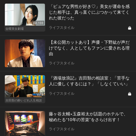
「ピュアな男性が好き♡」美女が運命を感
じた相手は、真っ直ぐにぶつかって来てく
れた彼だった
Vol.103
ライフスタイル
金曜美女劇場
【未公開カットあり】声優・下野紘が声だ
けでなく、人としてもファンに愛される理
由
ライフスタイル
『酒場放浪記』吉田類の相談室：「苦手な
人に優しくするには？」「しなくていい」
ライフスタイル
Vol.9
吉田類の酔いどれ人生相談
藤ヶ谷太輔×玉森裕太が話題のホテルで、
秘めたる“10年の苦楽”をさらけ出す！
ライフスタイル