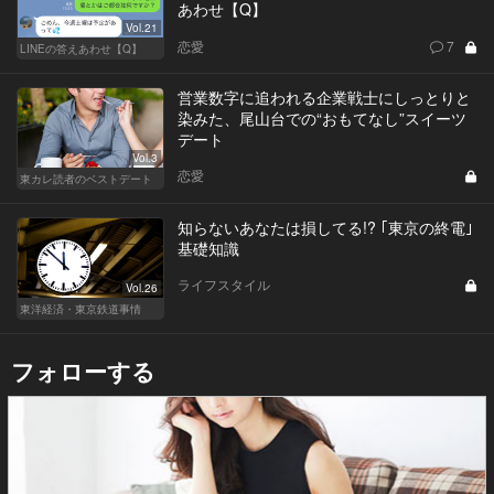
あわせ【Q】
Vol.21
恋愛
7
LINEの答えあわせ【Q】
営業数字に追われる企業戦士にしっとりと
染みた、尾山台での“おもてなし”スイーツ
デート
Vol.3
恋愛
東カレ読者のベストデート
知らないあなたは損してる!? ｢東京の終電｣
基礎知識
ライフスタイル
Vol.26
東洋経済・東京鉄道事情
フォローする