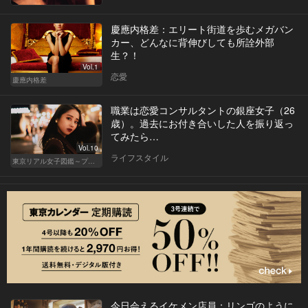
慶應内格差：エリート街道を歩むメガバン
カー、どんなに背伸びしても所詮外部
生？！
Vol.1
恋愛
慶應内格差
職業は恋愛コンサルタントの銀座女子（26
歳）。過去にお付き合いした人を振り返っ
てみたら…
Vol.10
ライフスタイル
東京リアル女子図鑑～プロローグ編～
今日会えるイケメン店員：リンゴのように