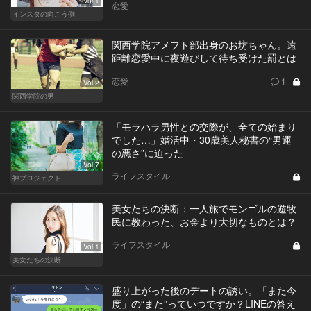
Vol.1
恋愛
インスタの向こう側
関西学院アメフト部出身のお坊ちゃん。遠
距離恋愛中に夜遊びして待ち受けた罰とは
恋愛
1
Vol.2
関西学院の男
「モラハラ男性との交際が、全ての始まり
でした…」婚活中・30歳美人秘書の“男運
の悪さ”に迫った
Vol.7
ライフスタイル
神プロジェクト
美女たちの決断：一人旅でモンゴルの遊牧
民に教わった、お金より大切なものとは？
ライフスタイル
Vol.1
美女たちの決断
盛り上がった後のデートの誘い。「また今
度」の“また”っていつですか？LINEの答え