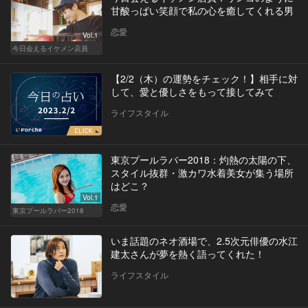
甘酸っぱい笑顔で私の心を癒してくれる男
恋愛
Vol.1
今日会えるイケメン店員
【2/2（木）の運勢をチェック！】相手に対
して、愛と優しさをもって接してみて
ライフスタイル
東京プールラバー2018：灼熱の太陽の下、
スタイル抜群・激カワ水着美女が集う場所
はどこ？
Vol.1
恋愛
東京プールラバー2018
いま話題のネオ酒場で、2.5次元俳優の水江
建太さんが夢を熱く語ってくれた！
ライフスタイル