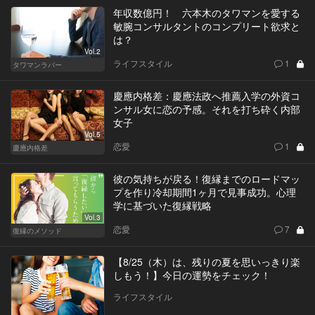
年収数億円！ 六本木のタワマンを愛する
敏腕コンサルタントのコンプリート欲求と
は？
Vol.2
ライフスタイル
1
タワマンラバー
慶應内格差：慶應法政へ推薦入学の外資コ
ンサル女に恋の予感。それを打ち砕く内部
女子
Vol.5
恋愛
1
慶應内格差
彼の気持ちが戻る！復縁までのロードマッ
プを作り冷却期間1ヶ月で見事成功。心理
学に基づいた復縁戦略
Vol.3
恋愛
7
復縁のメソッド
【8/25（木）は、残りの夏を思いっきり楽
しもう！】今日の運勢をチェック！
ライフスタイル