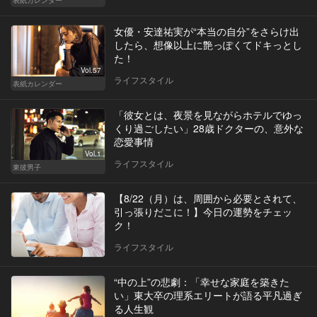
女優・安達祐実が“本当の自分”をさらけ出
したら、想像以上に艶っぽくてドキっとし
た！
Vol.57
ライフスタイル
表紙カレンダー
「彼女とは、夜景を見ながらホテルでゆっ
くり過ごしたい」28歳ドクターの、意外な
恋愛事情
Vol.1
ライフスタイル
東彼男子
【8/22（月）は、周囲から必要とされて、
引っ張りだこに！】今日の運勢をチェッ
ク！
ライフスタイル
“中の上”の悲劇：「幸せな家庭を築きた
い」東大卒の理系エリートが語る平凡過ぎ
る人生観