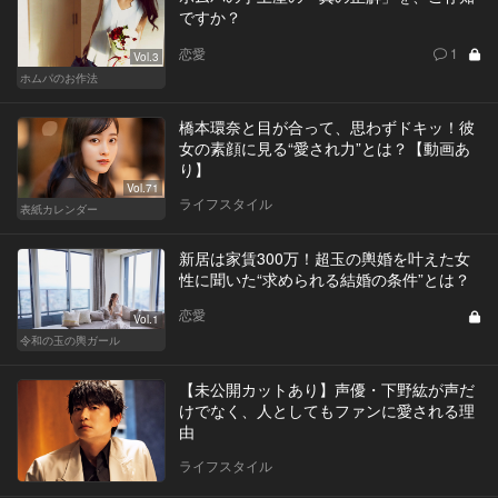
ですか？
恋愛
1
Vol.3
ホムパのお作法
橋本環奈と目が合って、思わずドキッ！彼
女の素顔に見る“愛され力”とは？【動画あ
り】
Vol.71
ライフスタイル
表紙カレンダー
新居は家賃300万！超玉の輿婚を叶えた女
性に聞いた“求められる結婚の条件”とは？
恋愛
Vol.1
令和の玉の輿ガール
【未公開カットあり】声優・下野紘が声だ
けでなく、人としてもファンに愛される理
由
ライフスタイル