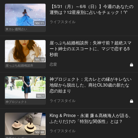
【5/31（月）～6/6（日）】今週のあなたの
運勢は？12星座別に占いをチェック！♈
ライフスタイル
Vol.11
東カレ週間占い
崖っぷち結婚相談所：失神寸前？超絶スマ
ート紳士のエスコートに、マジで恋する5
秒前
Vol.18
恋愛
崖っぷち結婚相談所
神プロジェクト：元カレとの縁がキレない
地獄から脱出した、商社OL30歳の新たな
恋の始まり
Vol.1
ライフスタイル
神プロジェクト
King & Prince・永瀬 廉＆髙橋海人が語る、
ふたりだけの「特別な関係性」とは？
ライフスタイル
Vol.98
表紙カレンダー