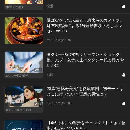
Vol.3
恋愛
“中の上”の悲劇
選ばなかった人生と、恵比寿のカスエラ。
麻布競馬場による4号連続書き下ろしエッ
セイ vol.03
ライフスタイル
タクシー代の秘密：リーマン・ショック
後、元プロ女子大生のタクシー代の行方や
いかに
Vol.3
恋愛
タクシー代の秘密
28歳“恵比寿美女”を徹底解剖！初デートは
どこに行きたい？理想の男性は？
ライフスタイル
Vol.1
東京リアル女子図鑑
【4/6（木）の運勢をチェック！】大きく物
事が広がっていきそう