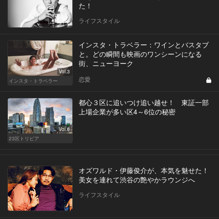
た！
ライフスタイル
インスタ・トラベラー：ワインとバスタブ
と。どの瞬間も映画のワンシーンになる
街、ニューヨーク
Vol.3
恋愛
インスタ・トラベラー
都心３区に追いつけ追い越せ！ 東証一部
上場企業が多い区4～6位の秘密
Vol.6
23区トリビア
オズワルド・伊藤俊介が、本気を魅せた！
美女を連れて渋谷の艶やかラウンジへ
ライフスタイル