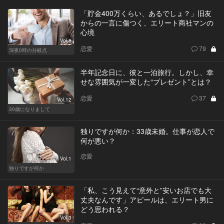
「貯金400万くらい、あるでしょ？」旧友
からの一言に傷つく、エリート商社マンの
心境
Vol.8
恋愛
79
深夜0時の分岐点
半年記念日に、彼と一泊旅行。しかし、幸
せな雰囲気が一変した“プレゼント”とは？
恋愛
37
Vol.12
30歳になりまして
独りですが何か：33歳未婚。仕事が恋人で
何が悪い？
恋愛
Vol.1
独りですが何か
「私、こう見えて“意外と”安いお店でも大
丈夫なんです」アピールは、エリート男に
どう思われる？
Vol.3