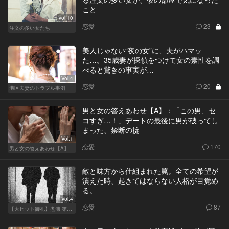
こと
Vol.10
恋愛
23
注文の多い女たち
美人じゃない“夜の女”に、夫がハマッ
た…。35歳妻が探偵をつけて女の素性を調
べると驚きの事実が…
Vol.4
恋愛
20
港区夫妻のトラブル事例
男と女の答えあわせ【A】：「この男、セ
コすぎ…！」デートの最後に男が破ってし
まった、禁断の掟
Vol.1
恋愛
170
男と女の答えあわせ【A】
敵と味方から仕組まれた罠。全ての希望が
潰えた時、起きてはならない人格が目覚め
る。
Vol.4
恋愛
87
【大ヒット御礼】煮沸 第二章