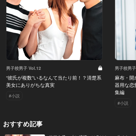
男子校男子 Vol.12
男子校男子 V
“彼氏が複数”いるなんて当たり前！？清楚系
麻布・開
美女にありがちな真実
器用な恋
集編
#小説
#小説
おすすめ記事