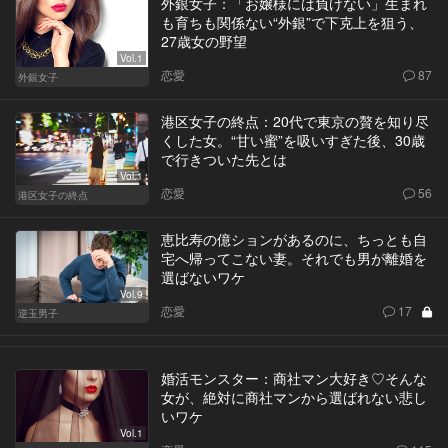
外銀女子：「お嬢様には負けない」生まれ
も育ちも関係ない“外銀”で下克上を狙う、
27歳女の野望
Vol.1
恋愛
87
外銀女子
港区女子の終点：20代で東京の贅を知り尽
くした女。“甘い蜜”を吸いすぎた後、30歳
で行きついた先とは
Vol.1
恋愛
56
港区女子の終点
恵比寿の億ションがあるのに、ちっとも自
宅へ帰ってこない妻。それでも男が離婚を
選ばないワケ
Vol.9
恋愛
17
逆玉男子
婚活モンスター：商社マン大好き♡そんな
女が、絶対に商社マンから選ばれない悲し
いワケ
Vol.1