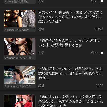
恋愛
22
エリート亮介の嫁探し
男女のAorB〜回答編〜：出会ってすぐ家に
行った女or３ヶ月焦らした女。本命彼女に
選ばれたのは？
Vol.1
恋愛
273
男女のAorB〜回答編〜
「俺の子ども産んでよ」。女が“寿退社”と
いう甘い救済策に溺れるとき
恋愛
47
Vol.2
恋と友情のあいだで 〜里奈 Ver.〜
上智の院まで出たのに、就活は惨敗。不本
意な会社に内定し、働く前から転職を考え
始め…
Vol.4
恋愛
27
今日、私たちはあの街で
「僕の彼女は、女優です」：女優とIT社長
の出会いは、六本木の食事会。“普通じゃな
い恋”が始まった夜