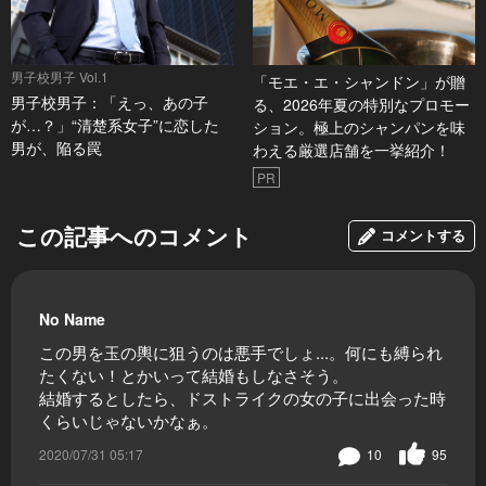
男子校男子 Vol.1
「モエ・エ・シャンドン」が贈
男子校男子：「えっ、あの子
る、2026年夏の特別なプロモー
が…？」“清楚系女子”に恋した
ション。極上のシャンパンを味
男が、陥る罠
わえる厳選店舗を一挙紹介！
PR
この記事へのコメント
コメントする
No Name
この男を玉の輿に狙うのは悪手でしょ...。何にも縛られ
たくない！とかいって結婚もしなさそう。
結婚するとしたら、ドストライクの女の子に出会った時
くらいじゃないかなぁ。
2020/07/31 05:17
10
95