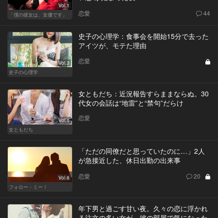
Vol.1
恋愛
44
「僕の彼女は、女優です」
史子の心理学：食事会を開始15分で去った
アイツが、モテた理由
恋愛
Vol.3
史子の心理学
女ともだち：近況報告すらままならぬ。30
代女の会話は“地雷”と“禁句”だらけ
恋愛
Vol.1
女ともだち
「ただの同僚だと思っていたのに…」2人
が急接近した、休日出勤の出来事
恋愛
20
Vol.6
フォロー・ミー！
年下男と過ごす甘い夜。久々の恋に浮かれ
る注文の多い女が、彼の部屋で気になった