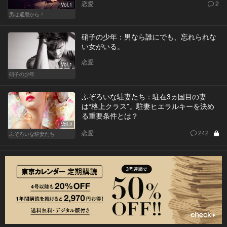
恋愛
2
Vol.1
男は還暦から！
硝子の少年：男なら誰にでも、忘れられな
い女がいる。
恋愛
Vol.1
硝子の少年
ふぞろいな駐妻たち：駐在3ヵ国目の妻
は“格上クラス”。駐妻ヒエラルキーを決め
る重要条件とは？
Vol.2
恋愛
242
ふぞろいな駐妻たち