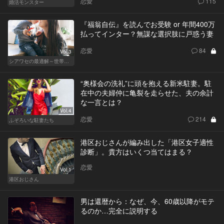
恋愛
115
婚活モンスター
『福翁自伝』を読んでお受験 or 年間400万
払ってインター？無謀な選択肢に戸惑う妻
恋愛
84
Vol.3
シアワセの最適解～世帯年収3,600万の夫婦～
“奥様会の洗礼”に頭を抱える新米駐妻。駐
在中の夫婦仲に亀裂を走らせた、夫の余計
な一言とは？
Vol.4
恋愛
214
ふぞろいな駐妻たち
港区おじさんが編み出した「港区女子適性
診断」。貴方はいくつ当てはまる？
恋愛
Vol.1
港区おじさん
男は還暦から：なぜ、今、60歳以降がモテ
るのか…完全に説明する