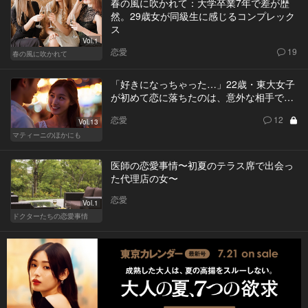
春の風に吹かれて：大学卒業7年で差が歴
然。29歳女が同級生に感じるコンプレック
ス
Vol.1
恋愛
19
春の風に吹かれて
「好きになっちゃった…」22歳・東大女子
が初めて恋に落ちたのは、意外な相手で…
恋愛
12
Vol.13
マティーニのほかにも
医師の恋愛事情〜初夏のテラス席で出会っ
た代理店の女〜
恋愛
Vol.1
ドクターたちの恋愛事情