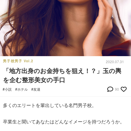
男子校男子 Vol.2
2020.07.31
「地方出身のお金持ちを狙え！？」玉の輿
を企む整形美女の手口
#小説
#ホテル
#友達
90
多くのエリートを輩出している名門男子校。
卒業生と聞いてあなたはどんなイメージを持つだろうか。