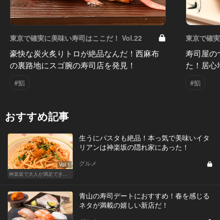
東京で確実に美味い寿司はここだ！ Vol.22
東京で確実
豪快な炭火炙りトロが絶品なんだ！西麻布
寿司屋の
の裏路地にスゴ腕の寿司店を発見！
た！居心
#鮨
#鮨
おすすめ記事
生うにパスタも絶品！本っ気で美味いイタ
リアンは神楽坂の隠れ家にあった！
グルメ
Vol.1
神楽坂で大人が満足できる、おしゃれデート！
青山の寿司デートにおすすめ！春を感じる
ネタが満載の嬉しい新店だ！