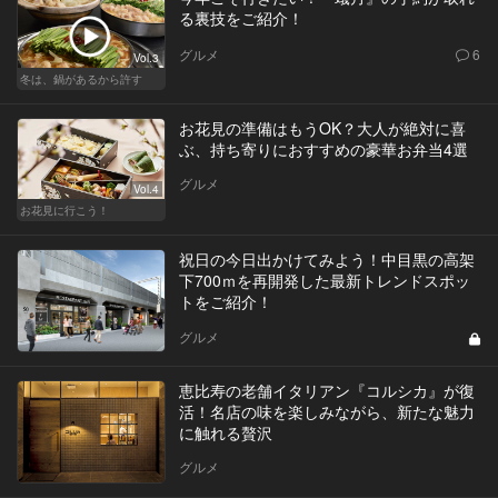
る裏技をご紹介！
グルメ
6
Vol.3
冬は、鍋があるから許す
お花見の準備はもうOK？大人が絶対に喜
ぶ、持ち寄りにおすすめの豪華お弁当4選
グルメ
Vol.4
お花見に行こう！
祝日の今日出かけてみよう！中目黒の高架
下700ｍを再開発した最新トレンドスポッ
トをご紹介！
グルメ
恵比寿の老舗イタリアン『コルシカ』が復
活！名店の味を楽しみながら、新たな魅力
に触れる贅沢
グルメ