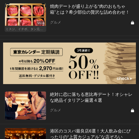
焼肉デートが盛り上がる“肉のおもちゃ
箱”とは？希少部位の贅沢な詰め合わせ！
グルメ
Vol.6
ミスジ、イチボ、タン元…焼肉は好きな部位で店を選ぶべし！
絶対に恋に落ちる恵比寿デート！オシャレ
な絶品イタリアン厳選４選
グルメ
港区のコスパ最良店6選！大人飲み会にぴ
ったりの“上質カジュアル”な店ぞろい