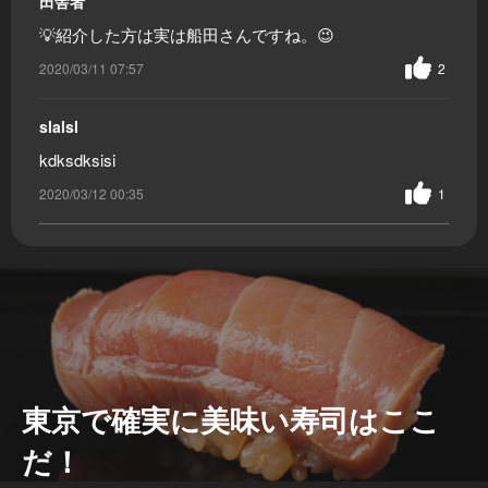
田舎者
💡紹介した方は実は船田さんですね。😉
2020/03/11 07:57
2
slalsl
kdksdksisi
2020/03/12 00:35
1
東京で確実に美味い寿司はここ
だ！