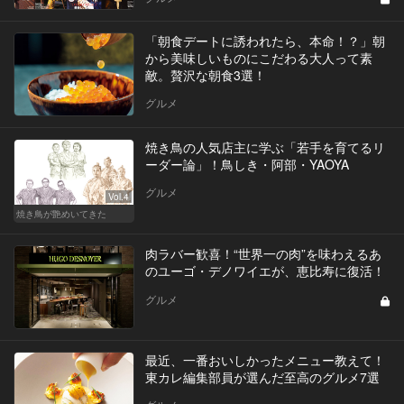
「朝食デートに誘われたら、本命！？」朝
から美味しいものにこだわる大人って素
敵。贅沢な朝食3選！
グルメ
焼き鳥の人気店主に学ぶ「若手を育てるリ
ーダー論」！鳥しき・阿部・YAOYA
グルメ
Vol.4
焼き鳥が艶めいてきた
肉ラバー歓喜！“世界一の肉”を味わえるあ
のユーゴ・デノワイエが、恵比寿に復活！
グルメ
最近、一番おいしかったメニュー教えて！
東カレ編集部員が選んだ至高のグルメ7選