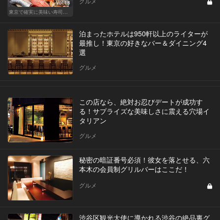
グルメ
Vol.18
東京で確実に美味い寿司はここだ！
泊まったホテルは950軒以上のライターが
最推し！東京の好きなバー＆ダイニング4
選
グルメ
この店なら、絶対お忍びデートが成功す
る！サプライズな美味しさに震える穴場イ
タリアン
グルメ
秘密の暗証番号必須！彼女を落とせる、六
本木の会員制グリルバーはここだ！
グルメ
渋谷区観光大使に導かれる渋谷の絶品裏グ