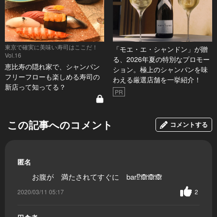
東京で確実に美味い寿司はここだ！
「モエ・エ・シャンドン」が贈
Vol.16
る、2026年夏の特別なプロモー
恵比寿の隠れ家で、シャンパン
ション。極上のシャンパンを味
フリーフローも楽しめる寿司の
わえる厳選店舗を一挙紹介！
新店って知ってる？
PR
この記事へのコメント
コメントする
匿名
お腹が 満たされてすぐに bar⁉️🙈🙈🙈
2020/03/11 05:17
2