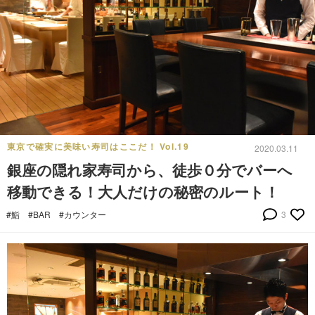
東京で確実に美味い寿司はここだ！ Vol.19
2020.03.11
銀座の隠れ家寿司から、徒歩０分でバーへ
移動できる！大人だけの秘密のルート！
#鮨
#BAR
#カウンター
3