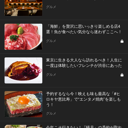
グルメ
「海鮮」を贅沢に思いっきり楽しめる店4
選！魚が食べたい気分なら迷わずここへ！
グルメ
東京に生きる大人なら訪れるべき！人生に
一度は体験したいフレンチが渋谷にあった
グルメ
予約するなら今！映えも味も最高な「#ヒ
ロキヤ恵比寿」で“エンタメ焼肉”を楽しも
う！
グルメ
今年こそ行きたい！『蟻月』の予約が取れ