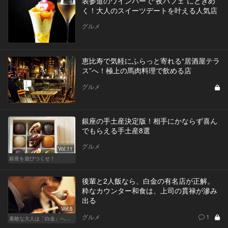
表参道のワインバーで“夜パフェ”にときめ
く！大人のスイーツデートを叶える人気店
グルメ
恵比寿で気軽にふらっと寄れる“居酒屋テラ
ス”へ！極上の馬肉料理で飲める店
グルメ
銀座の手土産決定版！相手にかならず喜ん
でもらえる手土産8選
グルメ
Vol.11
銀座を遊びつくせ！
後輩と2人飯なら、白金の有名店が正解。
粋なカウンター和食は、上司の貫禄が滲み
出る
Vol.5
グルメ
1
素敵な大人は「白金」へ後輩を誘う