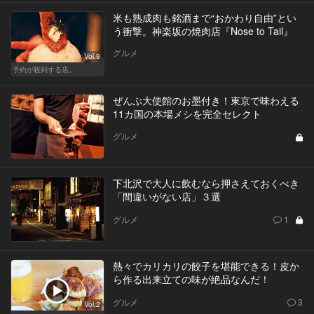
米も熟成肉も銘酒まで“おかわり自由”とい
う衝撃。神楽坂の焼肉店『Nose to Tail』
グルメ
Vol.9
予約が殺到する店。
ぜんぶ大使館のお墨付き！東京で味わえる
11カ国の本場メシを完全セレクト
グルメ
下北沢で大人に飲むなら押さえておくべき
「間違いがない店」３選
グルメ
1
熱々でカリカリの餃子を堪能できる！皮か
ら作る出来立ての味が絶品なんだ！
グルメ
3
Vol.2