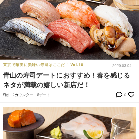
東京で確実に美味い寿司はここだ！ Vol.18
2020.03.04
青山の寿司デートにおすすめ！春を感じる
ネタが満載の嬉しい新店だ！
#鮨
#カウンター
#デート
0