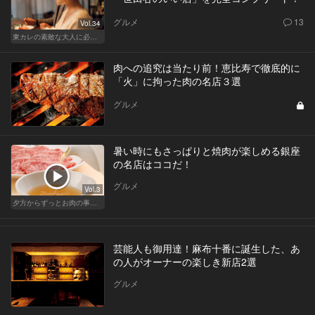
グルメ
13
Vol.34
東カレの素敵な大人に必要なこと
肉への追究は当たり前！恵比寿で徹底的に
「火」に拘った肉の名店３選
グルメ
暑い時にもさっぱりと焼肉が楽しめる銀座
の名店はココだ！
グルメ
Vol.3
夕方からずっとお肉の事を考えてる貴方へ
芸能人も御用達！麻布十番に誕生した、あ
の人がオーナーの楽しき新店2選
グルメ