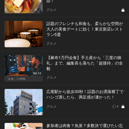
品！
グルメ
話題のフレンチも和食も、柔らかな空間が
大人の美食デートに効く！東京新店レスト
ラン5選
グルメ
【麻布1万円会食】手土産から「三度の御
礼」まで、編集長も落ちた「超接待」の全
貌
Vol.12
グルメ
「会食」の神髄。
広尾駅から徒歩30秒！話題のお洒落横丁で
ハシゴ酒したら、満足感が凄かった！
グルメ
4
参加者は肉食？魚派？多数決で選びたい忘