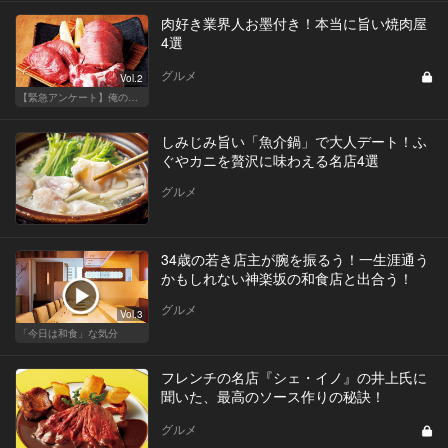
肉好き業界人お墨付き！本当に旨い焼肉屋
4選
グルメ
Vol.2
【緊急アンケート】俺の！私の！ベスト焼肉店
しみじみ旨い「魚介鍋」で大人デート！ふ
ぐやカニを贅沢に味わえる名店4選
グルメ
34歳の若き店主が腕を振るう！一生涯通う
かもしれない神楽坂の和食店と出合う！
グルメ
Vol.3
「今日は和食」な気分
フレンチの名店『シェ・イノ』の井上氏に
聞いた、最高のソース作りの秘訣！
グルメ