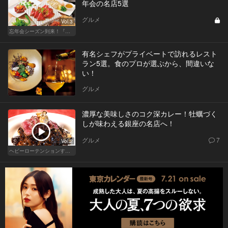
年会の名店5選
グルメ
Vol.3
忘年会シーズン到来！『東カレ』がお店選びをお手伝い！
有名シェフがプライベートで訪れるレスト
ラン5選。食のプロが選ぶから、間違いな
い！
グルメ
濃厚な美味しさのコク深カレー！牡蠣づく
しが味わえる銀座の名店へ！
グルメ
7
Vol.2
ヘビーローテンションするカレー