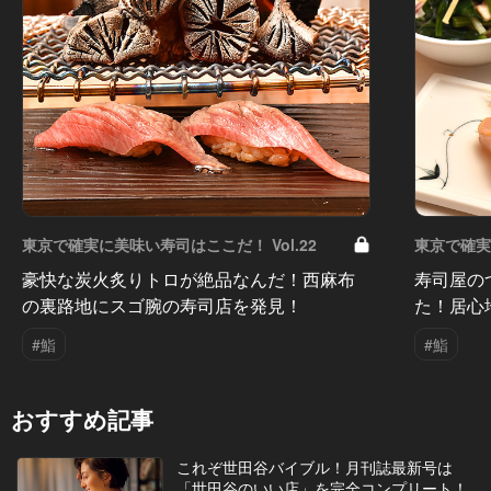
東京で確実に美味い寿司はここだ！ Vol.22
東京で確実
豪快な炭火炙りトロが絶品なんだ！西麻布
寿司屋の
の裏路地にスゴ腕の寿司店を発見！
た！居心
#鮨
#鮨
おすすめ記事
これぞ世田谷バイブル！月刊誌最新号は
「世田谷のいい店」を完全コンプリート！