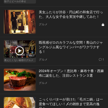
餃子とビールの幸せ
美女ふたりが渋谷・円山町の和食店で行っ
た、大人な女子会を実況中継してみた！
グルメ
既視感ゼロのカラフルな空間！青山のジャ
ングルジム風なワインバーがワクワクす
る！
Vol.7
グルメ
1
教えたくない秘密のグルメ
2024年オープン！恵比寿・麻布十番・西麻
布に誕生した、注目レストラン３選
グルメ
こっくりバターが溶けた「毛ガニ鍋」は一
度食べてほしい！〆の雑炊まで至高の逸