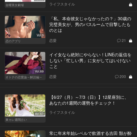
ライフスタイル
金曜美女劇場
「私、本命彼女じゃなかったの？」30歳の
完璧美女が、男のバスルームで目撃したも
のとは
Vol.3
恋愛
21
恋のアプリ
イイ女なら絶対にやらない！LINEの返信を
しない「忙しい男」に女がしてはいけない
こと
Vol.89
恋愛
200
オトナの恋愛論～解説編～
【6/27（月）～7/3（日）】12星座別に、
あなたの1週間の運勢をチェック！
ライフスタイル
Vol.67
東カレ週間占い
常に年末年始レベルで飲酒する吉田 類が酔