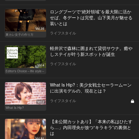
ロングブーツで“絶対領域”を最大限に活か
せば、冬デートは完璧。山下美月が魅せる
装いとは
Vol.35
ライフスタイル
東カレ女子の作り方
軽井沢で森林に囲まれて貸切サウナ。癒や
しステイが叶う新スポットが誕生
ライフスタイル
Vol.4
Editor's Choice～life style～
What Is Hip?：美少女戦士セーラームーン
に出演モデルの、現在とは？
ライフスタイル
Vol.2
What Is Hip?
【未公開カットあり】「本来の私はひたす
ら…」内田理央が放つ“キラキラ”の裏側と
は
Vol.91