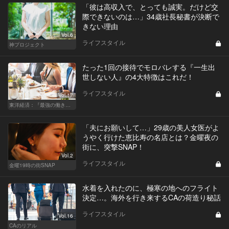
「彼は高収入で、とっても誠実。だけど交
際できないのは…」34歳社長秘書が決断で
きない理由
Vol.6
ライフスタイル
神プロジェクト
たった1回の接待でモロバレする『一生出
世しない人』の4大特徴はこれだ！
ライフスタイル
Vol.17
東洋経済：『最強の働き方』『一流の育て方』
「夫にお願いして…」29歳の美人女医がよ
うやく行けた恵比寿の名店とは？金曜夜の
街に、突撃SNAP！
Vol.2
ライフスタイル
金曜19時の街SNAP
水着を入れたのに、極寒の地へのフライト
決定…。海外を行き来するCAの荷造り秘話
ライフスタイル
Vol.16
CAのリアル