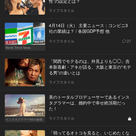
性”の設定とは？
ライフスタイル
4月14日（火） 主要ニュース：コンビニ3
社の業績は？ / 各国GDP予想 他
ライフスタイル
27
Vol.10
World Trend News
「関西でモテるのは、外見よりも◯◯」吉
本新喜劇・アキが語る、大阪と東京の“モテ
る男”の違いとは
ライフスタイル
美のトータルプロデューサーであるインス
タグラマーは、婚約中で幸せ絶頂期だっ
た！
Vol.8
ライフスタイル
インスタグラマー50の秘密
「弱ってるオトコを見ると、いじめたくな