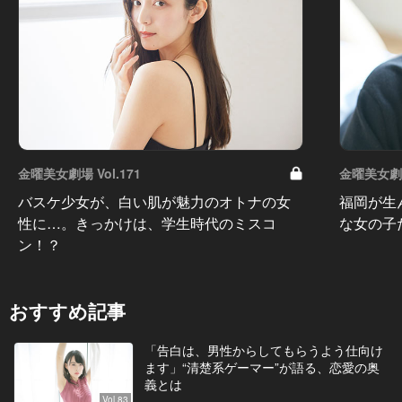
金曜美女劇場 Vol.171
金曜美女劇場 
バスケ少女が、白い肌が魅力のオトナの女
福岡が生
性に…。きっかけは、学生時代のミスコ
な女の子
ン！？
おすすめ記事
「告白は、男性からしてもらうよう仕向け
ます」“清楚系ゲーマー”が語る、恋愛の奥
義とは
Vol.83