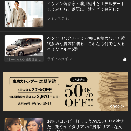
イケメン落語家・瀧川鯉斗とホテルデート
してみたら、落語に一途すぎて嫉妬した！
ライフスタイル
ペタンコなクルマじゃ何にも積めない！荷
物多めな貴方に贈る、これなら何でも入る
ぞ！なクルマ5選
Vol.14
ライフスタイル
サトータケシと編集部員 船山の"CAR GENTSへの道"
お笑いコンビ・紅しょうがのふたりが考え
た、艶やかイタリアンに居る“リアルな女