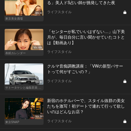
る」美人ドS占い師が挑発してきた夜
ライフスタイル
Vol.4
東京美女酒場
「センターが私でいいはずない…」山下美
月が、毎日自分に言い聞かせていたコトと
は【動画あり】
Vol.69
ライフスタイル
表紙カレンダー
クルマ音痴調教講座：「VWの新型パサー
トって何がすごいの？」
ライフスタイル
Vol.8
サトータケシと編集部員 船山の"CAR GENTSへの道"
新宿のホテルバーで、スタイル抜群の美女
たちを激写！初デートで連れて行って欲し
いのはどんなお店？
Vol.9
ライフスタイル
東京SNAP