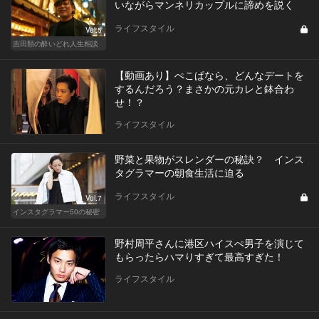
いながらマンネリカップルに諦めを説く
ライフスタイル
Vol.5
吉田類の酔いどれ人生相談
【動画あり】ぺこぱなら、どんなデートを
するんだろう？まさかの元カレと鉢合わ
せ！？
ライフスタイル
野菜と果物がスレンダーの秘訣？ インス
タグラマーの朝食生活に迫る
ライフスタイル
Vol.7
インスタグラマー50の秘密
野村周平さんに港区ハイスぺ男子を演じて
もらったらハマりすぎて最高すぎた！
ライフスタイル