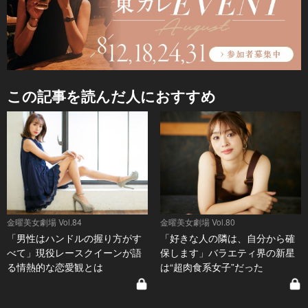
この記事を読んだ人におすすめ
金曜美女劇場 Vol.84
金曜美女劇場 Vol.80
「男性はハンドルの握り方がす
「好きな人の隣は、自分から確
べて」現役レースクイーンが語
保します」バラエティ界の新星
る情熱的な恋愛観とは
は“超肉食系女子”だった