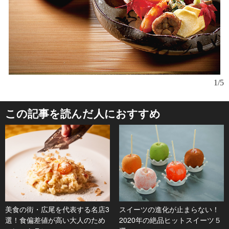
最
1/5
神
中
この記事を読んだ人におすすめ
美食の街・広尾を代表する名店3
スイーツの進化が止まらない！
選！食偏差値が高い大人のため
2020年の絶品ヒットスイーツ５