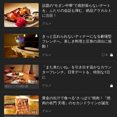
話題の“モダン中華”で肩肘張らないデート
を。ふたりの会話も弾む、絶品アラカルト
に注目！
グルメ
きっと忘れられないディナーになる劇場型
フレンチへ。美しき料理と圧巻の演出に感
動！
グルメ
4
「また来たいね」を引き出す温かなカウン
ターフレンチ。日常デートを、特別な1日
に
Vol.2
グルメ
港区エリアの隠れ家
黄金の出汁で食べる“さっぱり”焼肉！『焼
肉の名門 天壇』のセカンドラインが誕生
グルメ
Vol.3
Editor's Choice～gourmet～