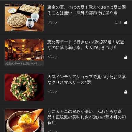
東京の夏、そばの夏！覚えておけば夏に困
ることは無い、渾身の都内そば屋９選
グルメ
1
恵比寿デートで行きたい隠れ家3選！駅近
なのに落ち着ける、大人の行きつけ店
グルメ
Vol.4
梅雨のデートに誘いやすい！駅から近い人気レストラン
人気インテリアショップで見つけたお洒落
なクリスマスリース4選
グルメ
うに＆カニの旨みが深い、ふわとろな逸
品！正統派の美味しさが魅力の荒木町の和
食店
グルメ