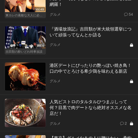
網羅！
Vol.49
グルメ
54
東カレの素敵な大人に必要なこと
『酒場放浪記』吉田類が米大統領選挙につ
いて頑張ってなんとか語る
グルメ
Vol.6
吉田類の酔いどれ時事放談
港区デートにぴったりの艶っぽい焼き鳥！
口の中でとろける希少鶏を味わえる新店
グルメ
人気ビストロのタルタルひつまぶしって
何？目黒で肉デートなら絶対オススメな名
店だ！
グルメ
2
【東京】グルメなあの人に贈りたい。予約