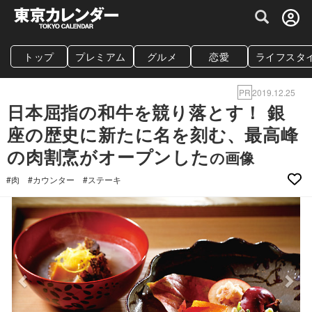
グルメ情報・プレミアムレストラン予約サイト
トップ
プレミアム
グルメ
恋愛
ライフスタ
PR
2019.12.25
日本屈指の和牛を競り落とす！ 銀
座の歴史に新たに名を刻む、最高峰
の肉割烹がオープンした
の画像
#肉
#カウンター
#ステーキ