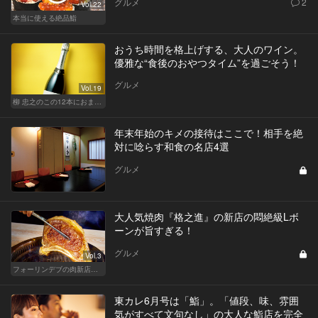
グルメ
2
Vol.22
本当に使える絶品鮨
おうち時間を格上げする、大人のワイン。
優雅な“食後のおやつタイム”を過ごそう！
グルメ
Vol.19
柳 忠之のこの12本におまかせ
年末年始のキメの接待はここで！相手を絶
対に唸らす和食の名店4選
グルメ
大人気焼肉『格之進』の新店の悶絶級Lボ
ーンが旨すぎる！
グルメ
Vol.3
フォーリンデブの肉新店で今宵もオンザライス！
東カレ6月号は「鮨」。「値段、味、雰囲
気がすべて文句なし」の大人な鮨店を完全