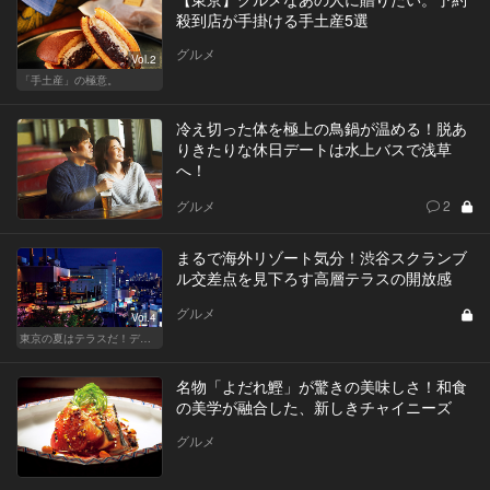
殺到店が手掛ける手土産5選
グルメ
Vol.2
「手土産」の極意。
冷え切った体を極上の鳥鍋が温める！脱あ
りきたりな休日デートは水上バスで浅草
へ！
グルメ
2
まるで海外リゾート気分！渋谷スクランブ
ル交差点を見下ろす高層テラスの開放感
グルメ
Vol.4
東京の夏はテラスだ！デートも女子会も盛り上がること間違いなし！
名物「よだれ鰹」が驚きの美味しさ！和食
の美学が融合した、新しきチャイニーズ
グルメ