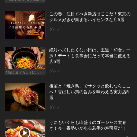
この春、注目すべき新店はここだ！東京の
グルメ好きが集まるハイセンスな店5選
グルメ
絶対ハズしたくない日は、王道「和食」一
択！デートも食事会にだって本当に使える
店5選
Vol.4
グルメ
32歳が通う“ちょうどいい”価格の店
後輩と「焼き鳥」でサクッと飲むならここ
へ！香ばしい鶏の旨みを味わえる実力店5
選
グルメ
うにもいくらも山盛りのゴージャス太巻
き！今一番勢いがある若手の寿司店だ！