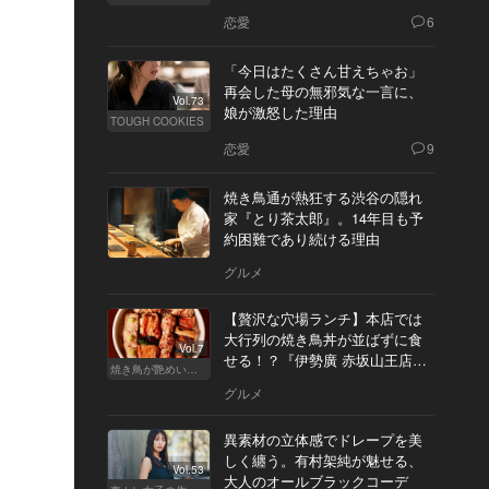
恋愛
6
「今日はたくさん甘えちゃお」
再会した母の無邪気な一言に、
Vol.73
娘が激怒した理由
TOUGH COOKIES
恋愛
9
焼き鳥通が熱狂する渋谷の隠れ
家『とり茶太郎』。14年目も予
約困難であり続ける理由
グルメ
【贅沢な穴場ランチ】本店では
大行列の焼き鳥丼が並ばずに食
Vol.7
せる！？『伊勢廣 赤坂山王店』
焼き鳥が艶めいてきた
へ
グルメ
異素材の立体感でドレープを美
しく纏う。有村架純が魅せる、
Vol.53
大人のオールブラックコーデ