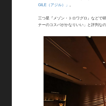
GILE（アジル）」
。
三つ星『メゾン・トロワグロ』などで
ナーのコスパがかなりいい」と評判な