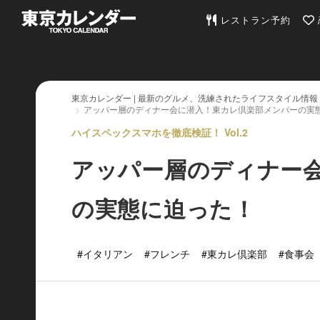
東京カレンダー | 最
レストラン予約
東京カレンダー | 最新のグルメ、洗練されたライフスタイル情報
アッパー層のディナー会に潜入！東カレ倶楽部メンバーの実
ハイスペックスマホを徹底検証！ Vol.2
アッパー層のディナー
の実態に迫った！
#イタリアン
#フレンチ
#東カレ倶楽部
#食事会