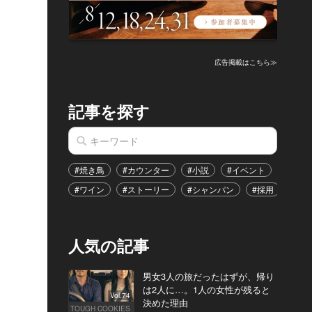
広告掲載はこちら≫
記事を探す
#焼き鳥
#カウンター
#小説
#イベント
#港区
#ワイン
#ストーリー
#シャンパン
#採用
#恋
人気の記事
男女3人の旅だったはずが、帰り
は2人に…。1人の女性が残ると
Vol.74
決めた理由
TOUGH COOKIES