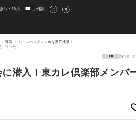
新のグルメ、洗練されたライフスタイル情報
恋活・婚活
月刊誌
連載
ハイスペックスマホを徹底検証！
態に迫った！
2019.12
PR
会に潜入！東カレ倶楽部メンバ