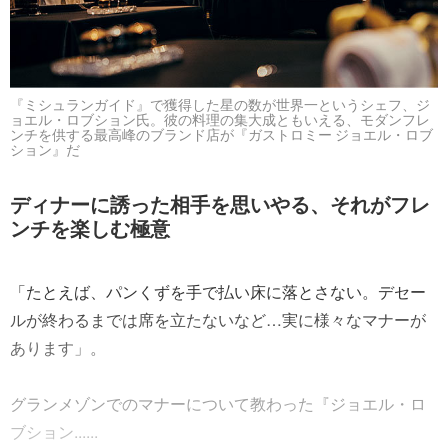
『ミシュランガイド』で獲得した星の数が世界一というシェフ、ジ
ョエル・ロブション氏。彼の料理の集大成ともいえる、モダンフレ
ンチを供する最高峰のブランド店が『ガストロミー ジョエル・ロブ
ション』だ
ディナーに誘った相手を思いやる、それがフレ
ンチを楽しむ極意
「たとえば、パンくずを手で払い床に落とさない。デセー
ルが終わるまでは席を立たないなど…実に様々なマナーが
あります」。
グランメゾンでのマナーについて教わった『ジョエル・ロ
ブション......