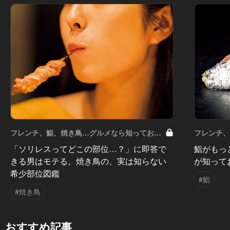
フレンチ、鮨、焼き鳥…グルメなら知っておき
フレンチ
たい知識 Vol.7
たい知識 Vo
「ソリレスってどこの部位…？」に即答で
鮨がもっ
きる男はモテる。焼き鳥の、実は知らない
が知って
希少部位図鑑
#鮨
#焼き鳥
おすすめ記事