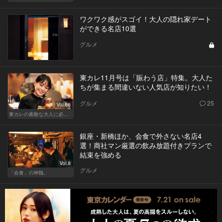
ワクワク感がスゴイ！大人の隠れ家デート
ができる名店10選
グルメ
東カレ11月号は「賑わう店」特集。大人た
ちが集まる間違いない人気店が知りたい！
グルメ
25
Vol.66
東カレの素敵な大人に必要なこと
銀座・新橋ほか、会食で外さない名店4
選！商社マン厳選の飲み放題付きプランで
結束を強める
Vol.8
グルメ
「会食」の神髄。