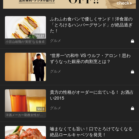
ふわふわ食パンで優しくサンド！洋食屋の
「とろけるハンバーグサンド」が絶品過ぎ
た！
Vol.31
グルメ
小宮山雄飛の“英世”なる食卓
“世界一”の和牛 VS ウルフ・アロン！思わ
ずうなった銀座の肉割烹とは？
グルメ
貴方の性格がオーダーに出ている！ お酒占
い2015
グルメ
Vol.3
洋酒メーカー勤務女性が語る、酒と女と男
嚙まなくても旨い！口でとろけてなくなる
絶品ロールキャベツを発見！