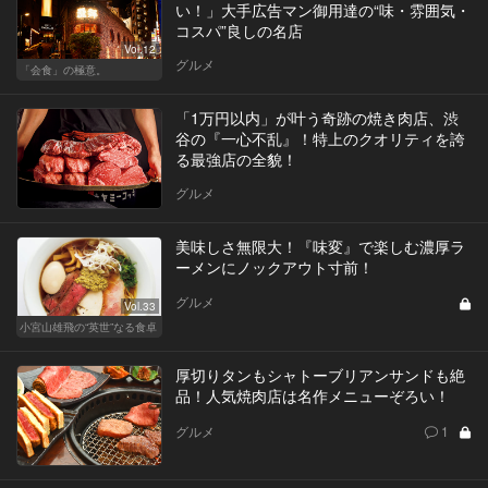
い！」大手広告マン御用達の“味・雰囲気・
コスパ”良しの名店
Vol.12
グルメ
「会食」の極意。
「1万円以内」が叶う奇跡の焼き肉店、渋
谷の『一心不乱』！特上のクオリティを誇
る最強店の全貌！
グルメ
美味しさ無限大！『味変』で楽しむ濃厚ラ
ーメンにノックアウト寸前！
グルメ
Vol.33
小宮山雄飛の“英世”なる食卓
厚切りタンもシャトーブリアンサンドも絶
品！人気焼肉店は名作メニューぞろい！
グルメ
1