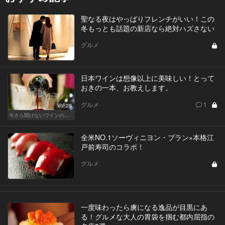
聖なる夜はやっぱりフレンチがいい！この
冬もっとも話題の新店なら絶対ハズさない
グルメ
日本ワインは想像以上に美味しい！とって
おきの一本、お教えします。
グルメ
1
Vol.29
今さら聞けないワインの基礎知識
全米NO.1ソーヴィニヨン・ブラン×本格江
戸前寿司のコラボ！
グルメ
一度味わったら虜になる逸品が目黒にあ
る！グルメな大人の胃袋を掴む都内屈指の