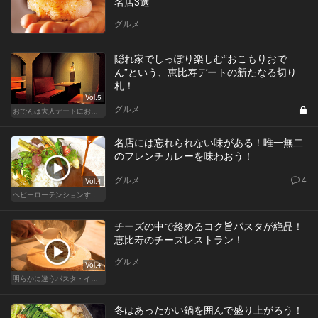
名店3選
グルメ
隠れ家でしっぽり楽しむ“おこもりおで
ん”という、恵比寿デートの新たなる切り
札！
Vol.5
グルメ
おでんは大人デートにおすすめ！ふたりで温まろう
名店には忘れられない味がある！唯一無二
のフレンチカレーを味わおう！
グルメ
4
Vol.4
ヘビーローテンションするカレー
チーズの中で絡めるコク旨パスタが絶品！
恵比寿のチーズレストラン！
グルメ
Vol.4
明らかに違うパスタ・イタリアン
冬はあったかい鍋を囲んで盛り上がろう！