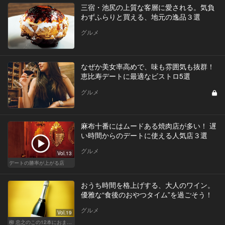
三宿・池尻の上質な客層に愛される。気負
わずふらりと買える、地元の逸品３選
グルメ
なぜか美女率高めで、味も雰囲気も抜群！
恵比寿デートに最適なビストロ5選
グルメ
麻布十番にはムードある焼肉店が多い！ 遅
い時間からのデートに使える人気店３選
グルメ
Vol.13
デートの勝率が上がる店
おうち時間を格上げする、大人のワイン。
優雅な“食後のおやつタイム”を過ごそう！
グルメ
Vol.19
柳 忠之のこの12本におまかせ