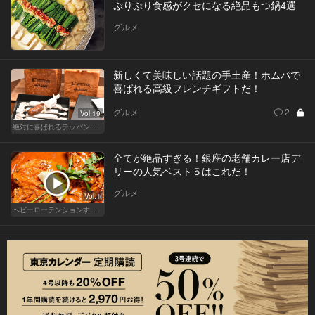
ぷりぷり食感がクセになる絶品もつ鍋4選
グルメ
新しくて美味しい話題の手土産！ホムパで
喜ばれる高級フレンチギフトだ！
グルメ
2
Vol.19
絶対に喜ばれるテッパン手土産
全てが絶品すぎる！銀座の老舗カレー店デ
リーの人気ベスト５はこれだ！
グルメ
Vol.1
ヘビーローテンションするカレー