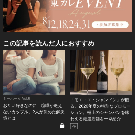
この記事を読んだ人におすすめ
ミーハー女 Vol.6
「モエ・エ・シャンドン」が贈
お互い好きなのに、喧嘩が絶え
る、2026年夏の特別なプロモー
ないカップル。2人が決めた解決
ション。極上のシャンパンを味
策とは
わえる厳選店舗を一挙紹介！
PR