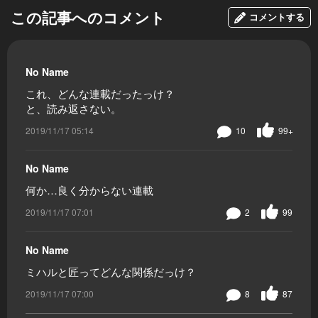
この記事へのコメント
コメントする
No Name
これ、どんな連載だったっけ？
と、読み返さない。
2019/11/17 05:14
10
99+
No Name
何か…良く分からない連載
2019/11/17 07:01
2
99
No Name
ミハルと匠ってどんな関係だっけ？
2019/11/17 07:00
8
87