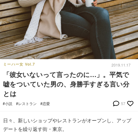
ミーハー女 Vol.7
2019.11.17
「彼女いないって言ったのに…」。平気で
嘘をついていた男の、身勝手すぎる言い分
とは
#小説
#レストラン
#恋愛
57
日々、新しいショップやレストランがオープンし、アップ
デートを繰り返す街・東京。