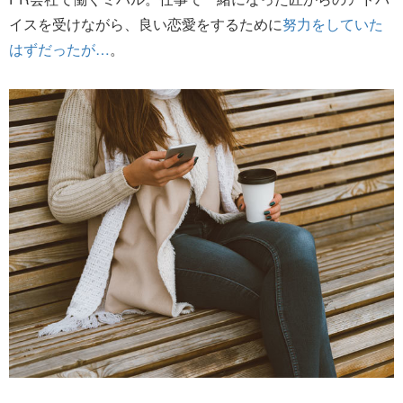
イスを受けながら、良い恋愛をするために
努力をしていた
はずだったが…
。