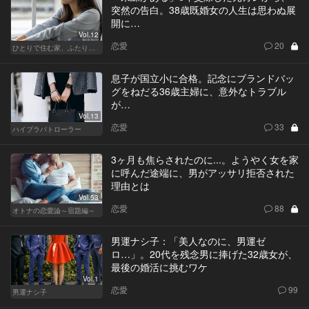
突然の告白。38歳既婚女の人生は思わぬ展
開に…
Vol.12
恋愛
20
ひとりで住む家、ふたりで棲む家
息子が国立小に合格。記念にブランドバッ
グをねだる36歳主婦に、意外なトラブル
が…
Vol.13
恋愛
33
ハイブラパトローラー
3ヶ月も焦らされたのに...。ようやく女を家
に呼んだ途端に、男がアッサリ拒否された
理由とは
Vol.53
恋愛
88
オトナの恋愛論～宿題編～
男運ナシ子：「美人なのに、男運ゼ
ロ…」。20代を残念男に捧げた32歳女が、
最後の婚活に挑むワケ
Vol.1
恋愛
99
男運ナシ子