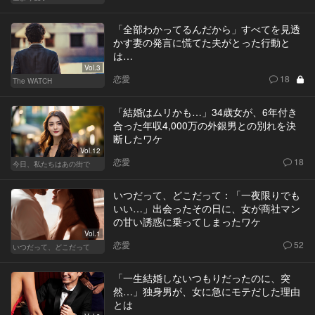
「全部わかってるんだから」すべてを見透
かす妻の発言に慌てた夫がとった行動と
は…
Vol.3
恋愛
18
The WATCH
「結婚はムリかも…」34歳女が、6年付き
合った年収4,000万の外銀男との別れを決
断したワケ
Vol.12
恋愛
18
今日、私たちはあの街で
いつだって、どこだって：「一夜限りでも
いい…」出会ったその日に、女が商社マン
の甘い誘惑に乗ってしまったワケ
Vol.1
恋愛
52
いつだって、どこだって
「一生結婚しないつもりだったのに、突
然…」独身男が、女に急にモテだした理由
とは