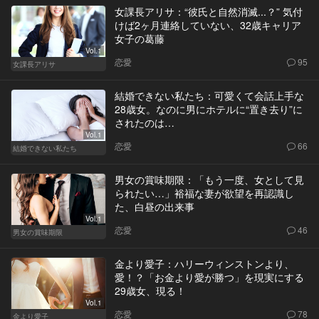
女課長アリサ：“彼氏と自然消滅...？” 気付
けば2ヶ月連絡していない、32歳キャリア
女子の葛藤
Vol.1
恋愛
95
女課長アリサ
結婚できない私たち：可愛くて会話上手な
28歳女。なのに男にホテルに“置き去り”に
されたのは…
Vol.1
恋愛
66
結婚できない私たち
男女の賞味期限：「もう一度、女として見
られたい…」裕福な妻が欲望を再認識し
た、白昼の出来事
Vol.1
恋愛
46
男女の賞味期限
金より愛子：ハリーウィンストンより、
愛！？「お金より愛が勝つ」を現実にする
29歳女、現る！
Vol.1
恋愛
78
金より愛子