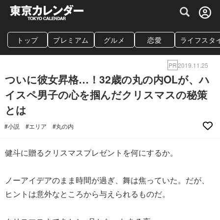
グルメ情報・プレミアムレストラン予約サイト
トップ
プレミアム
グルメ
恋愛
ライフスタ
PR
2019.11.25
ついに彼女昇格…！32歳の丸の内OLが、ハ
イスペ男子の心を掴んだクリスマスの秘策
とは
#小説
#エリア
#丸の内
健斗に贈るクリスマスプレゼントを何にするか。
ノーアイデアのまま時間が過ぎ、舞は焦っていた。だが、
ヒントは意外なところから与えられるものだ。