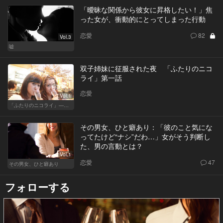
「曖昧な関係から彼女に昇格したい！」焦
った女が、衝動的にとってしまった行動
恋愛
82
Vol.3
嘘
双子姉妹に征服された夜 「ふたりのニコ
ライ」第一話
恋愛
Vol.1
「ふたりのニコライ」―作家・柴崎竜人の恋愛ストーリー
その男女、ひと癖あり：「彼のこと気にな
ってたけど“ナシ”だわ…」女がそう判断し
た、男の言動とは？
Vol.1
恋愛
47
その男女、ひと癖あり
フォローする