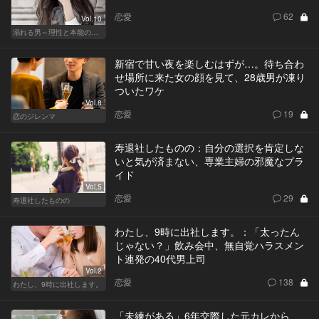
恋愛
62
Vol.10
溺れる男～理性と本能のあいだで～
新宿で甘い夜を楽しむはずが…。待ち合わ
せ場所に来た女の顔を見て、28歳男が凍り
ついたワケ
Vol.8
恋愛
19
恋のジレンマ
寿退社したものの：自分の選択を肯定しな
いと気が済まない、専業主婦の邪魔なプラ
イド
Vol.5
恋愛
29
寿退社したものの
わたし、9時に出社します。：「太ったん
じゃない？」飲み会中、無自覚ハラスメン
ト連発の40代男上司
Vol.2
恋愛
138
わたし、9時に出社します。
「未練がある」6年交際した元カレから、