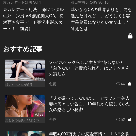
東カレデート対決 Vol.1
羽田空港STORY Vol.15
東カレデート対決： 鋼メンタル
華やかなCAの世界よりも、男を
の外コン男 VS 超絶美人CA。初
選んだけれど…。どうしても客
対面お食事デート実況中継スタ
室乗務員になりたい女が出した
ート！（前篇）
答えとは
おすすめ記事
“ハイスペックらしい生き方”をしないと
「勿体ない」と責められる。はいすぺさん
の窮屈さ
Vol.13
恋愛
44
はいすぺさんが通る
「夫が帰ってこないの…」アラフォー美人
妻の痛々しい告白。10年前から隠していた
女の恐ろしい秘密
Vol.25
恋愛
52
男と女の怪談～25歳以下閲覧禁止～
年収4,000万男子の恋愛事情：「LINE交換