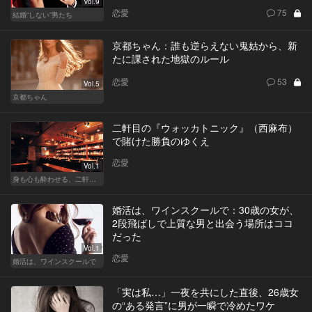
Vol.9
恋愛
75
結婚“しない”男たち
京都ちゃん：誰も逆らえない鬼姑から、新
たに課された地獄のルール
恋愛
53
Vol.5
京都ちゃん
二軒目の『ウォッカトニック』（西麻布）
で賭けた勝負のゆくえ
恋愛
Vol.1
身も心も酔わせる、二軒目の切り札
婚活は、ワインスクールで：30歳の女が、
2段飛ばしで上質な男と出会う場所はココ
だった
Vol.1
恋愛
婚活は、ワインスクールで
「実は私…」一夜を共にした直後、26歳女
の“ある発言”に男が一瞬で冷めたワケ