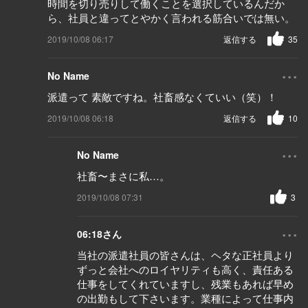
時間を切り売りして働くことを選択しているんだか
ら、社員と違ってとやかく言われる筋合いでは無い。
2019/10/08 06:17
返信する
35
...
No Name
派遣って 素敵ですね。社畜感なくていい（笑）！
2019/10/08 06:18
返信する
10
...
No Name
社畜〜まさに私…。
2019/10/08 07:31
3
...
06:18さん
当社の派遣社員の皆さんは、ヘタな正社員より
ずっと会社へのロイヤリティも高く、責任ある
仕事をしてくれていますし、残業もあれば早め
の出勤もして下さいます。業種によって仕事内