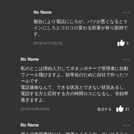
...
No Name
都合により電話にしろが、バツが悪くなるとラ
インにしろとコロコロ変わる部署が有り面倒で
す。
2019/10/10 20:33
2
...
No Name
私のとこは理由入力してボタンポチーで管理者に自動
でメール飛びますよ。効率化のために自社で作ったツ
ールです。
電話連絡なんて、できる状況とできない状況あるし、
電話する方と応対する方の時間ロスになるし、非効率
過ぎますよ。
2019/10/08 09:09
返信する
21
...
No Name
個人の市場価値には、他者とうまくやっていけること