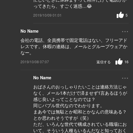
ってきたら、すごく迷惑…😂
2019/10/09 01:01
5
...
No Name
会社の電話、全員携帯で固定電話はない、フリーアド
レスです。休暇の連絡は、メールとグループウェアか
なー。
2019/10/08 07:07
返信する
16
...
No Name
おばさんのおっしゃりたいことは連絡方法じゃ
なく、メール1本だけで済ませず1言あるほうが
感じ良いよってことなのでは？
同じバブル世代なのでわかります。
まあ今では無駄とか昭和とかなんの意味ある？
とか思われそうですが（笑）
ただ、いろんな世代で構成されている職場にお
いて、そういう人種もいるんだなと知っておく