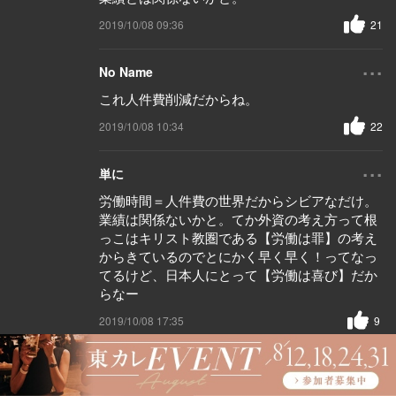
2019/10/08 09:36
21
...
No Name
これ人件費削減だからね。
2019/10/08 10:34
22
...
単に
労働時間＝人件費の世界だからシビアなだけ。
業績は関係ないかと。てか外資の考え方って根
っこはキリスト教圏である【労働は罪】の考え
からきているのでとにかく早く早く！ってなっ
てるけど、日本人にとって【労働は喜び】だか
らなー
2019/10/08 17:35
9
...
No Name
業績関係なく外国ではそう言う考えらしいよ