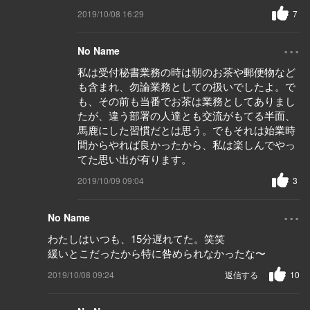
2019/10/08 16:29
7
...
No Name
私は受付秘書業務の時は朝のお茶や郵便物など
も含まれ、勿論業務としての扱いでしたよ。で
も、その前も当番でお茶は業務としてありまし
たが、違う部署の人達とも交流がもてる半面、
馬鹿にした習慣だとは思う。でもそれは始業時
間からやれば良かったから、私は楽しんでやっ
てた思い出が有ります。
2019/10/09 09:04
3
...
No Name
わたしはいつも、15分遅れてた。笑笑
緩いとこだったから特に咎められなかったな〜
2019/10/08 09:24
返信する
10
...