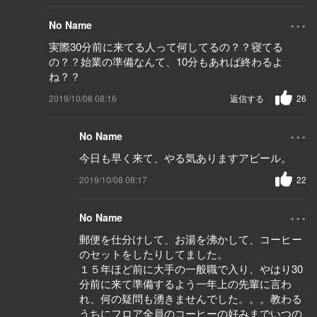
...
No Name
実際30分前に来てる人って何してるの？？寝てる
の？？始業の準備なんて、10分もあれば終わるよ
ね？？
2019/10/08 08:16
返信する
26
...
No Name
今日も早く来て、やる気ありますアピール。
2019/10/08 08:17
22
...
No Name
郵便を仕分けして、お湯を沸かして、コーヒー
のセットをしたりしてました。
１５年ほど前に大手の一般職で入り、やはり30
分前に来て準備するよう一年上の先輩に言わ
れ、何の疑問も湧きませんでした。。。教わる
うちにフロア全員のコーヒーの好みまでいつの