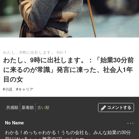
2019.10.08
わたし、9時に出社します。 Vol.1
わたし、9時に出社します。：「始業30分前
に来るのが常識」発言に凍った、社会人1年
目の女
#小説
#キャリア
共感順
新着順
古い順
コメントする
...
No Name
わかる！めっちゃわかる！うちの会社も、みんな始業の30分
前にはいる・・・無言のプレッシャー。