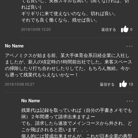
ても良いし、実務スキルも高い。(高くなけれは、切
れば良い)
ギリギリに来て使えないのなら、切れば良い。
それでも良く働くなら、残せば良い。
2019/10/09 13:20
返信する
0
...
No Name
アベノミクスが始まる前、某大手体育会系日経企業に入社し
ましたが、新人の頃定時の1時間前出社でした。来客スペース
の掃除したり打ち合わせしたりしてた。もちろん無給。今か
ら遡って残業代もらえないかなー！
2019/10/08 05:27
返信する
13
...
No Name
残業代は記録を取っていれば（自分の手書きメモでも
🆗）２年間遡って請求出来ますよー
でも、請求したら速攻でメインコースから外され、ど
こか飛ばされると思います、、、
個人的には賛成出来ませんが、これが日本企業の典型