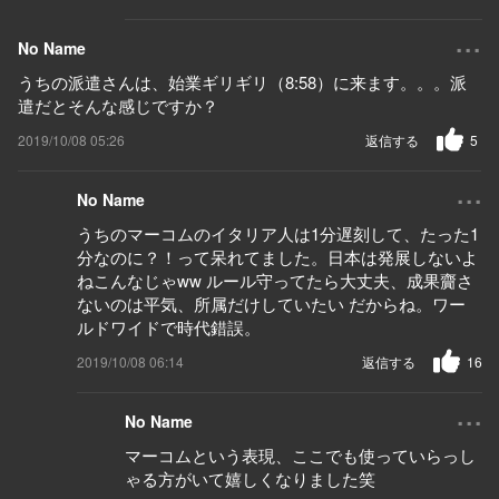
...
No Name
うちの派遣さんは、始業ギリギリ（8:58）に来ます。。。派
遣だとそんな感じですか？
2019/10/08 05:26
返信する
5
...
No Name
うちのマーコムのイタリア人は1分遅刻して、たった1
分なのに？！って呆れてました。日本は発展しないよ
ねこんなじゃww ルール守ってたら大丈夫、成果齎さ
ないのは平気、所属だけしていたい だからね。ワー
ルドワイドで時代錯誤。
2019/10/08 06:14
返信する
16
...
No Name
マーコムという表現、ここでも使っていらっし
ゃる方がいて嬉しくなりました笑