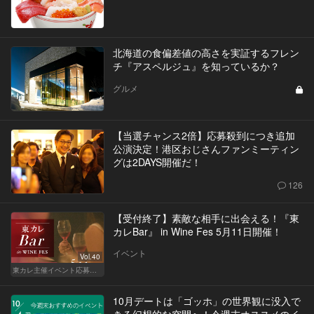
北海道の食偏差値の高さを実証するフレン
チ『アスペルジュ』を知っているか？
グルメ
【当選チャンス2倍】応募殺到につき追加
公演決定！港区おじさんファンミーティン
グは2DAYS開催だ！
126
【受付終了】素敵な相手に出会える！『東
カレBar』 in Wine Fes 5月11日開催！
イベント
Vol.40
東カレ主催イベント応募詳細記事一覧
10月デートは「ゴッホ」の世界観に没入で
きる幻想的な空間へ！今週末オススメのイ