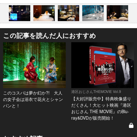
この記事を読んだ人におすすめ
港区おじさんTHEMOVIE Vol.9
このコスパは夢か幻か?! 大人
【大好評販売中】特典映像盛り
の女子会は浴衣で花火とシャン
だくさん！大ヒット映画『港区
パンと！
おじさん THE MOVIE』のBlu-
ray&DVDが販売開始！