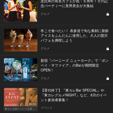
恵比寿の有名カフェが祝・６周年！その記
念パーティーに美男美女が大集結
グルメ
冬こそ食べたい！ 表参道で旬な素材に新鮮
アイスをふんだんに使用した、大人の贅沢
パフェを満喫しよう
グルメ
新宿『バーニーズ ニューヨーク』で「ボン
ベイ・サファイア」のBarが期間限定
OPEN！
グルメ
【受付終了】『東カレBar SPECIAL』や
『東カレグルメNIGHT』など、8月のイベ
ント参加者募集！
Vol.53
イベント
東カレ主催イベント応募詳細記事一覧