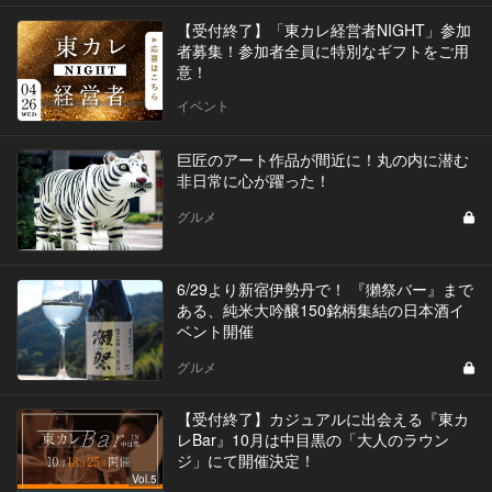
【受付終了】「東カレ経営者NIGHT」参加
者募集！参加者全員に特別なギフトをご用
意！
イベント
巨匠のアート作品が間近に！丸の内に潜む
非日常に心が躍った！
グルメ
6/29より新宿伊勢丹で！ 『獺祭バー』まで
ある、純米大吟醸150銘柄集結の日本酒イ
ベント開催
グルメ
【受付終了】カジュアルに出会える『東カ
レBar』10月は中目黒の「大人のラウン
ジ」にて開催決定！
Vol.5