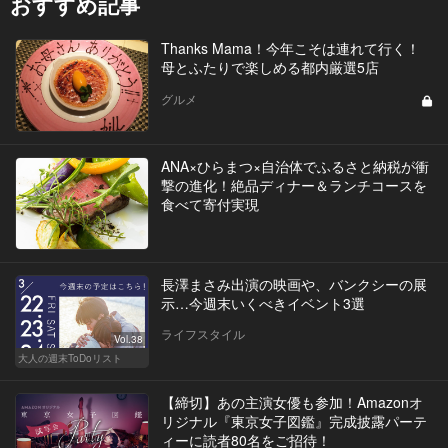
おすすめ記事
Thanks Mama！今年こそは連れて行く！
母とふたりで楽しめる都内厳選5店
グルメ
ANA×ひらまつ×自治体でふるさと納税が衝
撃の進化！絶品ディナー＆ランチコースを
食べて寄付実現
長澤まさみ出演の映画や、バンクシーの展
示…今週末いくべきイベント3選
ライフスタイル
Vol.38
大人の週末ToDoリスト
【締切】あの主演女優も参加！Amazonオ
リジナル『東京女子図鑑』完成披露パーテ
ィーに読者80名をご招待！