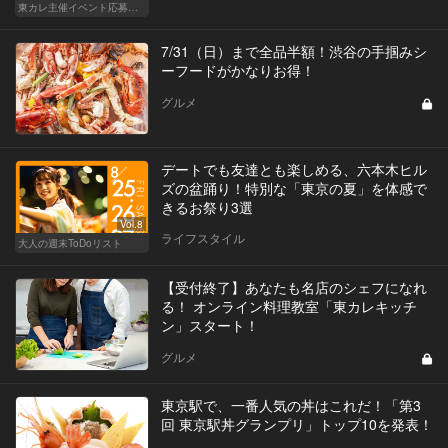
東カレ主催イベント応募詳細記事一覧
7/31（日）まで全品半額！渋谷の手掴みシ
ーフードがかなりお得！
グルメ
デートでも友達とも楽しめる、六本木ヒル
ズの盆踊り！特別な「東京の夏」を体感で
きるお祭り3選
Vol.8
ライフスタイル
大人の週末ToDoリスト
【受付終了】あなたも名店のシェフになれ
る！ オンライン料理教室「東カレキッチ
ン」スタート！
グルメ
東京駅で、一番人気の丼はこれだ！「第3
回 東京駅丼グランプリ」トップ10を発表！