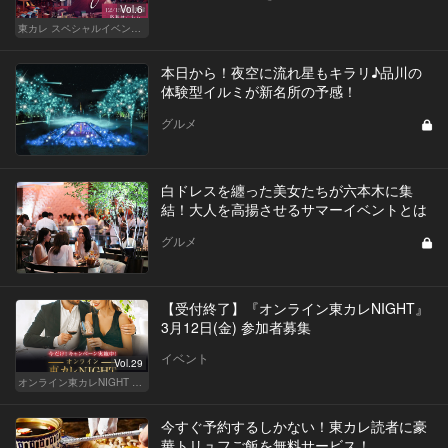
Vol.6
東カレ スペシャルイベント募集
本日から！夜空に流れ星もキラリ♪品川の
体験型イルミが新名所の予感！
グルメ
白ドレスを纏った美女たちが六本木に集
結！大人を高揚させるサマーイベントとは
グルメ
【受付終了】『オンライン東カレNIGHT』
3月12日(金) 参加者募集
イベント
Vol.29
オンライン東カレNIGHT イベント募集
今すぐ予約するしかない！東カレ読者に豪
華トリュフご飯を無料サービス！