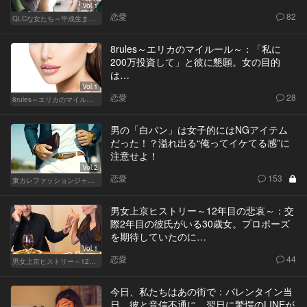
Vol.1
恋愛
82
QLCな女たち～平成生まれのジレンマ～
8rules～エリカのマイルール～：「私に
200万投資して」と彼に懇願。女の目的
は…
Vol.1
恋愛
28
8rules～エリカのマイルール～
男の「白パン」は女子的にはNGアイテム
だった！？溢れ出る“俺ってイケてる感”に
注意せよ！
Vol.2
恋愛
153
東カレファッションジャーナル
男女上京ヒストリー～12年目の悲哀～：交
際2年目の彼氏がいる30歳女。プロポーズ
を期待していたのに…
Vol.1
恋愛
44
男女上京ヒストリー～12年目の悲哀～
今日、私たちはあの街で：バレンタイン当
日、彼と音信不通に。翌日に驚愕のLINEが