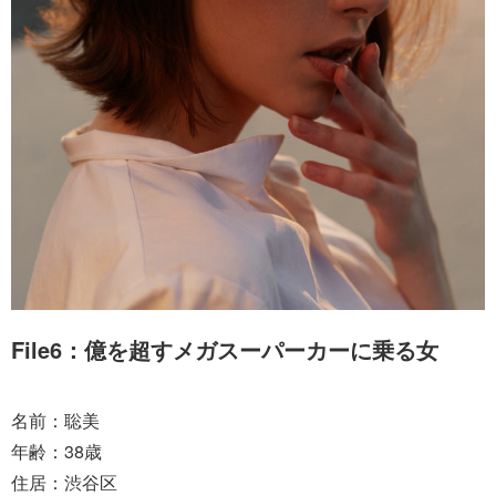
File6：億を超すメガスーパーカーに乗る女
名前：聡美
年齢：38歳
住居：渋谷区