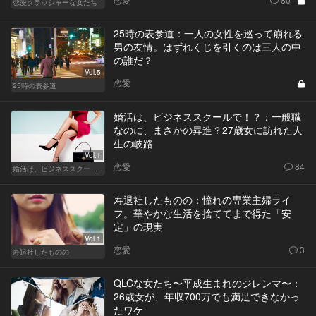
恋愛クラッシャーな女たち
25時の表参道：一人の女性を巡って崩れる
男の友情。はずれくじを引くのは三人の中
の誰だ？
Vol.5
恋愛
25時の表参道
婚活は、ビジネススクールで！？：一般職
なのに、まさかの昇進？27歳女に訪れた人
生の岐路
Vol.1
恋愛
84
婚活は、ビジネススクールで！？
寿退社したものの：憧れの専業主婦ライ
フ。華やかな生活を捨ててまで得た「安
定」の現実
Vol.1
恋愛
3
寿退社したものの
QLCな女たち〜平成生まれのジレンマ〜：
26歳女が、年収700万でも満足できなかっ
たワケ