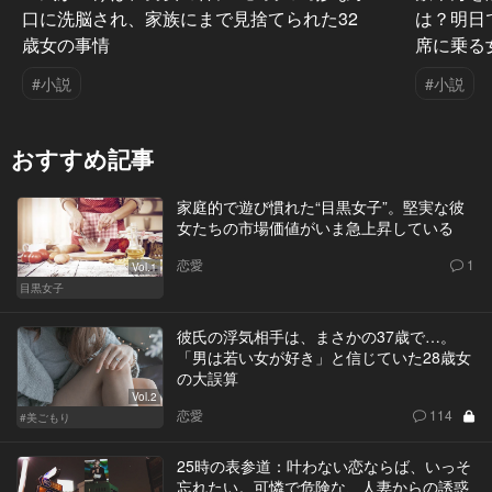
口に洗脳され、家族にまで見捨てられた32
は？明日
歳女の事情
席に乗る
#小説
#小説
おすすめ記事
家庭的で遊び慣れた“目黒女子”。堅実な彼
女たちの市場価値がいま急上昇している
恋愛
1
Vol.1
目黒女子
彼氏の浮気相手は、まさかの37歳で…。
「男は若い女が好き」と信じていた28歳女
の大誤算
Vol.2
恋愛
114
#美ごもり
25時の表参道：叶わない恋ならば、いっそ
忘れたい。可憐で危険な、人妻からの誘惑