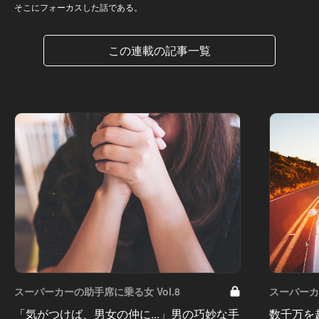
そこにフォーカスした話である。
この連載の記事一覧
スーパーカーの助手席に乗る女 Vol.8
スーパーカ
「気がつけば、男女の仲に...」男の巧妙な手
数千万を