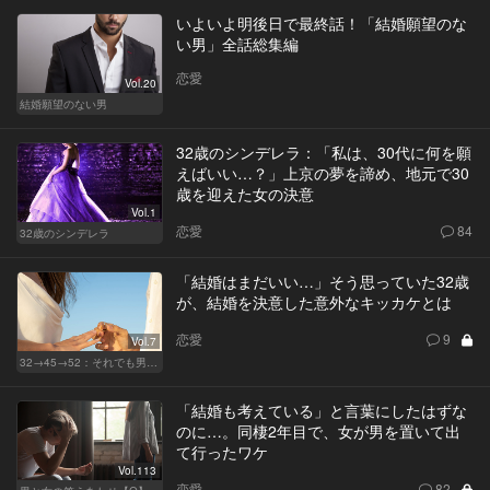
いよいよ明後日で最終話！「結婚願望のな
い男」全話総集編
恋愛
Vol.20
結婚願望のない男
32歳のシンデレラ：「私は、30代に何を願
えばいい…？」上京の夢を諦め、地元で30
歳を迎えた女の決意
Vol.1
恋愛
84
32歳のシンデレラ
「結婚はまだいい…」そう思っていた32歳
が、結婚を決意した意外なキッカケとは
恋愛
9
Vol.7
32→45→52：それでも男は完成しない。
「結婚も考えている」と言葉にしたはずな
のに…。同棲2年目で、女が男を置いて出
て行ったワケ
Vol.113
恋愛
82