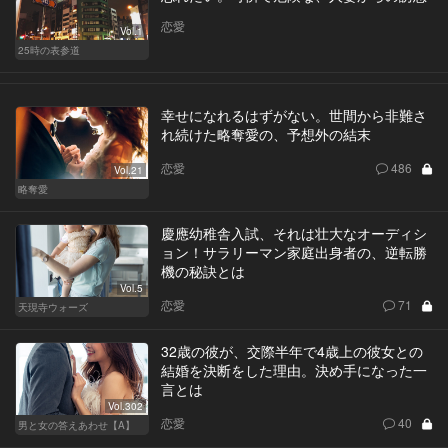
恋愛
Vol.1
25時の表参道
幸せになれるはずがない。世間から非難さ
れ続けた略奪愛の、予想外の結末
恋愛
486
Vol.21
略奪愛
慶應幼稚舎入試、それは壮大なオーディシ
ョン！サラリーマン家庭出身者の、逆転勝
機の秘訣とは
Vol.5
恋愛
71
天現寺ウォーズ
32歳の彼が、交際半年で4歳上の彼女との
結婚を決断をした理由。決め手になった一
言とは
Vol.302
恋愛
40
男と女の答えあわせ【A】