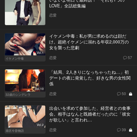
LOVE」全話総集編
恋愛
イケメン中毒：私が男に求めるのは顔だ
け。超絶イケメンに溺れる年収2,000万の
女を襲った悲劇
Vol.1
恋愛
57
イケメン中毒
「結局、2人きりになっちゃったね…」初
デートの夜に発覚した、好きな男の女性関
係
Vol.10
恋愛
50
32歳のシンデレラ
出会いを求めて参加した、経営者との食事
会。相手はなんと既婚者だったのに「彼女
が欲しい」と言われ…
Vol.2
恋愛
39
港区今昔物語