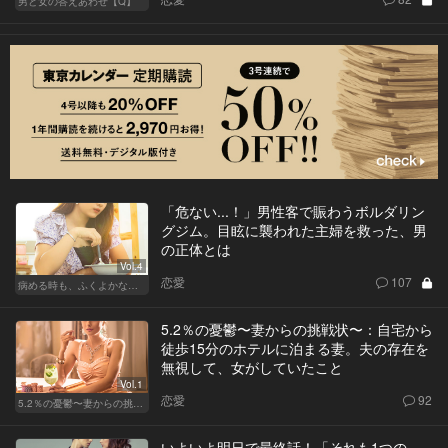
男と女の答えあわせ【Q】
「危ない...！」男性客で賑わうボルダリン
グジム。目眩に襲われた主婦を救った、男
の正体とは
Vol.4
恋愛
107
病める時も、ふくよかなる時も
5.2％の憂鬱〜妻からの挑戦状〜：自宅から
徒歩15分のホテルに泊まる妻。夫の存在を
無視して、女がしていたこと
Vol.1
恋愛
92
5.2％の憂鬱〜妻からの挑戦状〜
いよいよ明日で最終話！「それも1つの