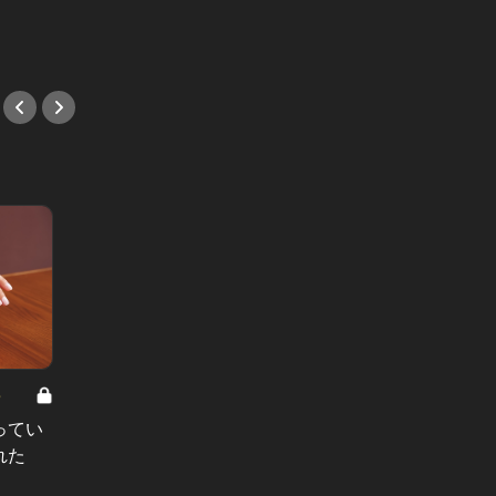
スな1足
#モード
8
男と女の答えあわせ【A】 Vol.308
ってい
結婚願望ゼロだった27歳男性が、交
れた
際2年で突然プロポーズ。彼の心が
変わった“理由”とは