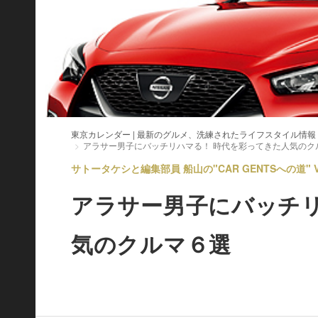
東京カレンダー | 最新のグルメ、洗練されたライフスタイル情報
アラサー男子にバッチリハマる！ 時代を彩ってきた人気のク
サトータケシと編集部員 船山の"CAR GENTSへの道" Vo
アラサー男子にバッチリ
気のクルマ６選