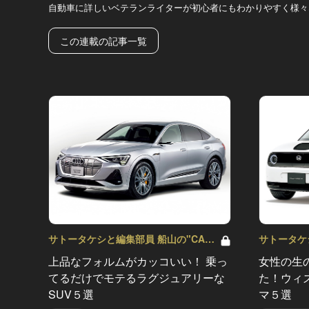
自動車に詳しいベテランライターが初心者にもわかりやすく様々
この連載の記事一覧
サトータケシと編集部員 船山の"CAR
サトータケ
GENTSへの道" Vol.59
GENTSへの道
上品なフォルムがカッコいい！ 乗っ
女性の生
てるだけでモテるラグジュアリーな
た！ウィ
SUV５選
マ５選