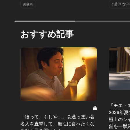
#映画
#港区女子
おすすめ記事
「モエ・
2026年
「彼って、もしや…」食通っぽい著
極上のシ
名人を直撃して、無性に食べたくな
舗を一挙