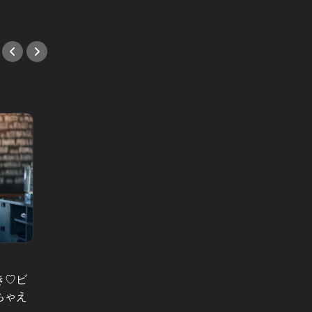
#映画
表紙カレン
山下美
港区モード Vol.15
分を肯
き♡ビ
今まで履いてきた靴には、もう戻れ
地。“
ちゃえ
ない。洒落た男を虜にするエレガン
#イン