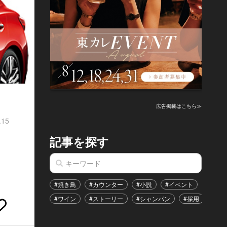
広告掲載はこちら≫
.15
記事を探す
#焼き鳥
#カウンター
#小説
#イベント
#港区
#ワイン
#ストーリー
#シャンパン
#採用
#恋