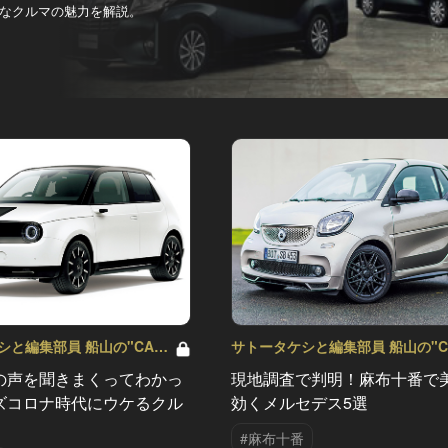
なクルマの魅力を解説。
シと編集部員 船山の"CAR
サトータケシと編集部員 船山の"C
" Vol.58
GENTSへの道" Vol.57
の声を聞きまくってわかっ
現地調査で判明！麻布十番で
ズコロナ時代にウケるクル
効くメルセデス5選
#麻布十番