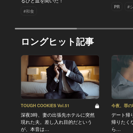
るひと皿を聞いた！
PR
#
#和食
ロングヒット記事
TOUGH COOKIES Vol.51
今夜、罪の味を
深夜3時、妻の出張先ホテルに突然
デート帰
現れた夫。差し入れ目的だという
帰りたく
が、本音は…
ら…