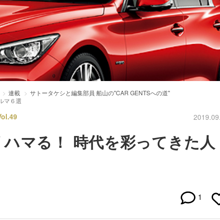
連載
サトータケシと編集部員 船山の"CAR GENTSへの道"
ルマ６選
l.49
2019.09
ハマる！ 時代を彩ってきた人
1