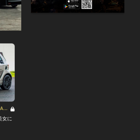
AR
サトータケシと編集部員 船山の"CAR
サトータ
GENTSへの道" Vol.56
GENTSへ
美女に
令和はクルマもサブスク！今すぐ
映画「
に“マイカー”が叶うサービス５選
意図し
５選