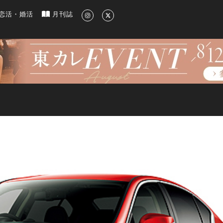
新のグルメ、洗練されたライフスタイル情報
恋活・婚活
月刊誌