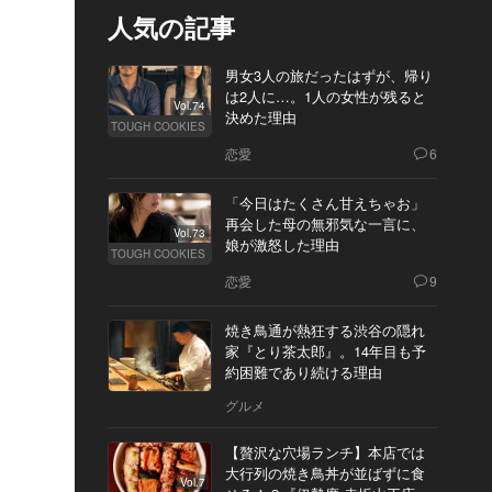
人気の記事
男女3人の旅だったはずが、帰り
は2人に…。1人の女性が残ると
Vol.74
決めた理由
TOUGH COOKIES
恋愛
6
「今日はたくさん甘えちゃお」
再会した母の無邪気な一言に、
Vol.73
娘が激怒した理由
TOUGH COOKIES
恋愛
9
焼き鳥通が熱狂する渋谷の隠れ
家『とり茶太郎』。14年目も予
約困難であり続ける理由
グルメ
【贅沢な穴場ランチ】本店では
大行列の焼き鳥丼が並ばずに食
Vol.7