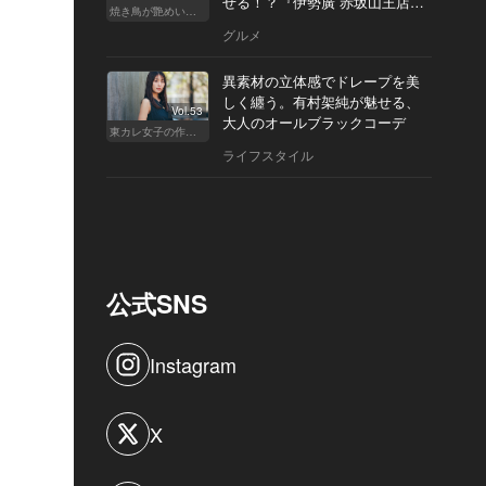
せる！？『伊勢廣 赤坂山王店』
焼き鳥が艶めいてきた
へ
グルメ
異素材の立体感でドレープを美
しく纏う。有村架純が魅せる、
Vol.53
大人のオールブラックコーデ
東カレ女子の作り方
ライフスタイル
公式SNS
Instagram
X