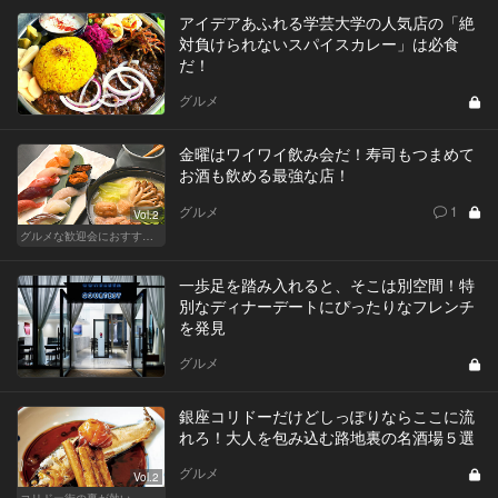
アイデアあふれる学芸大学の人気店の「絶
対負けられないスパイスカレー」は必食
だ！
グルメ
金曜はワイワイ飲み会だ！寿司もつまめて
お酒も飲める最強な店！
グルメ
1
Vol.2
グルメな歓迎会におすすめな東京の人気店
一歩足を踏み入れると、そこは別空間！特
別なディナーデートにぴったりなフレンチ
を発見
グルメ
銀座コリドーだけどしっぽりならここに流
れろ！大人を包み込む路地裏の名酒場５選
グルメ
Vol.2
コリドー街の裏が熱い