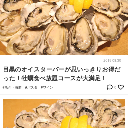
2019.08.30
目黒のオイスターバーが思いっきりお得だ
った！牡蠣食べ放題コースが大満足！
#魚介・海鮮
#パスタ
#ワイン
0