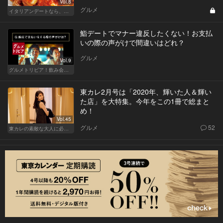
Vol.8
グルメ
イタリアンデートなら、東京屈指の美味しい人気店へ
鮨デートでマナー違反したくない！お支払
いの際の声がけで間違いはどれ？
グルメ
Vol.9
グルメトリビア！飲み会やデートで会話のネタになるQ＆A
東カレ2月号は「2020年、輝いた人＆輝い
た店」を大特集。今年をこの1冊で総まと
め！
Vol.45
グルメ
52
東カレの素敵な大人に必要なこと