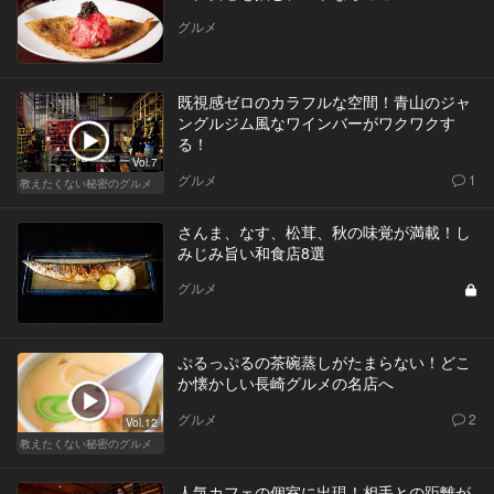
グルメ
既視感ゼロのカラフルな空間！青山のジャ
ングルジム風なワインバーがワクワクす
る！
Vol.7
グルメ
1
教えたくない秘密のグルメ
さんま、なす、松茸、秋の味覚が満載！し
みじみ旨い和食店8選
グルメ
ぷるっぷるの茶碗蒸しがたまらない！どこ
か懐かしい長崎グルメの名店へ
グルメ
2
Vol.12
教えたくない秘密のグルメ
人気カフェの個室に出現！相手との距離が