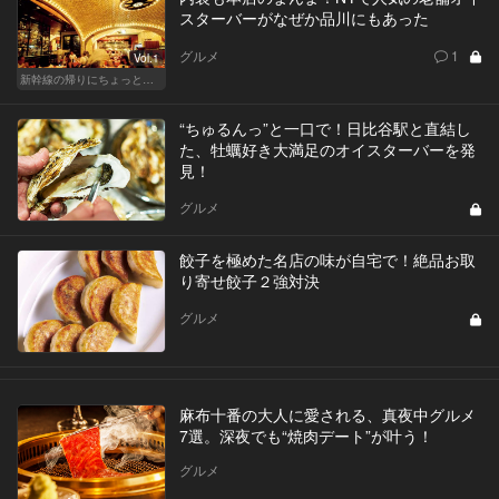
スターバーがなぜか品川にもあった
グルメ
1
Vol.1
新幹線の帰りにちょっと１杯！東京駅、品川からアクセスがいい人気店
​​​“ちゅるん​​っ​”​と一口​で​！日比谷駅と直結し
た、牡蠣好き大満足のオイスターバーを発
見！
グルメ
餃子を極めた名店の味が自宅で！絶品お取
り寄せ餃子２強対決
グルメ
麻布十番の大人に愛される、真夜中グルメ
7選。深夜でも“焼肉デート”が叶う！
グルメ