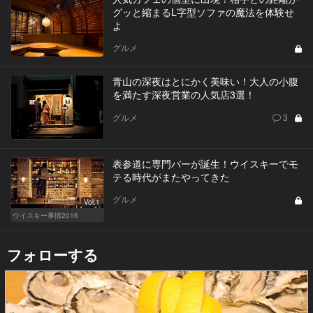
グッと縮まるL字型ソファの魔法を体験せ
よ
グルメ
青山の深夜はとにかく美味い！大人の小腹
を満たす深夜営業の人気店3選！
グルメ
3
表参道に専門バーが誕生！ウイスキーでモ
テる時代がまたやってきた
グルメ
Vol.1
ウイスキー事情2016
フォローする