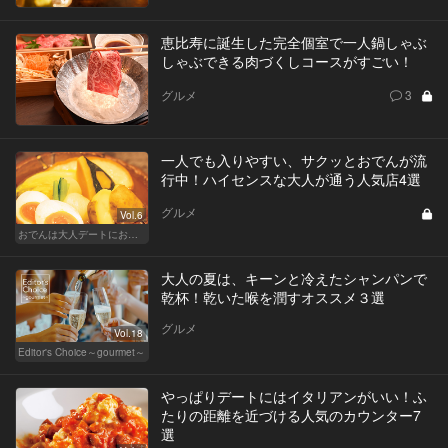
恵比寿に誕生した完全個室で一人鍋しゃぶ
しゃぶできる肉づくしコースがすごい！
グルメ
3
一人でも入りやすい、サクッとおでんが流
行中！ハイセンスな大人が通う人気店4選
グルメ
Vol.6
おでんは大人デートにおすすめ！ふたりで温まろう
大人の夏は、キーンと冷えたシャンパンで
乾杯！乾いた喉を潤すオススメ３選
グルメ
Vol.18
Editor's Choice～gourmet～
やっぱりデートにはイタリアンがいい！ふ
たりの距離を近づける人気のカウンター7
選