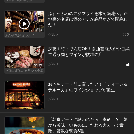
ふわっふわのアジフライを求め築地へ。路
地裏の名店は酒のアテが絶品すぎて悶絶し
た！
Vol.6
グルメ
2
永久保存版B級グルメ
深夜１時まで入店OK！食通芸能人が中目黒
で通う肉とワインが抜群の店
グルメ
Vol.22
小宮山雄飛の“英世”なる食卓
おうちデート前に寄りたい！「ディーン＆
デルーカ」のワインショップが誕生
グルメ
「朝食デートに誘われたら、本命！？」朝
から美味しいものにこだわる大人って素
敵。贅沢な朝食3選！