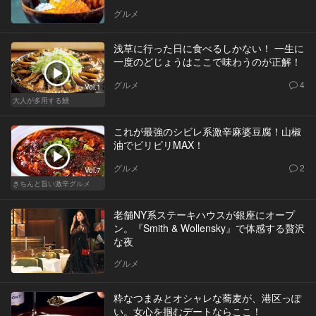
グルメ
浅草に行った日に食べるしかない！ 一生に
一度のどじょうはここで味わうのが正解！
グルメ
4
Vol.1
大人が多用する鰻
これが最強のシビレ系激辛麻婆豆腐！山椒
油でビリビリMAX！
グルメ
2
Vol.7
きちんと旨い激辛グルメ
老舗NY系ステーキハウスが銀座にオープ
ン。『Smith & Wollensky』で体感する贅沢
な夜
グルメ
粋なつまみとオシャレな蕎麦が、港区っぽ
い。女心を掴むデートならここ！