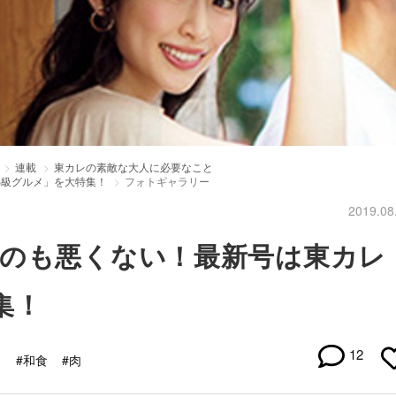
連載
東カレの素敵な大人に必要なこと
B級グルメ」を大特集！
フォトギャラリー
2019.08
のも悪くない！最新号は東カレ
集！
12
タ
#和食
#肉