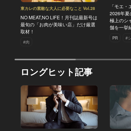
「モエ・
東カレの素敵な大人に必要なこと Vol.28
2026年
NO MEAT,NO LIFE！月刊誌最新号は
極上のシ
最旬の「お肉が美味い店」だけ厳選
舗を一挙
取材！
PR
#
#肉
ロングヒット記事