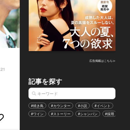
広告掲載はこちら≫
.21
記事を探す
#焼き鳥
#カウンター
#小説
#イベント
#港区
#ワイン
#ストーリー
#シャンパン
#採用
#恋