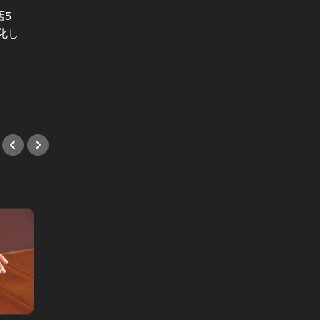
店5
吉田 類の“東カレ的”最新酒場放浪記
忘年会
化し
Vol.1
店選びをお
酒場詩人・吉田 類が今宵も放浪！人
参加者
気バルでご機嫌ナイト
たい忘
#バル・ビストロ
#肉