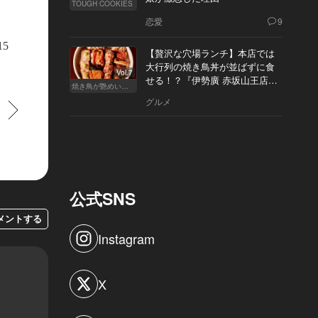
TOUGH COOKIES
恋愛
9
15
【贅沢な穴場ランチ】本店では
大行列の焼き鳥丼が並ばずに食
Vol.7
せる！？『伊勢廣 赤坂山王店』
焼き鳥が艶めいてきた
へ
グルメ
すすむ
公式SNS
メントする
Instagram
X