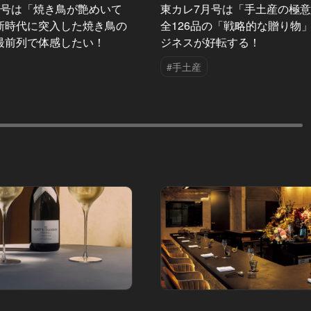
月号は「焼き鳥が艶めいて
東カレ7月号は「手土産の極
新時代に突入した焼き鳥の
全126品の「戦略的な贈り物
最前列で体感したい！
ジネスが好転する！
#手土産