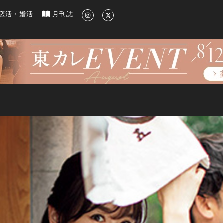
新のグルメ、洗練されたライフスタイル情報
恋活・婚活
月刊誌