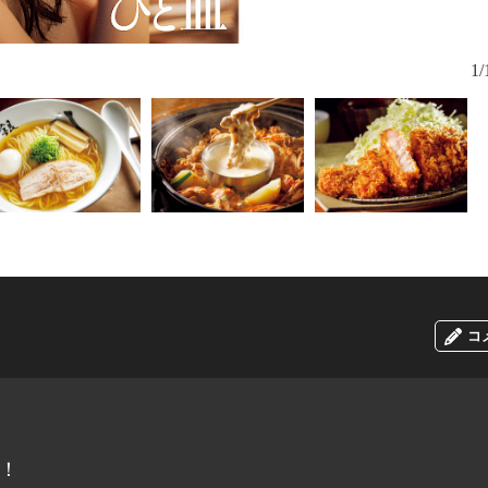
1/
コ
！