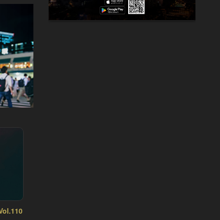
l.110
東カレの素敵な大人に必要なこと Vol.109
東カレの