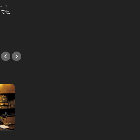
意」。
東カレ6月号は「会食の神髄」。ビ
東カレ
」でビ
ジネスが大きく動く新年度、「デキ
店」。
る会食」を演出する店を徹底取材！
が登場
への招
#会食
#デー