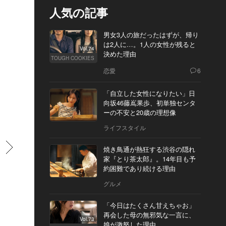
人気の記事
男女3人の旅だったはずが、帰り
は2人に…。1人の女性が残ると
Vol.74
決めた理由
TOUGH COOKIES
恋愛
6
「自立した女性になりたい」日
向坂46藤嶌果歩、初単独センタ
ーの不安と20歳の理想像
ライフスタイル
すすむ
焼き鳥通が熱狂する渋谷の隠れ
家『とり茶太郎』。14年目も予
約困難であり続ける理由
グルメ
「今日はたくさん甘えちゃお」
再会した母の無邪気な一言に、
Vol.73
娘が激怒した理由