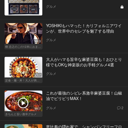
グルメ
YOSHIKIもハマった！カリフォルニアワイ
ンが、世界中のセレブを魅了する理由
グルメ
Vol.3
柳 忠之のこの12本におまかせ
大人がハマる旨辛な麻婆豆腐も！おひとり
様でもOKな神楽坂のお手軽グルメ4選
グルメ
Vol.7
定食・麺・丼！大人が満足できるサクッとグルメ
これが最強のシビレ系激辛麻婆豆腐！山椒
油でビリビリMAX！
グルメ
2
Vol.7
きちんと旨い激辛グルメ
恵比寿の隠れ家で、シャンパンフリーフロ