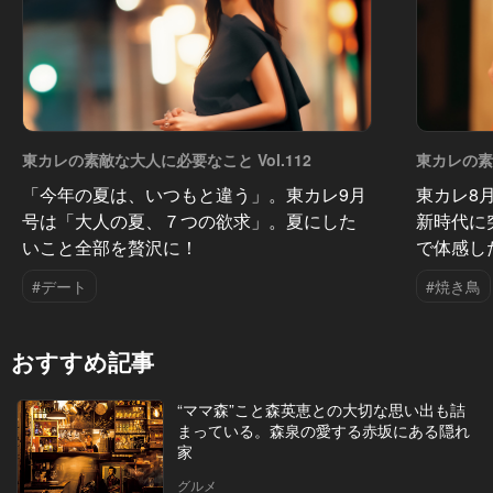
東カレの素敵な大人に必要なこと Vol.112
東カレの素敵
「今年の夏は、いつもと違う」。東カレ9月
東カレ8
号は「大人の夏、７つの欲求」。夏にした
新時代に
いこと全部を贅沢に！
で体感し
#デート
#焼き鳥
おすすめ記事
“ママ森”こと森英恵との大切な思い出も詰
まっている。森泉の愛する赤坂にある隠れ
家
グルメ