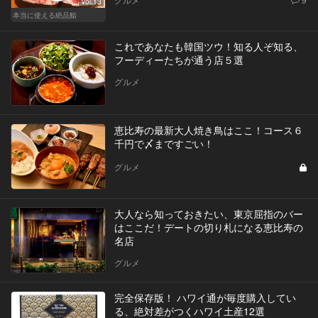
Vol.13
本当に使える絶品鮨
これであなたも韓国ツウ！知る人ぞ知る、
フーディーたちが通う店５選
グルメ
恵比寿の最新大人焼き鳥はここ！コース６
千円で〆まですごい！
グルメ
大人なら知っておきたい、東京屈指のバー
はここだ！デートの切り札になる恵比寿の
名店
グルメ
完全保存版！ ハワイ通が毎度購入してい
る、絶対差がつくハワイ土産12選