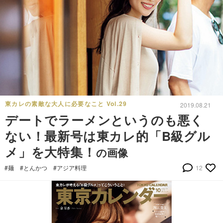
東カレの素敵な大人に必要なこと Vol.29
2019.08.21
デートでラーメンというのも悪く
ない！最新号は東カレ的「B級グル
メ」を大特集！
の画像
#麺
#とんかつ
#アジア料理
12