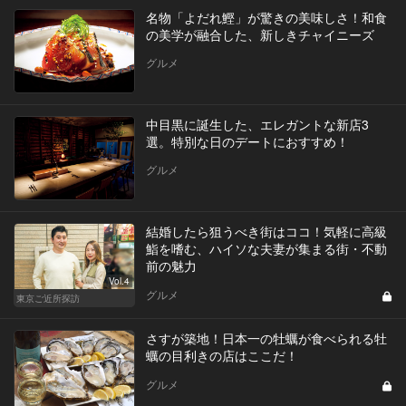
名物「よだれ鰹」が驚きの美味しさ！和食
の美学が融合した、新しきチャイニーズ
グルメ
中目黒に誕生した、エレガントな新店3
選。特別な日のデートにおすすめ！
グルメ
結婚したら狙うべき街はココ！気軽に高級
鮨を嗜む、ハイソな夫妻が集まる街・不動
前の魅力
Vol.4
グルメ
東京ご近所探訪
さすが築地！日本一の牡蠣が食べられる牡
蠣の目利きの店はここだ！
グルメ