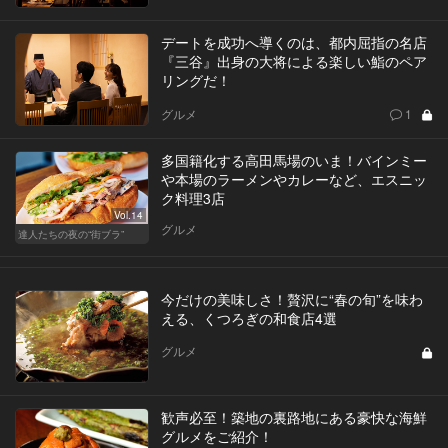
デートを成功へ導くのは、都内屈指の名店
『三谷』出身の大将による楽しい鮨のペア
リングだ！
グルメ
1
多国籍化する高田馬場のいま！バインミー
や本場のラーメンやカレーなど、エスニッ
ク料理3店
Vol.14
グルメ
達人たちの夜の“街ブラ”
今だけの美味しさ！贅沢に“春の旬”を味わ
える、くつろぎの和食店4選
グルメ
歓声必至！築地の裏路地にある豪快な海鮮
グルメをご紹介！