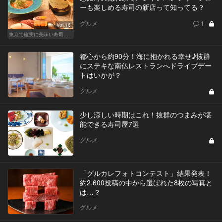
ーも楽しめる寿司の新店って知ってる？
グルメ
1
Vol.16
東京で確実に美味い寿司はここだ！
都心から約90分！海に抱かれる幸せ♪抜群
にステキな南仏レストランへドライブデー
トはいかが？
グルメ
少し涼しい時期はこれ！抜群のつまみが堪
能できる寿司屋7選
グルメ
「グルカレフォトコンテスト」結果発表！
約2,600投稿の中から選ばれた8枚の写真と
は…？
グルメ