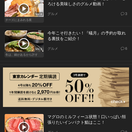
ろける美味しさのグルメ動画！
グルメ
3
Vol.8
チーズにまみれる夜
今年こそ行きたい！『蟻月』の予約が取れ
る裏技をご紹介！
グルメ
6
Vol.3
冬は、鍋があるから許す
マグロのミルフィーユ状態！口いっぱい頬
張りたいインパクト鮨はここ！
グルメ
9