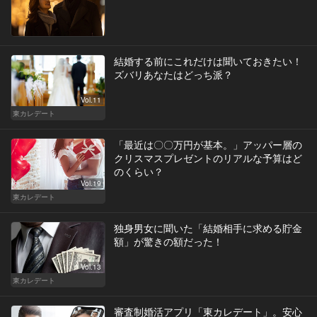
結婚する前にこれだけは聞いておきたい！
ズバリあなたはどっち派？
Vol.11
東カレデート
「最近は〇〇万円が基本。」アッパー層の
クリスマスプレゼントのリアルな予算はど
のくらい？
Vol.19
東カレデート
独身男女に聞いた「結婚相手に求める貯金
額」が驚きの額だった！
Vol.13
東カレデート
審査制婚活アプリ「東カレデート」。安心