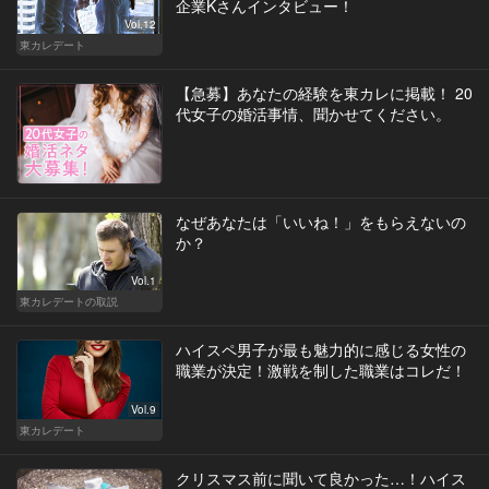
企業Kさんインタビュー！
Vol.12
東カレデート
【急募】あなたの経験を東カレに掲載！ 20
代女子の婚活事情、聞かせてください。
なぜあなたは「いいね！」をもらえないの
か？
Vol.1
東カレデートの取説
ハイスペ男子が最も魅力的に感じる女性の
職業が決定！激戦を制した職業はコレだ！
Vol.9
東カレデート
クリスマス前に聞いて良かった…！ハイス