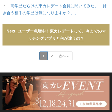
・
「高学歴だらけの東カレデート会員に聞いてみた。「付
き合う相手の学歴は気になりますか？」」
ユーザー急増中！東カレデートって、今までのマ
ッチングアプリと何が違うの？
1
2
次へ ››