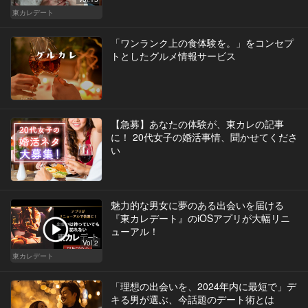
東カレデート
「ワンランク上の食体験を。」をコンセプ
トとしたグルメ情報サービス
【急募】あなたの体験が、東カレの記事
に！ 20代女子の婚活事情、聞かせてくださ
い
魅力的な男女に夢のある出会いを届ける
『東カレデート』のiOSアプリが大幅リニ
ューアル！
Vol.2
東カレデート
「理想の出会いを、2024年内に最短で」デ
キる男が選ぶ、今話題のデート術とは