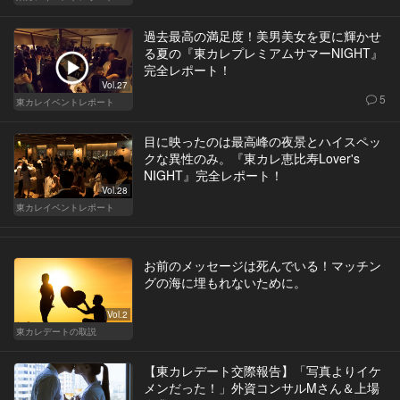
過去最高の満足度！美男美女を更に輝かせ
る夏の『東カレプレミアムサマーNIGHT』
完全レポート！
Vol.27
5
東カレイベントレポート
目に映ったのは最高峰の夜景とハイスペッ
クな異性のみ。『東カレ恵比寿Lover's
NIGHT』完全レポート！
Vol.28
東カレイベントレポート
お前のメッセージは死んでいる！マッチン
グの海に埋もれないために。
Vol.2
東カレデートの取説
【東カレデート交際報告】「写真よりイケ
メンだった！」外資コンサルMさん＆上場