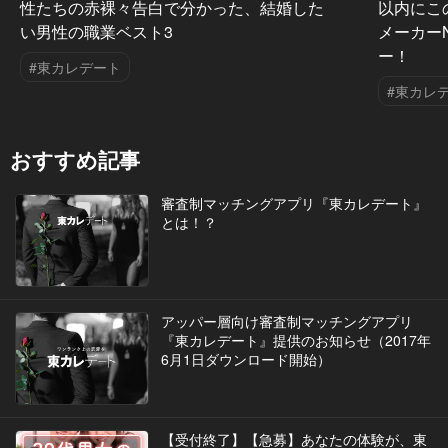
性たちの赤裸々告白で分かった、結婚した
以内にこ
い男性の職業ベスト3
メーカー
ー！
#東カレデート
#東カレ
おすすめ記事
審査制マッチングアプリ『東カレデート』
とは！？
アッパー層向け審査制マッチングアプリ
『東カレデート』提供のお知らせ（2017年
6月1日ダウンロード開始）
【受付終了】【急募】あなたの体験が、東