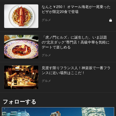
なんと￥250！ オマール海老が一尾乗った
ピザが限定20食で登場
グルメ
「虎ノ門ヒルズ」に誕生した、いま話題
の“北京ダック”専門店！高級中華を気軽に
デートで楽しめる
グルメ
見渡す限りフランス人！神楽坂で一番フラ
ンスに近い場所はここだ！
グルメ
フォローする