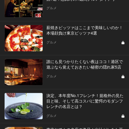
グルメ
薪焼きピッツァはここまで美味しいのか！
本場顔負け東京ピッツァ4選
グルメ
誰にも見つかりたくない夜はココ！港区で
遊ぶなら覚えておきたい秘密の隠れ家5店
グルメ
決定、本年度No.1フレンチ！規格外の見た
目と味、そして高コスパに驚愕のモダンフ
レンチの名店とは？
グルメ