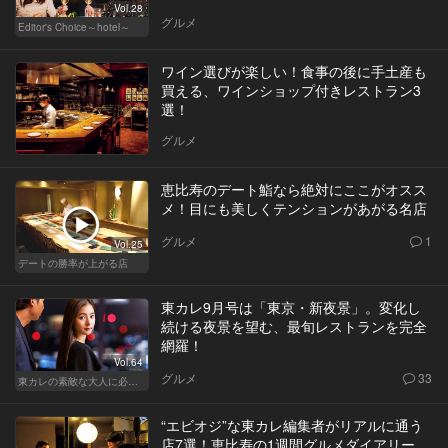
Vol.28
グルメ
Editor's Choice～hotel～
ワイン選びが楽しい！食事の後に手土産も
買える、ワインショップ付きレストラン3
選！
グルメ
恵比寿のデート鮨なら絶対にここがオスス
メ！目にも美しくテンションがあがる名店
グルメ
1
Vol.25
デートの勝率が上がる店
東カレ9月号は「東京・新夜景」。変化し
続ける夜景を望む、最旬レストランを完全
網羅！
Vol.64
グルメ
33
東カレの素敵な大人に必要なこと
“エビオジ”な東カレ編集者がリアルに通う
店7選！恵比寿の1週間グルメダイアリー