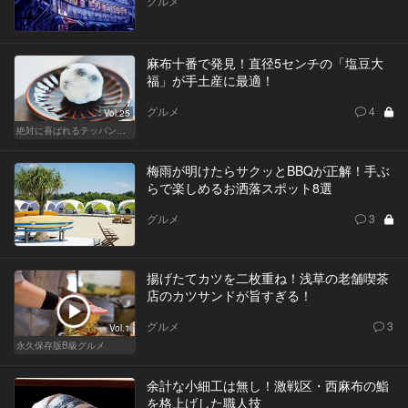
グルメ
麻布十番で発見！直径5センチの「塩豆大
福」が手土産に最適！
グルメ
4
Vol.25
絶対に喜ばれるテッパン手土産
梅雨が明けたらサクッとBBQが正解！手ぶ
らで楽しめるお洒落スポット8選
グルメ
3
揚げたてカツを二枚重ね！浅草の老舗喫茶
店のカツサンドが旨すぎる！
グルメ
3
Vol.1
永久保存版B級グルメ
余計な小細工は無し！激戦区・西麻布の鮨
を格上げした職人技