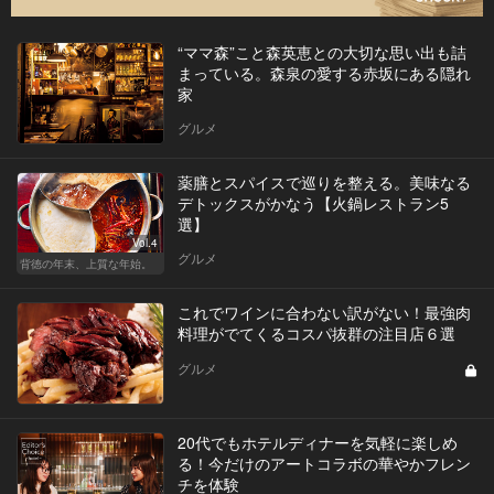
“ママ森”こと森英恵との大切な思い出も詰
まっている。森泉の愛する赤坂にある隠れ
家
グルメ
薬膳とスパイスで巡りを整える。美味なる
デトックスがかなう【火鍋レストラン5
選】
Vol.4
グルメ
背徳の年末、上質な年始。
これでワインに合わない訳がない！最強肉
料理がでてくるコスパ抜群の注目店６選
グルメ
20代でもホテルディナーを気軽に楽しめ
る！今だけのアートコラボの華やかフレン
チを体験