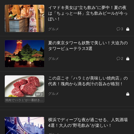
イマドキ美女は“立ち飲み”に夢中！夏の夜
は「ちょっと一杯」立ち飲みビールが今っ
ぽい！
グルメ
3
夏の東京タワーも妖艶で美しい！大迫力の
タワービューテラス3選
グルメ
2
この店こそ「ハラミが美味しい焼肉店」の
代表！塊肉から滴る肉汁の旨みが格別！
グルメ
Vol.2
焼肉で“ハラミ”が一番好きならこの東京の名店へ
横浜でディープな夜が過ごせる、人気酒場
4選！大人の”野毛飲み”が楽しい！