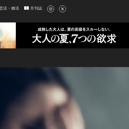
新のグルメ、洗練されたライフスタイル情報
恋活・婚活
月刊誌