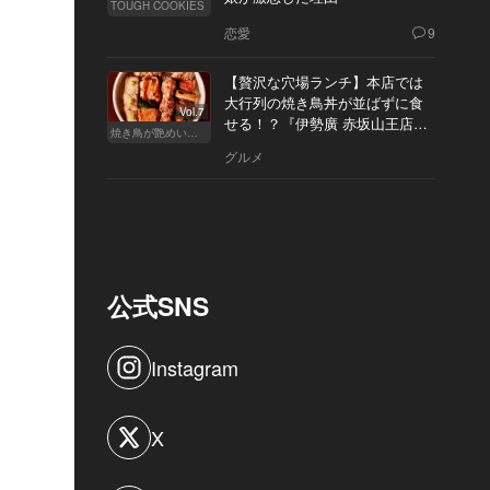
TOUGH COOKIES
恋愛
9
【贅沢な穴場ランチ】本店では
大行列の焼き鳥丼が並ばずに食
Vol.7
せる！？『伊勢廣 赤坂山王店』
焼き鳥が艶めいてきた
へ
グルメ
公式SNS
Instagram
X