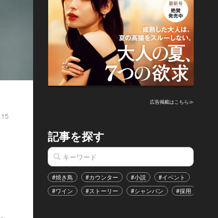
広告掲載はこちら≫
.15
記事を探す
#焼き鳥
#カウンター
#小説
#イベント
#港区
#ワイン
#ストーリー
#シャンパン
#採用
#恋