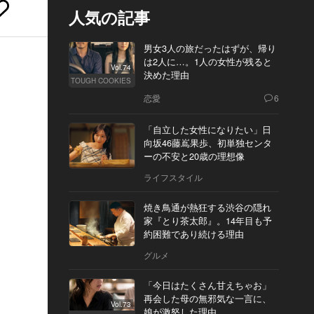
人気の記事
男女3人の旅だったはずが、帰り
は2人に…。1人の女性が残ると
Vol.74
決めた理由
TOUGH COOKIES
恋愛
6
「自立した女性になりたい」日
向坂46藤嶌果歩、初単独センタ
ーの不安と20歳の理想像
ライフスタイル
焼き鳥通が熱狂する渋谷の隠れ
家『とり茶太郎』。14年目も予
約困難であり続ける理由
グルメ
「今日はたくさん甘えちゃお」
再会した母の無邪気な一言に、
Vol.73
娘が激怒した理由