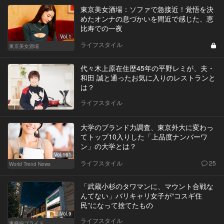
東京美女酒場：ソファで急接近！覚悟を決
めたオンナの息づかいを間近で感じた、恵
比寿での一夜
Vol.1
ライフスタイル
東京美女酒場
代々木上原在住歴45年の平野レミが、夫・
和田 誠と通ったお気に入りのレストランと
は？
ライフスタイル
大学のブランド力調査、東京外大に変わっ
てトップ10入りした「上品度ナンバーワ
ン」の大学とは？
Vol.161
ライフスタイル
25
World Trend News
「武蔵小杉のタワマンに、マウント合戦な
んてない」バリキャリ女子が“コスギ住
民”になって捨てたもの
Vol.9
ライフスタイル
東横線プライド。