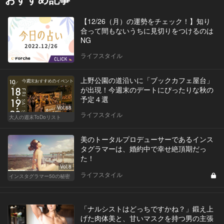
【12/26（月）の運勢をチェック！】知り
合って間もないうちに見切りをつけるのは
NG
ライフスタイル
上野公園の道沿いに「ブックカフェ屋台」
が出現！今週末のデートにぴったりな秋の
予定４選
Vol.68
ライフスタイル
大人の週末ToDoリスト
美のトータルプロデューサーであるインス
タグラマーは、婚約中で幸せ絶頂期だっ
た！
Vol.8
ライフスタイル
インスタグラマー50の秘密
「ナルシストはどっちですかね？」鍛え上
げた肉体美と、甘いマスクを持つ男の主張