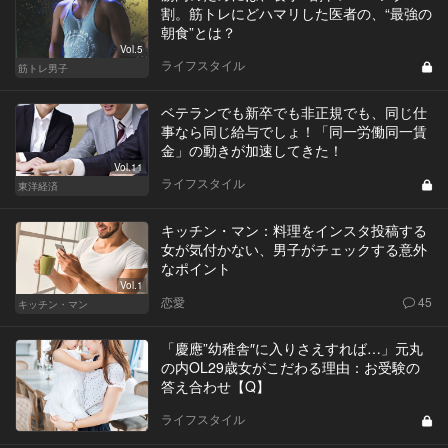
割。筋トレにどハマリした医者の、“最強の
朝食”とは？
Vol.5
ライフスタイル
筋トレ男子
ベテランでも新卒でも非正規でも、同じ仕
事なら同じ給与でしょ！「同一労働同一賃
金」の動きが加速してきた！
Vol.11
ライフスタイル
東洋経済
キッチン・マン：料理をインスタ投稿する
女が気付かない、男子がチェックする意外
なポイント
Vol.1
恋愛
45
キッチン・マン
「慶應”幼稚舎″に入りさえすれば…」元丸
の内OL29歳女がこだわる理由：お受験の
答え合わせ【Q】
ライフスタイル