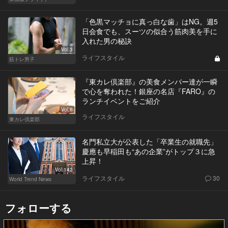
「色黒マッチョに真っ白な歯」はNG。週5
日会食でも、スーツの似合う筋肉美を手に
入れた男の秘訣
Vol.3
ライフスタイル
筋トレ男子
『東カレ倶楽部』の美食メンバー達が一瞬
で心を奪われた！銀座の名店『FARO』の
ランチイベントをご紹介
Vol.6
ライフスタイル
東カレ倶楽部
名門私立大が公表した「卒業生の就職先」
慶應も早稲田も“あの企業”がトップ３に急
上昇！
Vol.142
ライフスタイル
30
World Trend News
フォローする