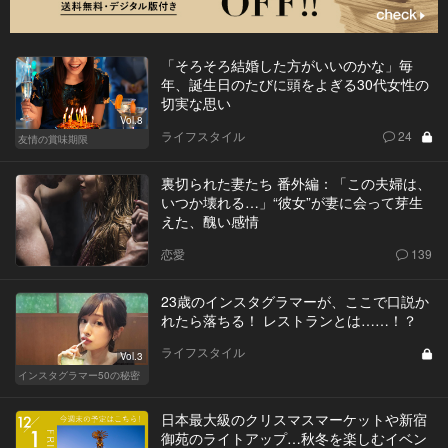
「そろそろ結婚した方がいいのかな」毎
年、誕生日のたびに頭をよぎる30代女性の
切実な思い
Vol.8
ライフスタイル
24
友情の賞味期限
裏切られた妻たち 番外編：「この夫婦は、
いつか壊れる…」“彼女”が妻に会って芽生
えた、醜い感情
恋愛
139
23歳のインスタグラマーが、ここで口説か
れたら落ちる！ レストランとは……！？
ライフスタイル
Vol.3
インスタグラマー50の秘密
日本最大級のクリスマスマーケットや新宿
御苑のライトアップ…秋冬を楽しむイベン