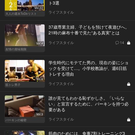
ト3選
Vol.22
ライフスタイル
大人の週末ToDoリスト
37歳専業主婦、子どもを預けて夜遊びへ。
21時の麻布十番で見た“ある真実”とは
ライフスタイル
14
Vol.4
友情の賞味期限
学生時代にモテてた男の、現在の姿にショ
ックを受けて…。小学校教諭が、週6日筋
トレする理由
Vol.6
ライフスタイル
筋トレ男子
誰が見てもわかる恥ずかしさ。「いらな
い」と宣言するために、バーキンを持つ必
要がある
Vol.3
ライフスタイル
バーキンの秘密
筋肉のためには、食事7割トレーニング3