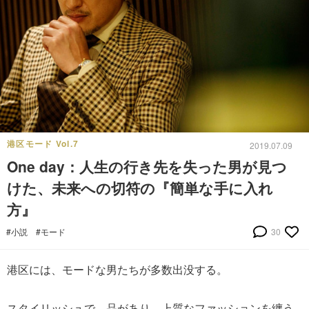
港区モード Vol.7
2019.07.09
One day：人生の行き先を失った男が見つ
けた、未来への切符の『簡単な手に入れ
方』
#小説
#モード
30
港区には、モードな男たちが多数出没する。
スタイリッシュで、品があり、上質なファッションを纏う