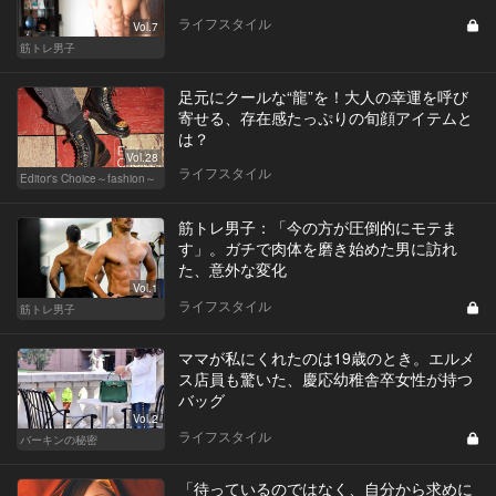
ライフスタイル
Vol.7
筋トレ男子
足元にクールな“龍”を！大人の幸運を呼び
寄せる、存在感たっぷりの旬顔アイテムと
は？
Vol.28
ライフスタイル
Editor's Choice～fashion～
筋トレ男子：「今の方が圧倒的にモテま
す」。ガチで肉体を磨き始めた男に訪れ
た、意外な変化
Vol.1
ライフスタイル
筋トレ男子
ママが私にくれたのは19歳のとき。エルメ
ス店員も驚いた、慶応幼稚舎卒女性が持つ
バッグ
Vol.2
ライフスタイル
バーキンの秘密
「待っているのではなく、自分から求めに