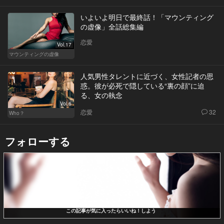
いよいよ明日で最終話！「マウンティング
の虚像」全話総集編
恋愛
Vol.17
マウンティングの虚像
人気男性タレントに近づく、女性記者の思
惑。彼が必死で隠している“裏の顔”に迫
る、女の執念
Vol.6
恋愛
32
Who？
フォローする
この記事が気に入ったらいいね！しよう