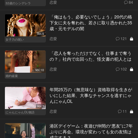
恋愛
84
32歳のシンデレラ
「俺はもう、必要ないでしょう」20代の格
下女に夫を奪われ、若さに取り憑かれた35
歳・元モデルの闇
Vol.5
恋愛
121
女子力の呪い
「恋人を奪っただけでなく、仕事まで奪う
の？」社内で出回った、怪文書の犯人とは
恋愛
102
Vol.10
婚約破棄
年間25万の（無意味な）資格取得を生きが
いにした結果、大事なチャンスを逃すにゃ
んにゃんOL
Vol.7
恋愛
11
にゃんにゃんOL物語
港区デイゲーム：夜遊び仲間の“悪友”に7年
ぶりに再会。環境が変わっても女の友情は
成立する？