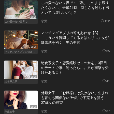
この愛のない世界で：「私、このまま帰り
たくない…」金曜24時、寂しさを紛らす男
といても虚しいだけ？
Vol.1
恋愛
122
この愛のない世界で
マッチングアプリの答えあわせ【A】：
「こういう質問してくる男はムリ…」女が
嫌悪感を抱く、男の発言
Vol.1
恋愛
35
マッチングアプリの答えあわせ【A】
絶食系女子：恋愛経験ゼロの女を、3回目
のデートで家に誘ったら…。男が衝撃を受
けたあるコト
Vol.1
恋愛
41
絶食系女子
外銀女子：「お嬢様には負けない」生まれ
も育ちも関係ない“外銀”で下克上を狙う、
27歳女の野望
Vol.1
恋愛
87
外銀女子