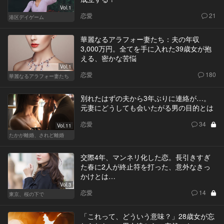
Vol.1
恋愛
21
港区デイゲーム
華麗なるアラフォー妻たち：夫の年収
3,000万円。全てを手に入れた39歳女が抱
える、密かな苦悩
Vol.1
恋愛
180
華麗なるアラフォー妻たち
別れたはずの夫から3年ぶりに連絡が…。
元妻にどうしても会いたがる男の目的とは
恋愛
34
Vol.11
たかが離婚、されど離婚
交際4年、マンネリ化した恋。長引きすぎ
た春に2人が終止符を打った、意外なきっ
かけとは…
Vol.3
恋愛
14
東京、桜の下で
「これって、どういう意味？」28歳女が忘