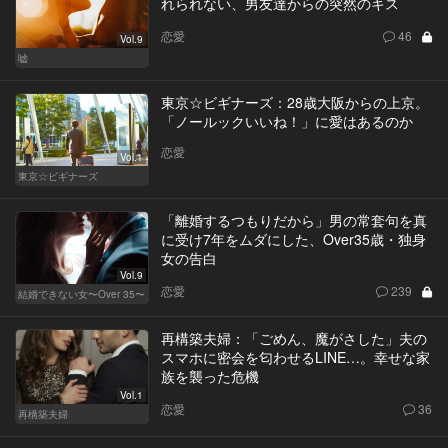
れられない、男友達からの突然のキス
恋愛
46
Vol.9
嘘
東京☆ビギナーズ：28歳大阪からの上京。
「ノールックいいね！」に愛はあるのか
恋愛
Vol.1
東京☆ビギナーズ
「離婚するつもりだから」男の常套句を真
に受け7年をムダにした、Over35歳・独身
女の告白
Vol.9
恋愛
239
結婚できない女〜Over 35〜
再構築夫婦：「ごめん、魔がさした」夫の
スマホに密会を匂わせるLINE…。幸せな家
族を襲った危機
Vol.1
恋愛
36
再構築夫婦