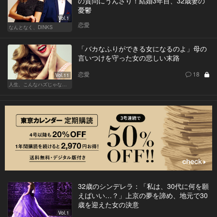
の質問にうんざり！結婚3年目、32歳妻の
憂鬱
Vol.1
恋愛
なんとなく、DINKS
「バカなふりができる女になるのよ」母の
言いつけを守った女の悲しい末路
恋愛
18
Vol.11
人生、こんなハズじゃなかった。～ハイスペの憂鬱～
32歳のシンデレラ：「私は、30代に何を願
えばいい…？」上京の夢を諦め、地元で30
歳を迎えた女の決意
Vol.1