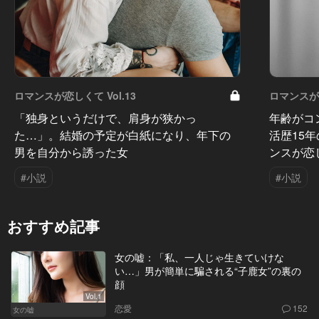
ロマンスが恋しくて Vol.13
ロマンスが恋
「独身というだけで、肩身が狭かっ
年齢がコ
た…」。結婚の予定が白紙になり、年下の
活歴15
男を自分から誘った女
ンスが恋
#小説
#小説
おすすめ記事
女の嘘：「私、一人じゃ生きていけな
い…」男が簡単に騙される“子鹿女”の裏の
顔
Vol.1
恋愛
152
女の嘘