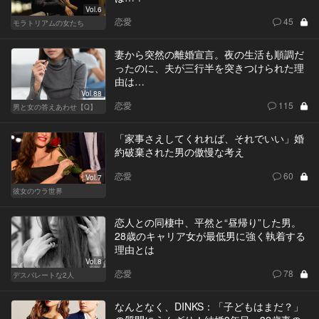
Vol.6
恋愛
45
モラトリアムの女たち
妻から突然の離婚宣言。夜の生活も順調だ
ったのに、夫が三行半を突きつけられた理
由は…
Vol.88
恋愛
115
男と女の答えあわせ【Q】
「家事さえしてくれれば、それでいい」婚
約破棄された男の傲慢な考え
恋愛
60
Vol.7
彼女のウラ世界
恋人との同棲中、平然と“昼帰り”した男。
28歳のキャリア女が最低男に強く執着する
理由とは
Vol.8
恋愛
78
デスパレートな2人
なんとなく、DINKS：「子どもはまだ？」