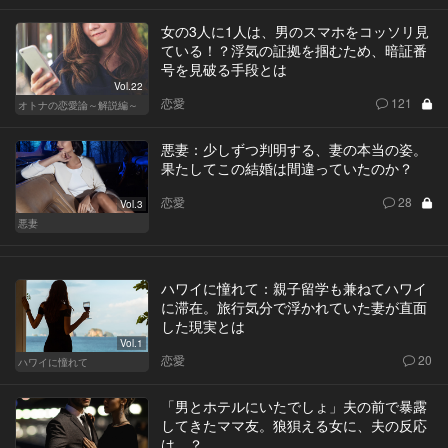
女の3人に1人は、男のスマホをコッソリ見
ている！？浮気の証拠を掴むため、暗証番
号を見破る手段とは
Vol.22
恋愛
121
オトナの恋愛論～解説編～
悪妻：少しずつ判明する、妻の本当の姿。
果たしてこの結婚は間違っていたのか？
恋愛
28
Vol.3
悪妻
ハワイに憧れて：親子留学も兼ねてハワイ
に滞在。旅行気分で浮かれていた妻が直面
した現実とは
Vol.1
恋愛
20
ハワイに憧れて
「男とホテルにいたでしょ」夫の前で暴露
してきたママ友。狼狽える女に、夫の反応
は…？