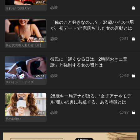
Vol.17
恋愛
それも1つのLOVE
「俺のこと好きなの…？」34歳ハイスペ男
が、初デートで“完落ち”した女の言動とは
恋愛
51
Vol.272
男と女の答えあわせ【Q】
彼氏に「遅くなる日は、2時間おきに電
話」と強制する女の闇とは
恋愛
62
Vol.11
スパイシー・デイズ
28歳キー局アナが語る、“女子アナやモデ
ル”狙いの男に共通する、ある特徴とは
恋愛
97
Vol.6
男の勘違い