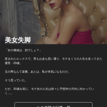
美女失脚
「女の価値は、顔でしょ？」
恵まれたルックスで、男もお金も思い通り、モテまくりの人生を送ってきた
優里・29歳。
玉の輿なんて楽勝。あとは、私が本気になるだけ。
そう思っていた。
だが、30歳を前に、モテ女の人生は徐々に予想外の方向に向かってい
く…。