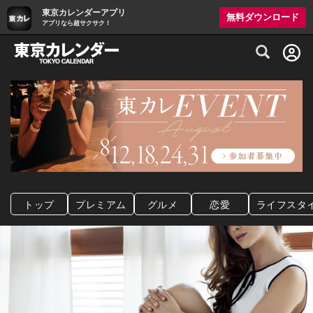
東京カレンダーアプリ
無料ダウンロード
アプリなら超サクサク！
グルメ情報・プレミアムレストラン予約サイト
トップ
プレミアム
グルメ
恋愛
ライフスタ