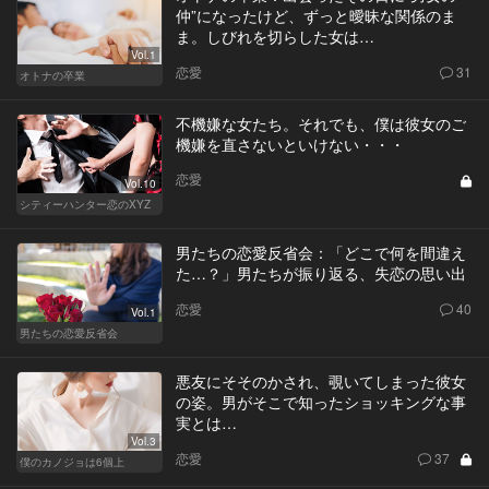
仲”になったけど、ずっと曖昧な関係のま
ま。しびれを切らした女は…
Vol.1
恋愛
31
オトナの卒業
不機嫌な女たち。それでも、僕は彼女のご
機嫌を直さないといけない・・・
恋愛
Vol.10
シティーハンター恋のXYZ
男たちの恋愛反省会：「どこで何を間違え
た…？」男たちが振り返る、失恋の思い出
恋愛
40
Vol.1
男たちの恋愛反省会
悪友にそそのかされ、覗いてしまった彼女
の姿。男がそこで知ったショッキングな事
実とは…
Vol.3
恋愛
37
僕のカノジョは6個上