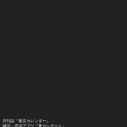
月刊誌『東京カレンダー』
婚活・恋活アプリ『東カレデート』