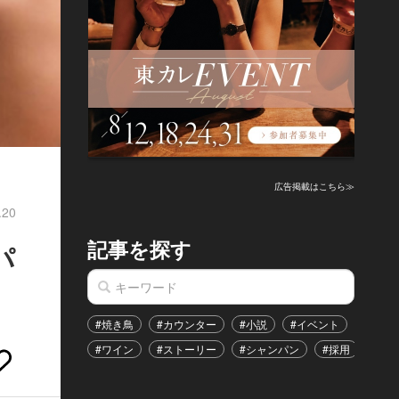
広告掲載はこちら≫
.20
記事を探す
パ
#焼き鳥
#カウンター
#小説
#イベント
#港区
#ワイン
#ストーリー
#シャンパン
#採用
#恋