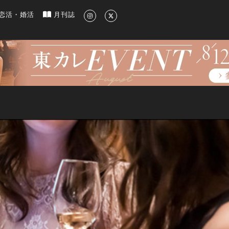
新のグルメ、洗練されたライフスタイル情報
恋活・婚活
月刊誌