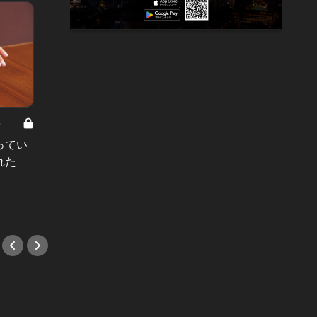
8
男と女の答えあわせ【A】 Vol.308
ってい
結婚願望ゼロだった27歳男性が、交
れた
際2年で突然プロポーズ。彼の心が
変わった“理由”とは
#小説