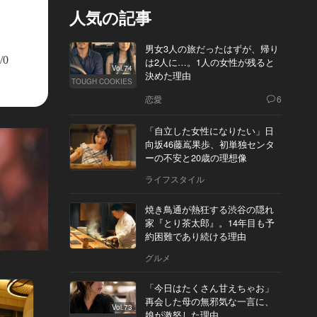
人気の記事
男女3人の旅だったはずが、帰り
/0
は2人に…。1人の女性が残ると
Vol.74
決めた理由
TOUGH COOKIES
恋愛
6
「自立した女性になりたい」日
向坂46藤嶌果歩、初単独センタ
ーの不安と20歳の理想像
ライフスタイル
焼き鳥通が熱狂する渋谷の隠れ
家『とり茶太郎』。14年目も予
約困難であり続ける理由
グルメ
「今日はたくさん甘えちゃお」
再会した母の無邪気な一言に、
Vol.73
娘が激怒した理由