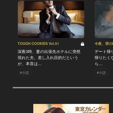
TOUGH COOKIES Vol.51
今夜、罪の味を
深夜3時、妻の出張先ホテルに突然
デート帰
現れた夫。差し入れ目的だという
帰りたく
が、本音は…
ら…
#小説
#小説