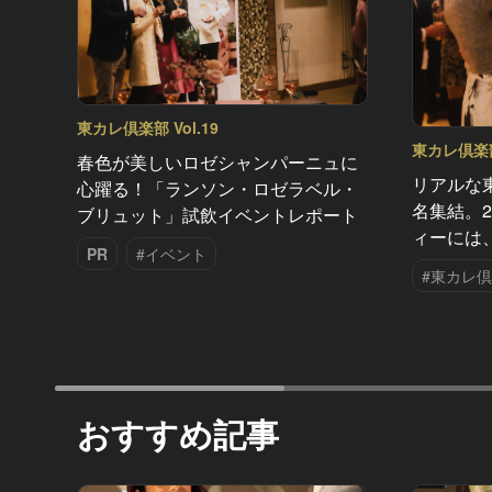
東カレ倶楽部 Vol.19
東カレ倶楽部 
春色が美しいロゼシャンパーニュに
リアルな
心躍る！「ランソン・ロゼラベル・
名集結。2
ブリュット」試飲イベントレポート
ィーには
PR
#イベント
#東カレ
おすすめ記事