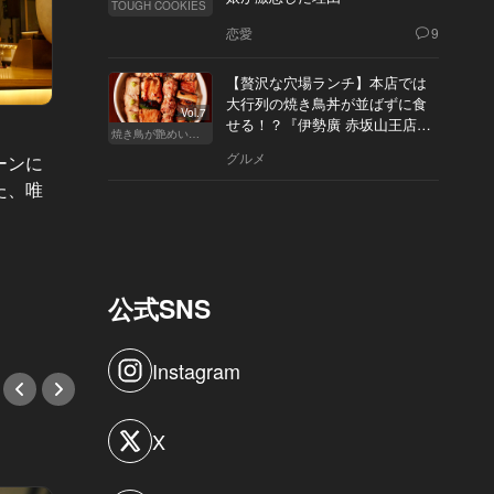
TOUGH COOKIES
恋愛
9
【贅沢な穴場ランチ】本店では
大行列の焼き鳥丼が並ばずに食
Vol.7
せる！？『伊勢廣 赤坂山王店』
焼き鳥が艶めいてきた
へ
グルメ
ーンに
東カレ倶楽部 Vol.16
東カレ倶楽
た、唯
3年ぶりの開催！東カレが主催した
お洒落
イヤーエンドパーティーの華やかな
楽部メ
様子をレポート
ヤーエ
介
#東カレ倶楽部
公式SNS
PR
Instagram
X