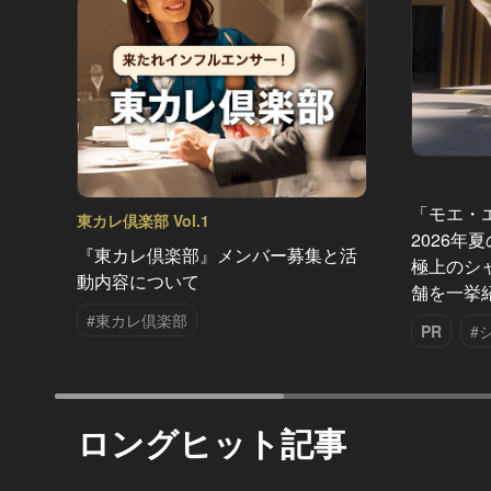
「モエ・
東カレ倶楽部 Vol.1
2026年
『東カレ倶楽部』メンバー募集と活
極上のシ
動内容について
舗を一挙
#東カレ倶楽部
PR
#
ロングヒット記事