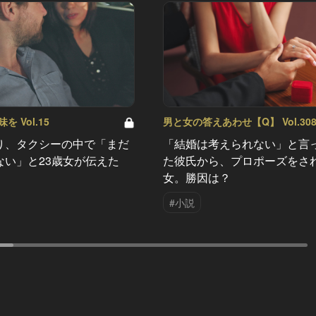
 Vol.15
男と女の答えあわせ【Q】 Vol.30
り、タクシーの中で「まだ
「結婚は考えられない」と言
ない」と23歳女が伝えた
た彼氏から、プロポーズをさ
女。勝因は？
#小説