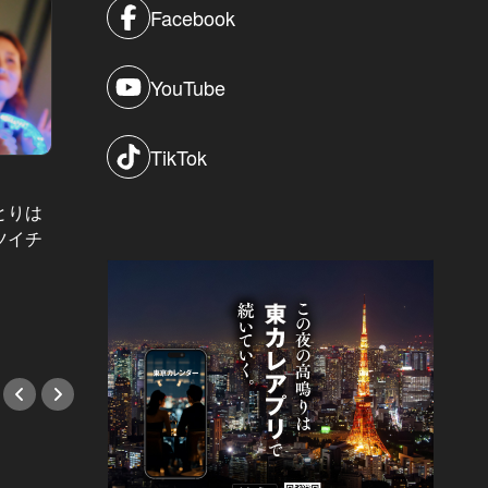
Facebook
YouTube
TikTok
とりは
東洋経済・東京鉄道事情 Vol.51
CAのリア
ツイチ
これで地下鉄って言われても…！？
「もっ
貴方の知らない地下鉄のトリビア10
線から
選
CAの