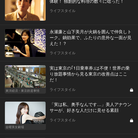
体験！ 独創的な料理の数々に唸った！
ライフスタイル
永瀬廉と山下美月が火鍋を囲んで仲良しト
ーク。鍋効果で、ふたりの意外な一面が見
えた！？
ライフスタイル
実は東京の｢1日乗車券｣は不便！世界の乗
り放題事情から見る東京の改善点はここ
だ！
Vol.66
ライフスタイル
東洋経済・東京鉄道事情
「実は私、奥手なんです…」美人アナウン
サーが、好きな人だけに見せる素顔
ライフスタイル
Vol.105
金曜美女劇場