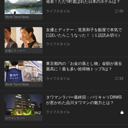
発表！ただ1軒選ばれた日本のホテルは？
ライフスタイル
20
Vol.130
World Trend News
女優とディナー：筧美和子を鮨屋で本気で
口説いたらこうなった！（１話読み切り）
ライフスタイル
Vol.6
女優とディナー
東京都内の「お金の落とし物」金額が過去
最高に！最も多い拾得物トップ3は？
ライフスタイル
33
Vol.105
World Trend News
タワマンラバー最終回：バリキャリDINKS
が惹かれた品川タワマンの魅力とは？
ライフスタイル
Vol.7
タワマンラバー