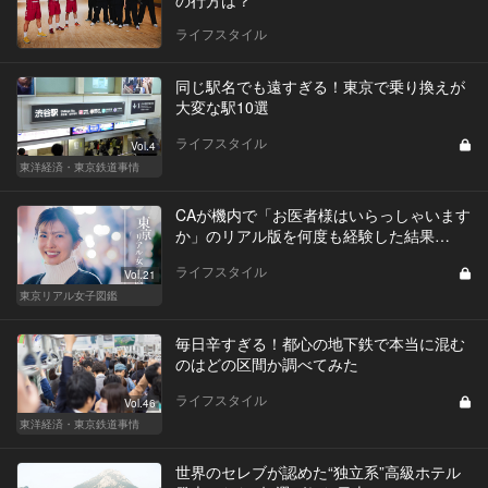
ライフスタイル
同じ駅名でも遠すぎる！東京で乗り換えが
大変な駅10選
ライフスタイル
Vol.4
東洋経済・東京鉄道事情
CAが機内で「お医者様はいらっしゃいます
か」のリアル版を何度も経験した結果…
ライフスタイル
Vol.21
東京リアル女子図鑑
毎日辛すぎる！都心の地下鉄で本当に混む
のはどの区間か調べてみた
ライフスタイル
Vol.46
東洋経済・東京鉄道事情
世界のセレブが認めた“独立系”高級ホテル