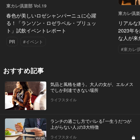
東カレ倶楽部 Vol.19
東カレ倶楽部 
春色が美しいロゼシャンパーニュに心躍
リアルな
る！「ランソン・ロゼラベル・ブリュッ
2023
ト」試飲イベントレポート
な人が来
PR
#イベント
#東カレ
おすすめ記事
気品と風格を纏う。大人の女が、エルメス
でしか到達できない場所
ライフスタイル
ランチの過ごし方でバレる｢一生うだつが
上がらない人｣の3大特徴
ライフスタイル
Vol.30