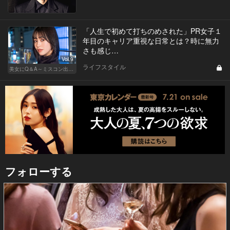
「人生で初めて打ちのめされた」PR女子１
年目のキャリア重視な日常とは？時に無力
さも感じ…
Vol.9
ライフスタイル
美女にQ＆A～ミスコン出身者の幸福論～
フォローする