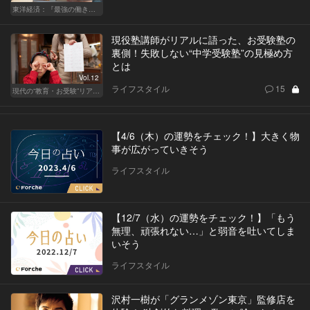
東洋経済：『最強の働き方』『一流の育て方』
現役塾講師がリアルに語った、お受験塾の
裏側！失敗しない“中学受験塾”の見極め方
とは
Vol.12
ライフスタイル
15
現代の“教育・お受験”リアルドキュメント
【4/6（木）の運勢をチェック！】大きく物
事が広がっていきそう
ライフスタイル
【12/7（水）の運勢をチェック！】「もう
無理、頑張れない…」と弱音を吐いてしま
いそう
ライフスタイル
沢村一樹が「グランメゾン東京」監修店を