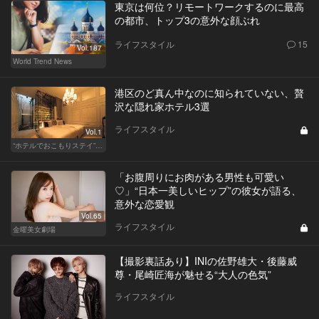
東京は何位？リモートワークするのに最高
の都市、トップ3の意外な顔ぶれ
ライフスタイル
15
Vol.187
World Trend News
港区のど真ん中なのに知られていない、贅
沢な隠れ家ホテル3選
ライフスタイル
Vol.1
“ホテルでおこもりステイ”が大人デートに最高の選択だ
「お腹周りにお肉がある男性も可愛い
♡」“日本一美しいヒップ”の彼女が語る、
意外な恋愛観
Vol.65
ライフスタイル
金曜美女劇場
【撮影裏話あり】INIの佐野雄大・後藤威
尊・尾崎匠海が魅せる“大人の色気”
ライフスタイル