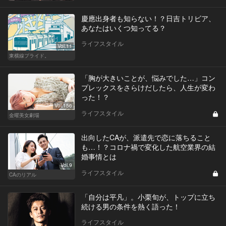
慶應出身者も知らない！？日吉トリビア、
あなたはいくつ知ってる？
ライフスタイル
Vol.11
東横線プライド。
「胸が大きいことが、悩みでした…」コン
プレックスをさらけだしたら、人生が変わ
った！？
Vol.156
ライフスタイル
金曜美女劇場
出向したCAが、派遣先で恋に落ちること
も…！？コロナ禍で変化した航空業界の結
婚事情とは
Vol.9
ライフスタイル
CAのリアル
「自分は平凡」。小栗旬が、トップに立ち
続ける男の条件を熱く語った！
ライフスタイル