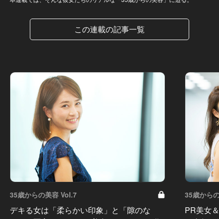
この連載の記事一覧
35歳からの美容 Vol.7
35歳からの美
デキる女は「柔らかい印象」と「隙のな
PR美女