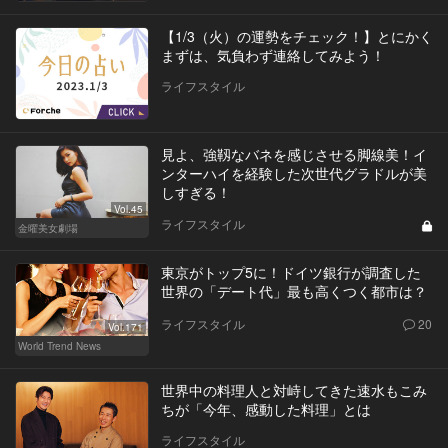
【1/3（火）の運勢をチェック！】とにかく
まずは、気負わず連絡してみよう！
ライフスタイル
見よ、強靱なバネを感じさせる脚線美！イ
ンターハイを経験した次世代グラドルが美
しすぎる！
Vol.45
ライフスタイル
金曜美女劇場
東京がトップ5に！ドイツ銀行が調査した
世界の「デート代」最も高くつく都市は？
ライフスタイル
20
Vol.171
World Trend News
世界中の料理人と対峙してきた速水もこみ
ちが「今年、感動した料理」とは
ライフスタイル