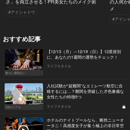
さ」を両立させる！PR美女たちのメイク術
の人何か
メ
#アイシャドウ
#アイシ
おすすめ記事
【12/13（月）～12/19（日）】12星座別
に、あなたの1週間の運勢をチェック！
ライフスタイル
Vol.39
東カレ週間占い
入社試験が“超難関”なエミレーツ航空に合
格するには…？難関を突破した才色兼備な
女性たちの特徴5つ
Vol.18
ライフスタイル
CAのリアル
ホテルのナイトプールなら、断然ニューオ
ータニ！高感度女子が集う極上の非日常空