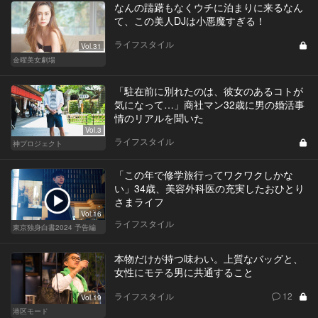
なんの躊躇もなくウチに泊まりに来るなん
て、この美人DJは小悪魔すぎる！
ライフスタイル
Vol.31
金曜美女劇場
「駐在前に別れたのは、彼女のあるコトが
気になって…」商社マン32歳に男の婚活事
情のリアルを聞いた
Vol.3
ライフスタイル
神プロジェクト
「この年で修学旅行ってワクワクしかな
い」34歳、美容外科医の充実したおひとり
さまライフ
Vol.16
ライフスタイル
東京独身白書2024 予告編
本物だけが持つ味わい。上質なバッグと、
女性にモテる男に共通すること
ライフスタイル
12
Vol.19
港区モード