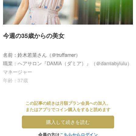
今週の35歳からの美女
名前：鈴木若菜さん（＠truffamer）
職業：ヘアサロン『DAMIA（ダミア）』（＠damiabylulu）
マネージャー
年齢：37歳
この記事の続きは月額プラン会員への加入、
またはアプリでコイン購入をすると読めます
購入して続きを読む
会員の方は
こちらからログイン