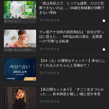
「彼は高収入で、とっても誠実。だけど交
際できないのは…」34歳社長秘書が決断で
きない理由
Vol.6
ライフスタイル
神プロジェクト
テレ朝アナ当時の前田有紀は「自分が空っ
ぽに思えた」。5年悩み続け退社、起業家
への“可憐”なる転身
Vol.10
ライフスタイル
30.5歳～女たちの分岐点～
【2/4（土）の運勢をチェック！】幸せにし
てくれる人かちゃんと見極めて！
ライフスタイル
【未公開カットあり】「すごく生きづらか
った…」鈴木絢音が麗しい瞳に宿す本音
ライフスタイル