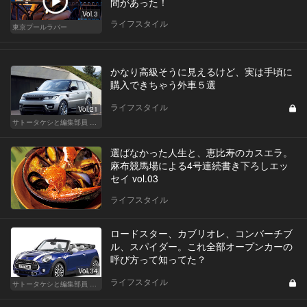
間があった！
Vol.3
ライフスタイル
東京プールラバー
かなり高級そうに見えるけど、実は手頃に
購入できちゃう外車５選
ライフスタイル
Vol.21
サトータケシと編集部員 船山の"CAR GENTSへの道"
選ばなかった人生と、恵比寿のカスエラ。
麻布競馬場による4号連続書き下ろしエッ
セイ vol.03
ライフスタイル
ロードスター、カブリオレ、コンバーチブ
ル、スパイダー。これ全部オープンカーの
呼び方って知ってた？
Vol.34
ライフスタイル
サトータケシと編集部員 船山の"CAR GENTSへの道"