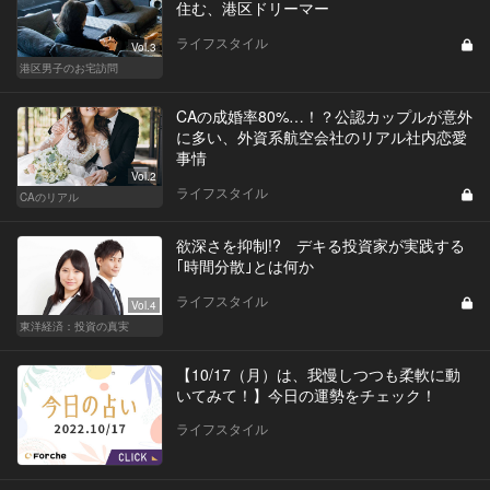
住む、港区ドリーマー
ライフスタイル
Vol.3
港区男子のお宅訪問
CAの成婚率80%…！？公認カップルが意外
に多い、外資系航空会社のリアル社内恋愛
事情
Vol.2
ライフスタイル
CAのリアル
欲深さを抑制!? デキる投資家が実践する
｢時間分散｣とは何か
ライフスタイル
Vol.4
東洋経済：投資の真実
【10/17（月）は、我慢しつつも柔軟に動
いてみて！】今日の運勢をチェック！
ライフスタイル