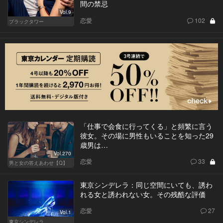
間の禁忌
Vol.9
恋愛
102
ブラックタワー
「仕事で会食に行ってくる」と頻繁に言う
彼女。その場に男性もいることを知った29
歳男は…
Vol.270
恋愛
33
男と女の答えあわせ【Q】
東京シンデレラ：同じ空間にいても、誘わ
れる女と誘われない女。その残酷な評価
恋愛
27
Vol.1
東京シンデレラ