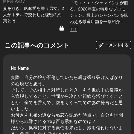
略奪愛 Vol.17
「モエ・エ・シャンドン」が贈
妻を欺き、略奪愛を誓う男女。2
る、2026年夏の特別なプロモー
人がホテルで交わした秘密の約
ション。極上のシャンパンを味
束とは
わえる厳選店舗を一挙紹介！
PR
この記事へのコメント
コメントする
No Name
実際、自分の娘が不倫していたら親は張り裂けんばかり
の心境だと思う。
そして、その相手と対峙したとき、もう世の中の常識か
ら逸脱してること、世間から冷たい視線を浴びてること
とか、全てを呑んで、腹をくくっててのあの発言だと思
いました。
お母さんも娘の道ならぬ恋を認めた時点で、自分も世間
様から非難されるのは百も承知なのでは？
だから、奥様に対する責任を果たし、娘を傷付けないよ
うに念押ししたのではないかな。