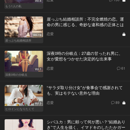
Vol.6
もう1人の私
崖っぷち結婚相談所：不完全燃焼の恋。運
命の男に感じる、奇妙な違和感の正体とは
恋愛
Vol.19
崖っぷち結婚相談所
深夜0時の分岐点：27歳の甘ったれ男に、
女が愛想をつかせた決定的な出来事
恋愛
61
Vol.1
深夜0時の分岐点
“サラダ取り分け女”が食事会で感謝されて
も、実はモテない意外な理由
恋愛
89
Vol.3
ヒロインになりたくて
シバユカ：男に頼って何が悪い？“結婚あり
き”で人生を描く、イマドキのしたたかガー