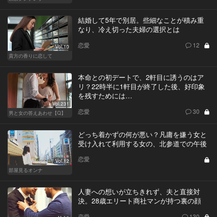
結婚して5年で別居。些細なことが積み重
なり、冷え切った夫婦の選択とは
恋愛
12
Vol.10
貴方の香りに恋して
本命との初デートで、2軒目に誘うのはア
リ？22時半に1軒目が終了した後、好印象
を残すためには…
Vol.231
恋愛
30
男と女の答えあわせ【Q】
どっち着かずの何が悪い？凡庸を嫌う女と
受け入れて利用する女の、北参道での午後
恋愛
Vol.12
部屋見るオンナ
人妻への想いが立ちきれず、夫と直接対
決。28歳エリート商社マンが持つ裏の顔
恋愛
130