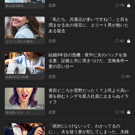
Vol.6
恋愛
76
東京就活事情
「私たち、共通点が多いですね♡」と目を
潤ませる女の発言に、エリート男が抱いた
ある疑念
Vol.12
恋愛
40
エリート亮介の嫁探し
結婚3年目の危機：夜中に夫のバッグを漁
る妻。証拠と共に突きつけた、交換条件ー
妻の言い分ー
Vol.1
恋愛
80
結婚3年目の危機
青田どころか荒野だった！？上司より高い
酒を頼むトンデモ新入社員に止まらぬイラ
イラ
Vol.3
恋愛
16
青田買いのスゝメ
「絶対にいけないって、わかってるの
に」。夫を疑う妻が犯してしまった、夫婦