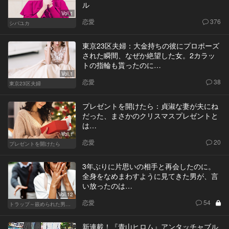
ル
Vol.1
恋愛
376
シバユカ
東京23区夫婦：大金持ちの彼にプロポーズ
された瞬間、なぜか絶望した女。2カラッ
トの指輪も貰ったのに…
Vol.1
恋愛
38
東京23区夫婦
プレゼントを開けたら：貞淑な妻が夫にね
だった、まさかのクリスマスプレゼントと
は…
Vol.1
恋愛
20
プレゼントを開けたら
3年ぶりに片思いの相手と再会したのに。
全身をなめまわすように見てきた男が、言
い放ったのは…
Vol.12
恋愛
54
トラップ～嵌められた男と女～
新連載！『青山ヒロム』アンタッチャブル