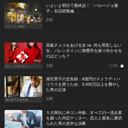
いよいよ明日で最終話！「バルージョ麗
子」全話総集編
恋愛
Vol.8
バルージョ麗子
高級チョコをあげる女 vs. 何も用意しない
女。バレンタインに御曹司を振り向かせる
のはどっち？
Vol.2
恋愛
55
好きって言わせたい！～正反対のふたり～
港区男子の交友録：6億円のストラディバ
リウスを買うため、5,000万以上を費やし
た男の正体
Vol.1
恋愛
港区男子の交友録
５大商社に外コン外銀…すべての一流企業
を蹴った内定ゲッター。恋人と親友に裏切
られた男の意外な決断