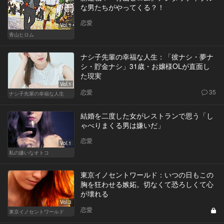
な男たちがやってくる？！
恋愛
Vol.1
青山ヒロム
ナシ子先輩の幸福な人生：「彼ナシ・夢ナ
シ・貯金ナシ」31歳・お嬢様OLが直面し
た現実
Vol.1
恋愛
35
ナシ子先輩の幸福な人生
結婚を二度した女がレストランで思う「し
ゃべりまくる男は嫌いだ」
恋愛
Vol.1
私の嫌いなオトコ
東京イノセントワールド：いつの日もこの
胸を狂わせる嫉妬。切なくて恐ろしくて心
が壊れる
Vol.3
恋愛
東京イノセントワールド