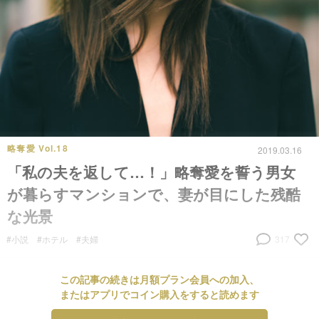
略奪愛 Vol.18
2019.03.16
「私の夫を返して…！」略奪愛を誓う男女
が暮らすマンションで、妻が目にした残酷
な光景
#小説
#ホテル
#夫婦
317
この記事の続きは月額プラン会員への加入、
またはアプリでコイン購入をすると読めます