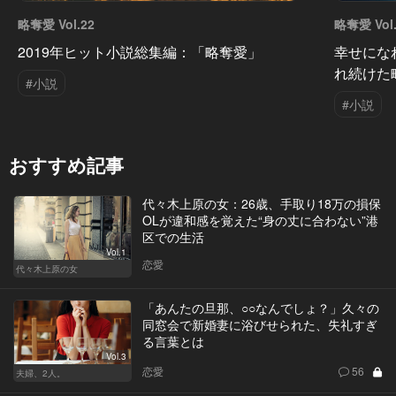
略奪愛 Vol.22
略奪愛 Vol.
2019年ヒット小説総集編：「略奪愛」
幸せにな
れ続けた
#小説
#小説
おすすめ記事
代々木上原の女：26歳、手取り18万の損保
OLが違和感を覚えた“身の丈に合わない”港
区での生活
Vol.1
恋愛
代々木上原の女
「あんたの旦那、○○なんでしょ？」久々の
同窓会で新婚妻に浴びせられた、失礼すぎ
る言葉とは
Vol.3
恋愛
56
夫婦、2人。