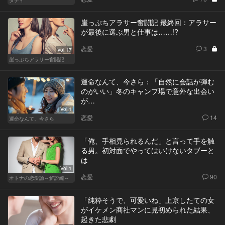
ダディ
崖っぷちアラサー奮闘記 最終回：アラサー
が最後に選ぶ男と仕事は……!?
恋愛
3
Vol.17
崖っぷちアラサー奮闘記 written by 内埜さくら
運命なんて、今さら：「自然に会話が弾む
のがいい」冬のキャンプ場で意外な出会い
が…
Vol.1
恋愛
14
運命なんて、今さら
「俺、手相見られるんだ」と言って手を触
る男。初対面でやってはいけないタブーと
は
Vol.1
恋愛
90
オトナの恋愛論～解説編～
「純粋そうで、可愛いね」上京したての女
がイケメン商社マンに見初められた結果、
起きた悲劇