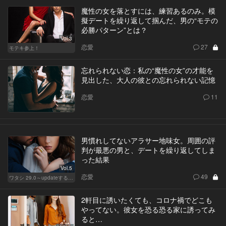
魔性の女を落とすには、練習あるのみ。模
擬デートを繰り返して掴んだ、男の“モテの
必勝パターン”とは？
Vol.3
恋愛
27
モテキ参上！
忘れられない恋：私の“魔性の女”の才能を
見出した、大人の彼との忘れられない記憶
恋愛
11
男慣れしてないアラサー地味女。周囲の評
判が最悪の男と、デートを繰り返してしま
った結果
Vol.5
恋愛
49
ワタシ 29.0～updateする女～
2軒目に誘いたくても、コロナ禍でどこも
やってない。彼女を恐る恐る家に誘ってみ
ると…