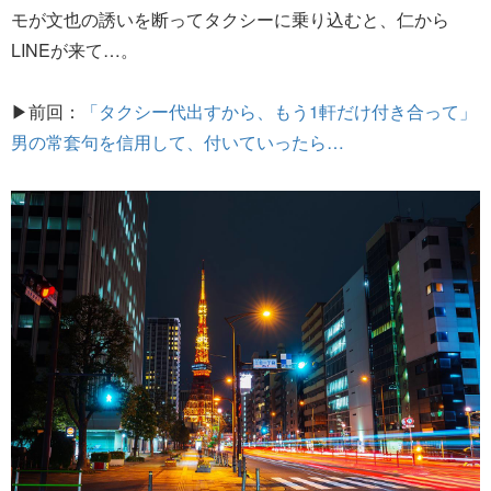
モが文也の誘いを断ってタクシーに乗り込むと、仁から
LINEが来て…。
▶前回：
「タクシー代出すから、もう1軒だけ付き合って」
男の常套句を信用して、付いていったら…