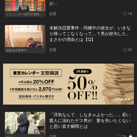
が…
Vol.1
恋愛
18
ソラノシタ〜成田空港物語〜
未解決恋愛事件：同棲中の彼女が、いきな
り帰ってこなくなって…？男が絶句した、
まさかの理由とは【Q】
Vol.1
恋愛
40
未解決恋愛事件
「浮気なんて、しなきゃよかった…」若い
愛人に溺れたゲス男が、妻を失いたくない
と思い直す瞬間とは
Vol.10
恋愛
76