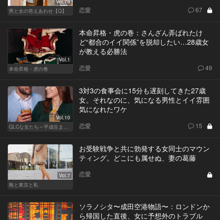
Vol.78
恋愛
67
男と女の答えあわせ【Q】
本命昇格・虎の巻：さんざん弄ばれたけ
ど“都合のイイ関係”を脱却したい…28歳女
が教える必勝法
Vol.1
恋愛
49
本命昇格・虎の巻
3対3の食事会に15分も遅刻してきた27歳
女。それなのに、気になる男性とイイ雰囲
気になれたワケ
Vol.10
恋愛
15
QLCな女たち～平成生まれのジレンマ～
お受験戦争と共に勃発する女同士のマウン
ティング。どこにも属せぬ、妻の葛藤
恋愛
Vol.7
靴と東京と私
ソラノシタ〜成田空港物語〜：ロンドンか
ら帰国した直後、女に予想外のトラブル