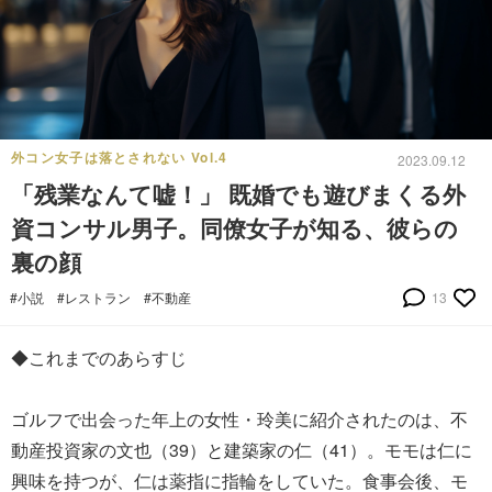
外コン女子は落とされない Vol.4
2023.09.12
「残業なんて嘘！」 既婚でも遊びまくる外
資コンサル男子。同僚女子が知る、彼らの
裏の顔
#小説
#レストラン
#不動産
13
◆これまでのあらすじ
ゴルフで出会った年上の女性・玲美に紹介されたのは、不
動産投資家の文也（39）と建築家の仁（41）。モモは仁に
興味を持つが、仁は薬指に指輪をしていた。食事会後、モ