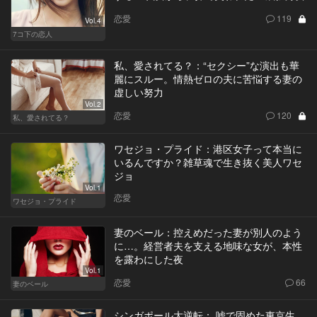
恋愛
119
Vol.4
7コ下の恋人
私、愛されてる？：“セクシー”な演出も華
麗にスルー。情熱ゼロの夫に苦悩する妻の
虚しい努力
Vol.2
恋愛
120
私、愛されてる？
ワセジョ・プライド：港区女子って本当に
いるんですか？雑草魂で生き抜く美人ワセ
ジョ
Vol.1
恋愛
ワセジョ・プライド
妻のベール：控えめだった妻が別人のよう
に…。経営者夫を支える地味な女が、本性
を露わにした夜
Vol.1
恋愛
66
妻のベール
シンガポール大逆転： 嘘で固めた東京生