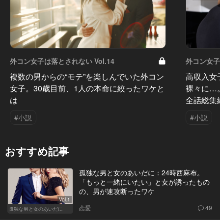
外コン女子は落とされない Vol.14
外コン女子は
複数の男からの“モテ”を楽しんでいた外コン
高収入女
女子。30歳目前、1人の本命に絞ったワケと
裸々に…
は
全話総集
#小説
#小説
おすすめ記事
孤独な男と女のあいだに：24時西麻布。
「もっと一緒にいたい」と女が誘ったもの
の、男が速攻断ったワケ
Vol.1
恋愛
49
孤独な男と女のあいだに