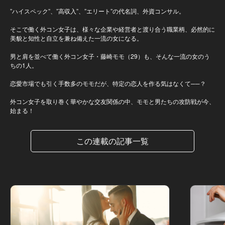
”ハイスペック”、”高収入”、”エリート”の代名詞、外資コンサル。
そこで働く外コン女子は、様々な企業や経営者と渡り合う職業柄、必然的に
美貌と知性と自立を兼ね備えた一流の女になる。
男と肩を並べて働く外コン女子・藤崎モモ（29）も、そんな一流の女のう
ちの1人。
恋愛市場でも引く手数多のモモだが、特定の恋人を作る気はなくて──？
外コン女子を取り巻く華やかな交友関係の中、モモと男たちの攻防戦が今、
始まる！
この連載の記事一覧