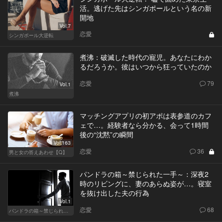
活。逃げた先はシンガポールという名の新
開地
Vol.7
恋愛
シンガポール大逆転
煮沸：破滅した時代の寵児。あなたにわか
るだろうか。彼はいつから狂っていたのか
恋愛
79
Vol.1
煮沸
マッチングアプリの初アポは表参道のカフ
ェで…。経験者なら分かる、会って1時間
後の“沈黙”の瞬間
Vol.163
恋愛
36
男と女の答えあわせ【Q】
パンドラの箱～禁じられた一手～：深夜2
時のリビングに、妻のあらぬ姿が…。寝室
を抜け出した夫の行為
Vol.1
恋愛
68
パンドラの箱～禁じられた一手～