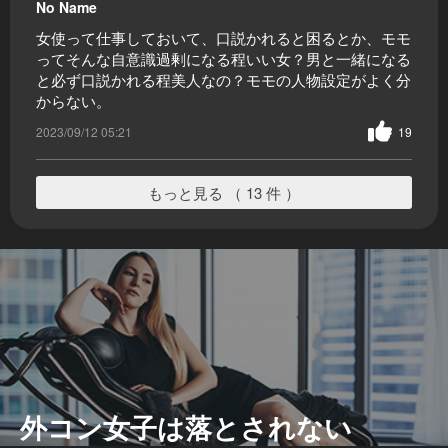
No Name
女使って仕事しておいて、口説かれると困るとか、モモ
ってそんな自意識過剰になる程いい女？男と一緒になる
と必ず口説かれる程美人なの？モモの人物設定がよく分
からない。
2023/09/12 05:21
19
もっと見る （ 13 件 ）
外コン女子は落とされない