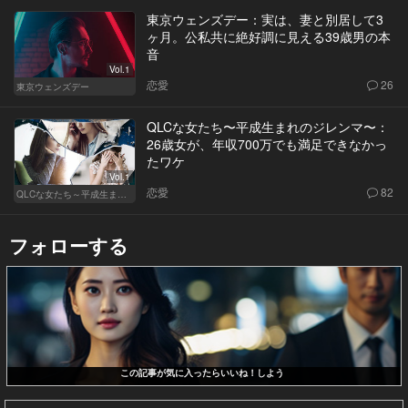
東京ウェンズデー：実は、妻と別居して3
ヶ月。公私共に絶好調に見える39歳男の本
音
Vol.1
恋愛
26
東京ウェンズデー
QLCな女たち〜平成生まれのジレンマ〜：
26歳女が、年収700万でも満足できなかっ
たワケ
Vol.1
恋愛
82
QLCな女たち～平成生まれのジレンマ～
フォローする
この記事が気に入ったらいいね！しよう