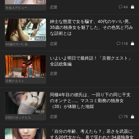
Vol.2
恋愛
44
社会人デビュー
紳士な態度で女を騙す、40代のヤバい男。
35歳の独身女を魅了した、その色気と巧み
な話術とは
Vol.17
恋愛
118
35歳のヤバい女
いよいよ明日で最終話！「京都クエスト」
全話総集編
恋愛
Vol.11
京都クエスト
同棲4年目の彼氏は、一回り下の同じ干支
のオンナと…。マスコミ勤務の独身女
（35）が体験した地獄
Vol.10
恋愛
78
23区のオンナたち
「自分の年齢、考えたら？」若さを武器に
する20代女から、鼻で笑われた34歳独身女