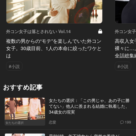
外コン女子は落とされない Vol.14
外コン女子は
複数の男からの“モテ”を楽しんでいた外コン
高収入女
女子。30歳目前、1人の本命に絞ったワケと
裸々に…
は
全話総集
#小説
#小説
おすすめ記事
女たちの選択：「この男じゃ、あの子に勝
てない」他人に羨まれる結婚に執着した、
34歳女の現実
Vol.1
恋愛
199
女たちの選択