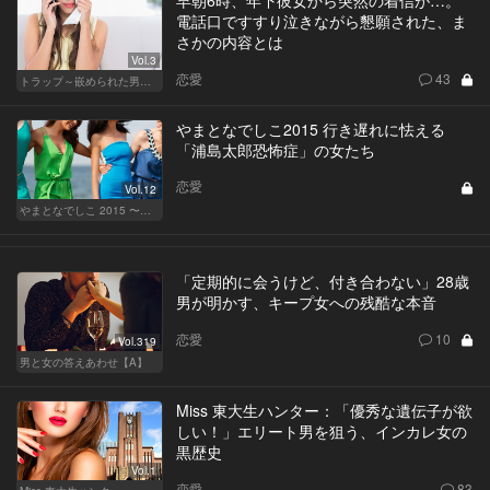
早朝6時、年下彼女から突然の着信が…。
電話口ですすり泣きながら懇願された、ま
さかの内容とは
Vol.3
恋愛
43
トラップ～嵌められた男と女～
やまとなでしこ2015 行き遅れに怯える
「浦島太郎恐怖症」の女たち
恋愛
Vol.12
やまとなでしこ 2015 〜極上の結婚〜
「定期的に会うけど、付き合わない」28歳
男が明かす、キープ女への残酷な本音
恋愛
10
Vol.319
男と女の答えあわせ【A】
Miss 東大生ハンター：「優秀な遺伝子が欲
しい！」エリート男を狙う、インカレ女の
黒歴史
Vol.1
恋愛
83