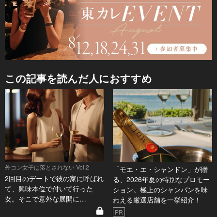
この記事を読んだ人におすすめ
外コン女子は落とされない Vol.2
「モエ・エ・シャンドン」が贈
2回目のデートで彼の家に呼ばれ
る、2026年夏の特別なプロモー
て、興味本位で付いて行った
ション。極上のシャンパンを味
女。そこで意外な展開に…
わえる厳選店舗を一挙紹介！
PR