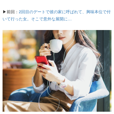
▶前回：
2回目のデートで彼の家に呼ばれて、興味本位で付
いて行った女。そこで意外な展開に…