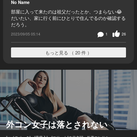
No Name
部屋に入って来たのは祖父だったとか、つまらない😂
だいたい、家に行く前にひとりで住んでるのか確認する
だろう。
2023/09/05 05:14
1
26
もっと見る （ 20 件 ）
外コン女子は落とされない