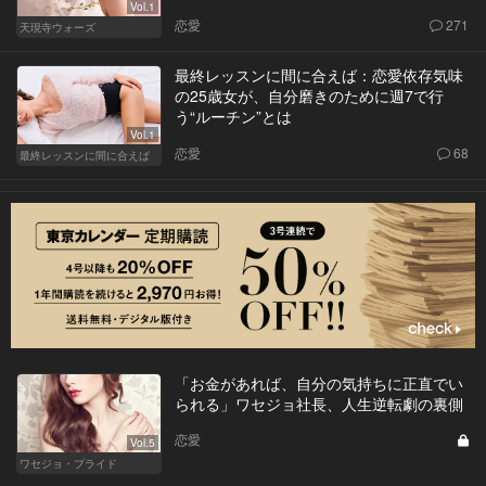
Vol.1
恋愛
271
天現寺ウォーズ
最終レッスンに間に合えば：恋愛依存気味
の25歳女が、自分磨きのために週7で行
う“ルーチン”とは
Vol.1
恋愛
68
最終レッスンに間に合えば
「お金があれば、自分の気持ちに正直でい
られる」ワセジョ社長、人生逆転劇の裏側
恋愛
Vol.5
ワセジョ・プライド