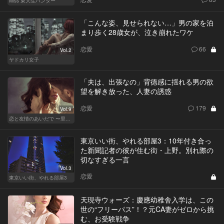
Miss 東大生ハンター
「こんな姿、見せられない…」男の家を泊
まり歩く28歳女が、泣き崩れたワケ
恋愛
66
Vol.2
ヤドカリ女子
「夫は、出張なの」背徳感に揺れる男の欲
望を解き放った、人妻の誘惑
恋愛
179
Vol.9
恋と友情のあいだで 〜里奈 Ver.〜
東京いい街、やれる部屋3：10年付き合っ
た新聞記者の彼が住む街・上野。別れ際の
切なすぎる一言
Vol.3
恋愛
東京いい街、やれる部屋3
天現寺ウォーズ：慶應幼稚舎入学は、この
世の“フリーパス”！？元CA妻がゼロから挑
む、お受験戦争