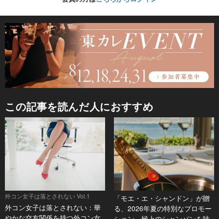
この記事を読んだ人におすすめ
外コン女子は落とされない Vol.1
「モエ・エ・シャンドン」が贈
外コン女子は落とされない：華
る、2026年夏の特別なプロモー
やかな交友関係を持つ外コン女
ション。極上のシャンパンを味