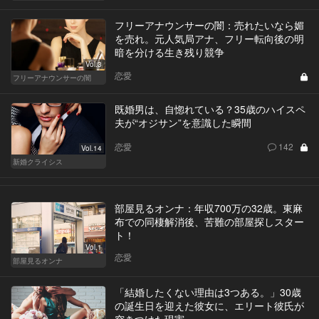
フリーアナウンサーの闇：売れたいなら媚
を売れ。元人気局アナ、フリー転向後の明
暗を分ける生き残り競争
Vol.3
恋愛
フリーアナウンサーの闇
既婚男は、自惚れている？35歳のハイスペ
夫が“オジサン”を意識した瞬間
恋愛
142
Vol.14
新婚クライシス
部屋見るオンナ：年収700万の32歳。東麻
布での同棲解消後、苦難の部屋探しスター
ト！
Vol.1
恋愛
部屋見るオンナ
「結婚したくない理由は3つある。」30歳
の誕生日を迎えた彼女に、エリート彼氏が