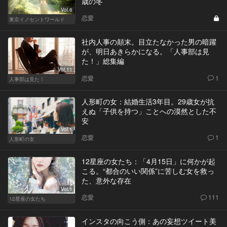
歳の冬
Vol.6
恋愛
東京イノセントワールド
社内人事の顛末。目立たなかった男の暗躍
が、明日あきらかになる。「人事部は見
た！」総集編
Vol.11
恋愛
1
人事部は見た！
人形町の女：結婚生活3年目。29歳女が抗
えぬ「子供を持つ」ことへの漠然とした不
安
Vol.1
恋愛
1
人形町の女
12星座の女たち：「4月15日」に何かが起
こる。“都合のいい関係”に苦しむ女を救っ
た、意外な存在
Vol.1
恋愛
111
12星座の女たち
インスタの向こう側：あの妄想ツイート美