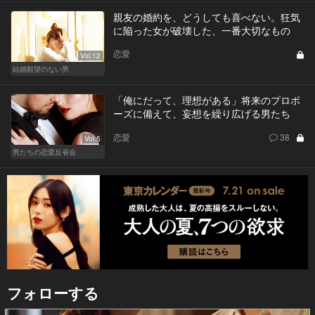
親友の婚約を、どうしても喜べない。狂気
に陥った女が破壊した、一番大切なもの
恋愛
Vol.12
結婚願望のない男
「俺にだって、理想がある」将来のプロポ
ーズに備えて、妄想を繰り広げる男たち
恋愛
38
Vol.5
男たちの恋愛反省会
フォローする