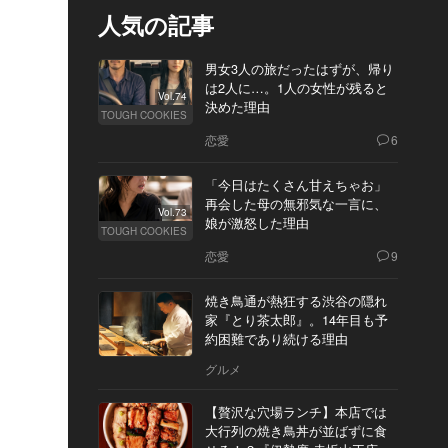
人気の記事
男女3人の旅だったはずが、帰り
は2人に…。1人の女性が残ると
Vol.74
決めた理由
TOUGH COOKIES
恋愛
6
「今日はたくさん甘えちゃお」
再会した母の無邪気な一言に、
Vol.73
娘が激怒した理由
TOUGH COOKIES
恋愛
9
焼き鳥通が熱狂する渋谷の隠れ
家『とり茶太郎』。14年目も予
約困難であり続ける理由
グルメ
【贅沢な穴場ランチ】本店では
大行列の焼き鳥丼が並ばずに食