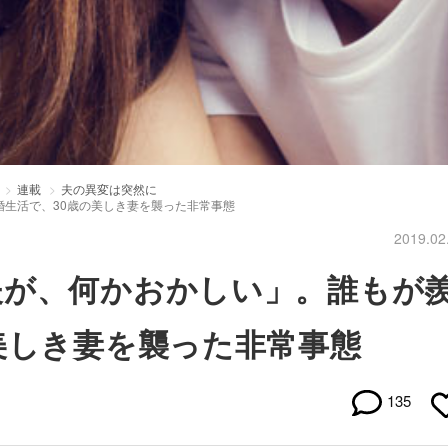
連載
夫の異変は突然に
生活で、30歳の美しき妻を襲った非常事態
2019.02
夫が、何かおかしい」。誰もが
美しき妻を襲った非常事態
135