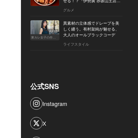
せる！？『伊勢廣 赤坂山王店』
へ
グルメ
異素材の立体感でドレープを美
しく纏う。有村架純が魅せる、
Vol.53
大人のオールブラックコーデ
東カレ女子の作り方
ライフスタイル
公式SNS
Instagram
X