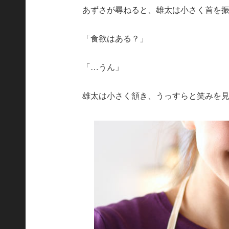
あずさが尋ねると、雄太は小さく首を
「食欲はある？」
「…うん」
雄太は小さく頷き、うっすらと笑みを