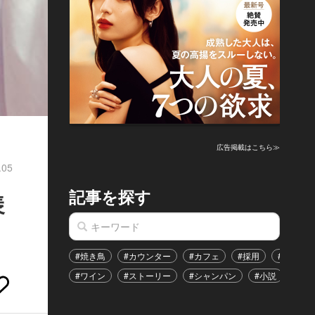
広告掲載はこちら≫
.05
記事を探す
羨
#焼き鳥
#カウンター
#カフェ
#採用
#恋愛
#ワイン
#ストーリー
#シャンパン
#小説
#イ