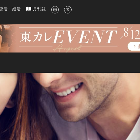
新のグルメ、洗練されたライフスタイル情報
恋活・婚活
月刊誌