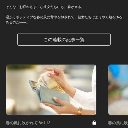
そんな「お疲れさま」な彼女たちにも、春が来る。
温かくポジティブな春の風に背中を押されて、彼女たちはようやく頬をゆる
めるのだ――。
この連載の記事一覧
春の風に吹かれて Vol.13
春の風に吹か