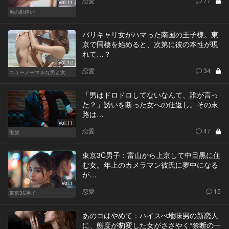
恋愛
77
Vol.11
男の勘違い
バリキャリ女がハマった南国の王子様。東
京で同棲を始めると、次第に彼の本性が現
れて…？
Vol.12
恋愛
34
ニューノーマルな男と女
「男はドロドロしてないなんて、誰が言っ
た？」誘いを断った女への仕返し。その末
路は…
Vol.11
恋愛
47
復讐
東京3C男子：富山から上京して中目黒に住
む女。年上のカメラマン彼氏に夢中になる
が…
Vol.1
恋愛
15
東京3C男子
あのコはやめて：ハイスぺ地味男の新恋人
に、態度が豹変した女がささやく“禁断の一