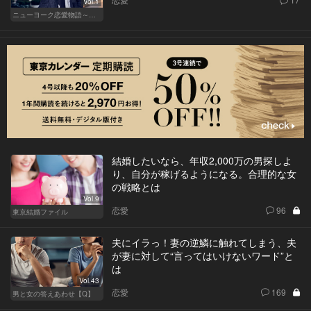
Vol.1
ニューヨーク恋愛物語～商社マン遥斗の場合～
結婚したいなら、年収2,000万の男探しよ
り、自分が稼げるようになる。合理的な女
の戦略とは
Vol.9
恋愛
96
東京結婚ファイル
夫にイラっ！妻の逆鱗に触れてしまう、夫
が妻に対して“言ってはいけないワード”と
は
Vol.43
恋愛
169
男と女の答えあわせ【Q】