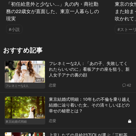
「初任給意外と少ない…」丸の内・商社勤
東京の女
務の22歳女が直面した、東京一人暮らしの
また始ま
現実
吹かれて
#小説
#ストー
おすすめ記事
フレネミーな2人：「あの子、失敗してく
れたらいいのに」看板アナの座を狙う、新
人女子アナの裏の顔
Vol.1
恋愛
42
フレネミーな2人
東京結婚式明細：10年もの不倫を乗り越え
結婚に辿り着いた女。その清々しいほどの
幸せの秘密とは？
Vol.6
恋愛
東京結婚式明細
上京したての月給23万OLが選ぶ「三軒茶