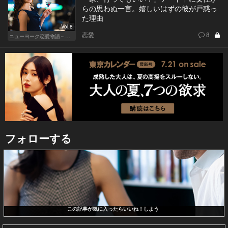
らの思わぬ一言。嬉しいはずの彼が戸惑っ
た理由
Vol.8
恋愛
8
ニューヨーク恋愛物語～商社マン遥斗の場合～
フォローする
この記事が気に入ったらいいね！しよう