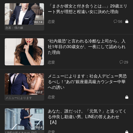
「まさか彼女と付き合うとは…」29歳エリ
ート男が理想と程遠い女に決めた理由
恋愛
56
Vol.14
急募：僕の嫁
“社内最恐”と言われる冷酷な上司から、入
社1年目の30歳女が、一夜にして認められ
た理由
恋愛
29
メニューによります：社会人デビュー男恐
るべし！“あの”銀座最高級カウンター中華
への誘い
Vol.2
恋愛
メニューによります
あなた、誰だっけ。「元気？」と送ってく
る仲良し勘違い男。LINEの答えあわせ
【A】
Vol.4
恋愛
LINEの答えあわせ【A】