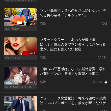
花より高級車：育ちの良さは隠せない。持
てる男の余裕「ポルシェ911」
恋愛
2
Vol.1
花より高級車
ブラックタワー：「あの人が最上階
に…？」憧れのタワマン暮らしに浮かれる
妻が、誰にも言えない秘密
Vol.1
恋愛
111
ブラックタワー
「妻への罪悪感は、ない」婚外恋愛に溺れ
た商社マンの、身勝手な欲望と小細工
恋愛
275
Vol.9
恋と友情のあいだで～廉 Ver.～
ニューヨーク恋愛物語：将来有望な28歳商
社マンのプロポーズを、彼女が断ったワケ
恋愛
17