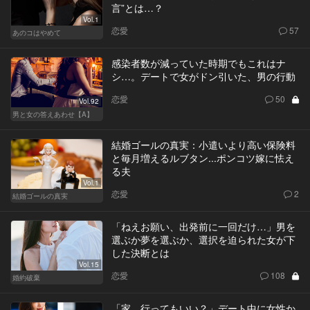
言”とは…？
Vol.1
恋愛
57
あのコはやめて
感染者数が減っていた時期でもこれはナ
シ…。デートで女がドン引いた、男の行動
恋愛
50
Vol.92
男と女の答えあわせ【A】
結婚ゴールの真実：小遣いより高い保険料
と毎月増えるルブタン...ポンコツ嫁に怯え
る夫
Vol.1
恋愛
2
結婚ゴールの真実
「ねえお願い、出発前に一回だけ…」男を
選ぶか夢を選ぶか、選択を迫られた女が下
した決断とは
Vol.15
恋愛
108
婚約破棄
「家、行ってもいい？」デート中に女性か