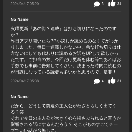
2024/04/17 05:20
3
34
No Name
火曜更新『あの街？連載』は打ち切りになったのです
か？
昨日アプリ開いたらPR小説しか読めるのなくてがっか
りしました。毎日一連載しかない中、急な打ち切りは仕
方ないにしても代わりに読めるお話をUPして欲しかっ
たです。ご担当の方、今回だけ更新を休む等であればお
手数でも事前に告知してくさい。決まった時間に読むの
が日課になっている読者も多いかと思うので、是非！
2024/04/17 05:38
4
31
No Name
だから、どうして前週の主人公がわざとらしく出てく
る？笑
それで今日の主人公が大きく心を揺さぶられると言うか
影響される話にするんだろう？ そこがものすごくチー
プでいい話が台無しに。