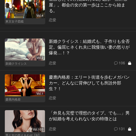
屋」。都会の女の第一歩はここから始ま
る。
Vol.4
恋愛
東京女子図鑑
新婚クライシス：結婚式も、子作りも全否
定。偏屈ヒネくれ夫に我慢強い妻の怒りが
爆発…！？
Vol.2
恋愛
106
新婚クライシス
慶應内格差：エリート街道を歩むメガバン
カー、どんなに背伸びしても所詮外部
生？！
Vol.1
恋愛
慶應内格差
「外見も完璧で理想のタイプ。でも…」男
が結婚を考えられない女の特徴とは
恋愛
131
Vol.103
男と女の答えあわせ【A】