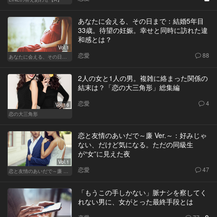
あなたに会える、その日まで：結婚5年目
33歳。待望の妊娠。幸せと同時に訪れた違
和感とは？
Vol.1
恋愛
88
あなたに会える、その日まで
2人の女と1人の男。複雑に絡まった関係の
結末は？「恋の大三角形」総集編
恋愛
4
Vol.16
恋の大三角形
恋と友情のあいだで～廉 Ver.～：好みじゃ
ない、だけど気になる。ただの同級生
が“女”に見えた夜
Vol.1
恋愛
47
恋と友情のあいだで～廉 Ver.～
「もうこの手しかない」脈ナシを察してく
れない男に、女がとった最終手段とは