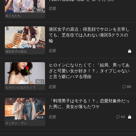
恋愛
Vol.1
女ともだち
港区女子の原点：得意顔でサロンを主宰し
ても、芝在住では入れない港区Sクラスの
輪
Vol.3
恋愛
港区女子の原点
ヒロインになりたくて：「結局、男ってあ
ざと可愛い女が好き！？」タイプじゃない
と言う癖にハマる理由
Vol.1
恋愛
88
ヒロインになりたくて
「料理男子はモテる！？」恋愛対象外だっ
た男に、美女が落ちたワケ
恋愛
44
Vol.8
キッチン・マン