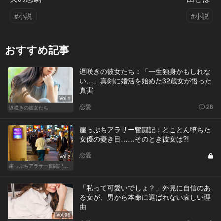
#小説
#小説
おすすめ記事
遅咲きの彼女たち：「一生独身かもしれな
い…」真剣に婚活を始めた32歳女が悟った
真実
Vol.1
恋愛
28
遅咲きの彼女たち
崖っぷちアラサー奮闘記：とことん堕ちた
女優の憂き目……そのとき彼女は?!
恋愛
Vol.2
崖っぷちアラサー奮闘記 written by 内埜さくら
「私って可愛いでしょ？」外見に自信のあ
る女が、男から本命に選ばれない哀しい理
由
Vol.96