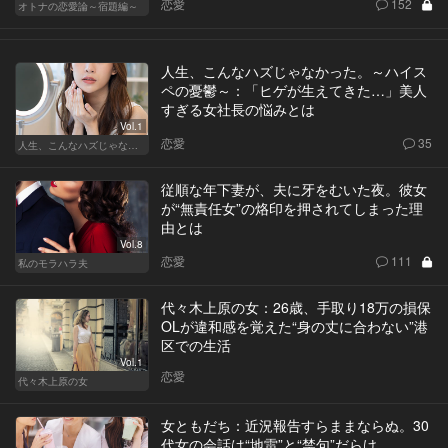
恋愛
152
オトナの恋愛論～宿題編～
人生、こんなハズじゃなかった。～ハイス
ペの憂鬱～：「ヒゲが生えてきた…」美人
すぎる女社長の悩みとは
Vol.1
恋愛
35
人生、こんなハズじゃなかった。～ハイスペの憂鬱～
従順な年下妻が、夫に牙をむいた夜。彼女
が“無責任女”の烙印を押されてしまった理
由とは
Vol.8
恋愛
111
私のモラハラ夫
代々木上原の女：26歳、手取り18万の損保
OLが違和感を覚えた“身の丈に合わない”港
区での生活
Vol.1
恋愛
代々木上原の女
女ともだち：近況報告すらままならぬ。30
代女の会話は“地雷”と“禁句”だらけ