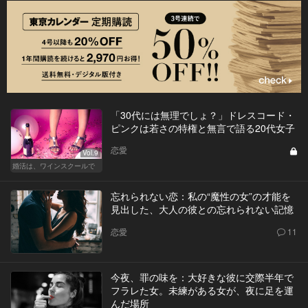
「30代には無理でしょ？」ドレスコード・
ピンクは若さの特権と無言で語る20代女子
恋愛
Vol.9
婚活は、ワインスクールで
忘れられない恋：私の“魔性の女”の才能を
見出した、大人の彼との忘れられない記憶
恋愛
11
今夜、罪の味を：大好きな彼に交際半年で
フラレた女。未練がある女が、夜に足を運
んだ場所