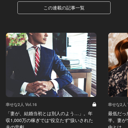
この連載の記事一覧
幸せな2人 Vol.16
幸せな2人 V
「妻が、結婚当初とは別人のよう…」。年
最低だっ
収1,000万の稼ぎでは“役立たず”扱いされた
半。妻が
夫の悲劇
由とは