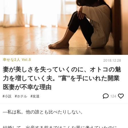
幸せな2人 Vol.5
2018.12.28
妻が美しさを失っていくのに、オトコの魅
力を増していく夫。"富"を手にいれた開業
医妻が不幸な理由
#小説
#ホテル
#友達
124
―私は私。他の誰とも比べたりしない。
結婚して、出産する前まではこんな風に考えていたのに。