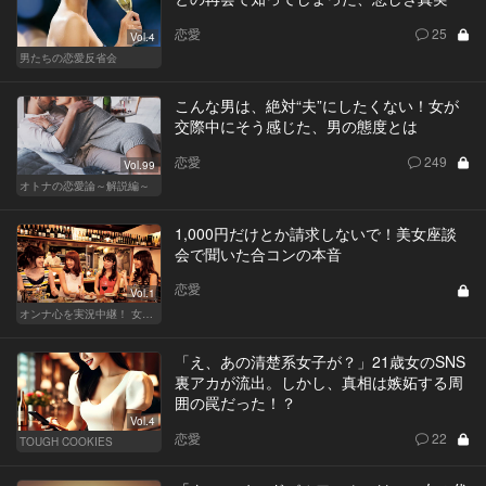
恋愛
25
Vol.4
男たちの恋愛反省会
こんな男は、絶対“夫”にしたくない！女が
交際中にそう感じた、男の態度とは
恋愛
249
Vol.99
オトナの恋愛論～解説編～
1,000円だけとか請求しないで！美女座談
会で聞いた合コンの本音
恋愛
Vol.1
オンナ心を実況中継！ 女性が嬉しい合コンの法則 & 使える合コン酒場
「え、あの清楚系女子が？」21歳女のSNS
裏アカが流出。しかし、真相は嫉妬する周
囲の罠だった！？
Vol.4
恋愛
22
TOUGH COOKIES