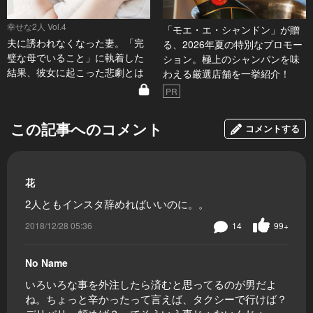
幸せな2人 Vol.4
「モエ・エ・シャンドン」が贈
夫に誘われなくなった妻。「完
る、2026年夏の特別なプロモー
璧な母でいること」に執着した
ション。極上のシャンパンを味
結果、彼女に起こった悲劇とは
わえる厳選店舗を一挙紹介！
PR
この記事へのコメント
コメントする
花
2人ともインスタ辞めればいいのに。。
2018/12/28 05:36
14
99+
No Name
いろいろな事を外注したら済むと思ってるのが男だよ
ね。ちょっと辛かったって言えば、タクシーで行けば？