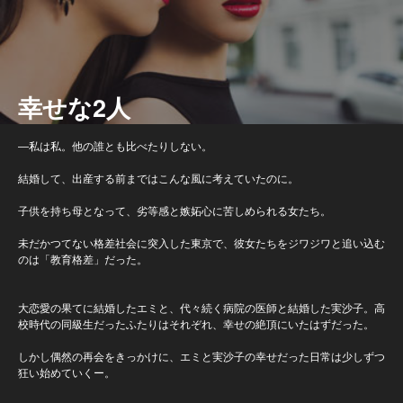
幸せな2人
―私は私。他の誰とも比べたりしない。
結婚して、出産する前まではこんな風に考えていたのに。
子供を持ち母となって、劣等感と嫉妬心に苦しめられる女たち。
未だかつてない格差社会に突入した東京で、彼女たちをジワジワと追い込む
のは「教育格差」だった。
大恋愛の果てに結婚したエミと、代々続く病院の医師と結婚した実沙子。高
校時代の同級生だったふたりはそれぞれ、幸せの絶頂にいたはずだった。
しかし偶然の再会をきっかけに、エミと実沙子の幸せだった日常は少しずつ
狂い始めていくー。