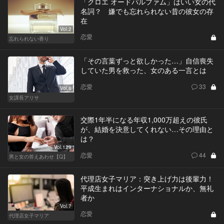
「クロエ オードパルファム」はいい女の代
名詞？ 嫌でも忘れられない昔の彼女の存
在
Vol.2
恋愛
忘れられない香り
「その言葉ずっと欲しかった…」自信喪失
していた男を救った、女のある一言とは
恋愛
33
Vol.6
女課長アリサ
交際1年半になる年収1,000万超えの彼氏
が、結婚を決意してくれない…その理由と
は？
Vol.129
恋愛
44
男と女の答えあわせ【Q】
代理店女子マリア：突き上げ力は後輩力！
平成生まれはインターナショナルか、無礼
者か
Vol.7
恋愛
代理店女子マリア