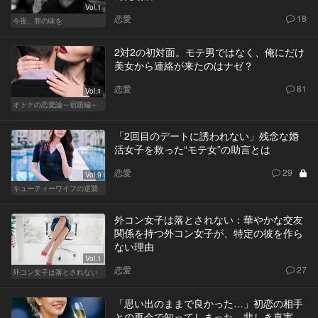
Vol.1
恋愛
18
今夜、罪の味を
2対2の初対面。モテ男ではなく、俺にだけ
美女から連絡が来たのはナゼ？
恋愛
81
Vol.1
オトナの恋愛論～宿題編～
「2回目のデートに誘われない」残念な婚
活女子を救った“モテ女”の助言とは
恋愛
29
Vol.9
キューティーワイフの逆襲
外コン女子は落とされない：華やかな交友
関係を持つ外コン女子が、特定の彼を作ら
ない理由
Vol.1
恋愛
27
外コン女子は落とされない
「思い出のままで良かった…」初恋の相手
との再会で知ってしまった、悲しき真実