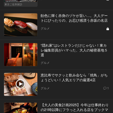
東京ご近所探訪
飴色に輝く赤身のヅケが旨い…。大人デー
トにぴったりの、お忍び感漂う赤坂の名店
グルメ
“隠れ家”はレストランだけじゃない！東カ
レ編集部員がハマった、大人の秘密基地５
選
グルメ
恵比寿でサクッと飲み会なら「焼鳥」がち
ょうどいい！人気エリアの厳選4店
グルメ
1
【大人の美食計画2025】今年は仕事終わり
の21時以降にフラっと入れる店をブックマ