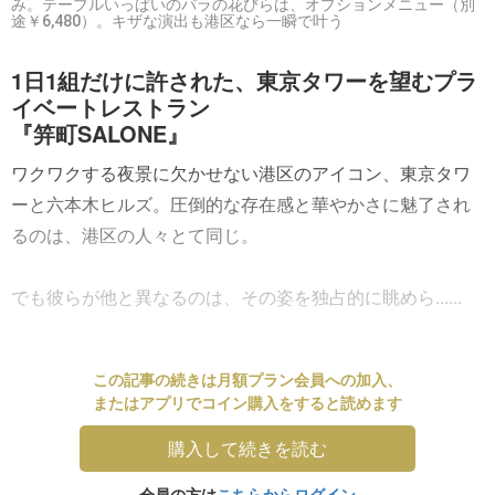
み。テーブルいっぱいのバラの花びらは、オプションメニュー（別
途￥6,480）。キザな演出も港区なら一瞬で叶う
1日1組だけに許された、東京タワーを望むプラ
イベートレストラン
『笄町SALONE』
ワクワクする夜景に欠かせない港区のアイコン、東京タワ
ーと六本木ヒルズ。圧倒的な存在感と華やかさに魅了され
るのは、港区の人々とて同じ。
でも彼らが他と異なるのは、その姿を独占的に眺めら......
この記事の続きは月額プラン会員への加入、
またはアプリでコイン購入をすると読めます
購入して続きを読む
会員の方は
こちらからログイン