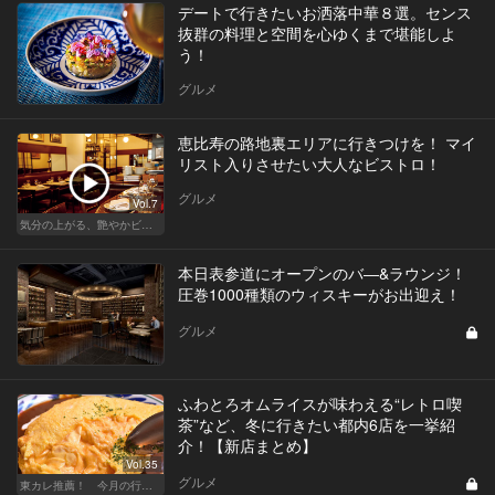
デートで行きたいお洒落中華８選。センス
抜群の料理と空間を心ゆくまで堪能しよ
う！
グルメ
恵比寿の路地裏エリアに行きつけを！ マイ
リスト入りさせたい大人なビストロ！
グルメ
Vol.7
気分の上がる、艶やかビストロ
本日表参道にオープンのバ―&ラウンジ！
圧巻1000種類のウィスキーがお出迎え！
グルメ
ふわとろオムライスが味わえる“レトロ喫
茶”など、冬に行きたい都内6店を一挙紹
介！【新店まとめ】
Vol.35
グルメ
東カレ推薦！ 今月の行くべき店