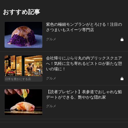
おすすめ記事
紫色の極細モンブランがとろける！注目の
さつまいもスイーツ専門店
グルメ
会社帰りにぶらり丸の内ブリックスクエア
へ！気軽に立ち寄れるビストロが新たな憩
いの場に！
Vol.2
グルメ
日常を豊かにする店
【読者プレゼント】表参道でおしゃれな鮨
デートができる、艶やかな隠れ家
グルメ