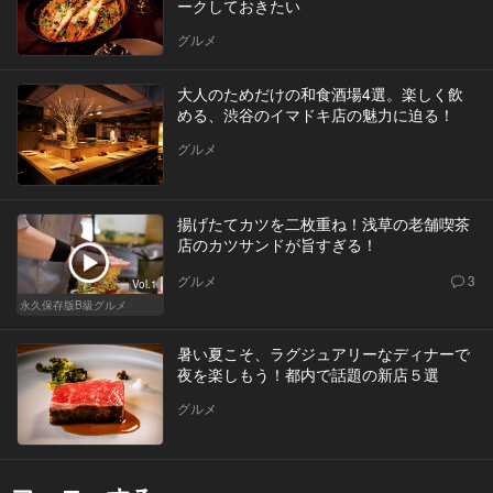
ークしておきたい
グルメ
大人のためだけの和食酒場4選。楽しく飲
める、渋谷のイマドキ店の魅力に迫る！
グルメ
揚げたてカツを二枚重ね！浅草の老舗喫茶
店のカツサンドが旨すぎる！
グルメ
3
Vol.1
永久保存版B級グルメ
暑い夏こそ、ラグジュアリーなディナーで
夜を楽しもう！都内で話題の新店５選
グルメ