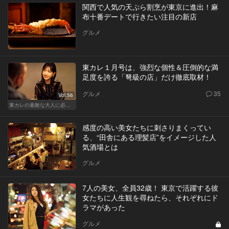
関西で人気の天ぷら割烹が東京に進出！麻
布十番デートで行きたい注目の新店
グルメ
東カレ１月号は、強烈な個性＆圧倒的な満
足度を誇る「弩級の店」だけ徹底取材！
グルメ
35
Vol.56
東カレの素敵な大人に必要なこと
感度の高い美女たちに刺さりまくってい
る、“田舎にある理髪店”をイメージした人
気酒場とは
グルメ
7人の美女、全員32歳！ 東京で活躍する彼
女たちに人生観を尋ねたら、それぞれにド
ラマがあった
グルメ