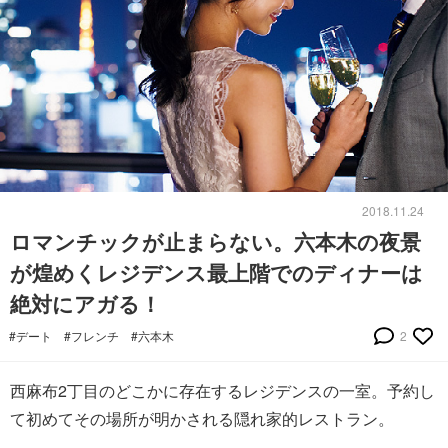
2018.11.24
ロマンチックが止まらない。六本木の夜景
が煌めくレジデンス最上階でのディナーは
絶対にアガる！
#デート
#フレンチ
#六本木
2
西麻布2丁目のどこかに存在するレジデンスの一室。予約し
て初めてその場所が明かされる隠れ家的レストラン。