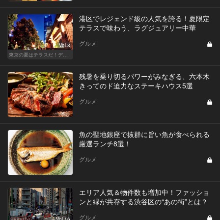
港区でレジェンド級の人気を誇る！夏限定
テラスで味わう、ラグジュアリー中華
グルメ
Vol.8
東京の夏はテラスだ！デートも女子会も盛り上がること間違いなし！
残暑を乗り切るパワーがみなぎる、六本木
きってのド迫力なステーキハウス5選
グルメ
魚の聖地銀座で抜群に旨い魚が食べられる
厳選ランチ8選！
グルメ
エリア人気＆物件数も増加中！ファッショ
ンと緑が共存する渋谷区の“あの街”とは？
グルメ
Vol.16