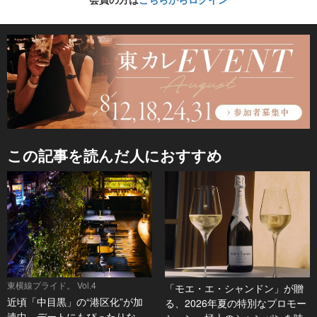
この記事を読んだ人におすすめ
東横線プライド。 Vol.4
「モエ・エ・シャンドン」が贈
近頃「中目黒」の“港区化”が加
る、2026年夏の特別なプロモー
速中。デートにもぴったりな、