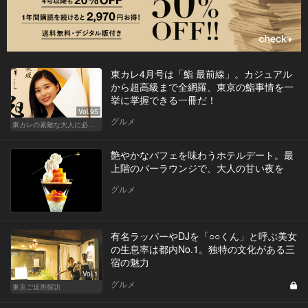
東カレ4月号は「鮨 最前線」。カジュアル
から超高級まで全網羅、東京の鮨事情を一
挙に掌握できる一冊だ！
Vol.95
グルメ
東カレの素敵な大人に必要なこと
艶やかなパフェを味わうホテルデート。最
上階のバーラウンジで、大人の甘い夜を
グルメ
有名ラッパーやDJを「○○くん」と呼ぶ美女
の生息率は都内No.1。独特の文化がある三
宿の魅力
Vol.1
グルメ
東京ご近所探訪