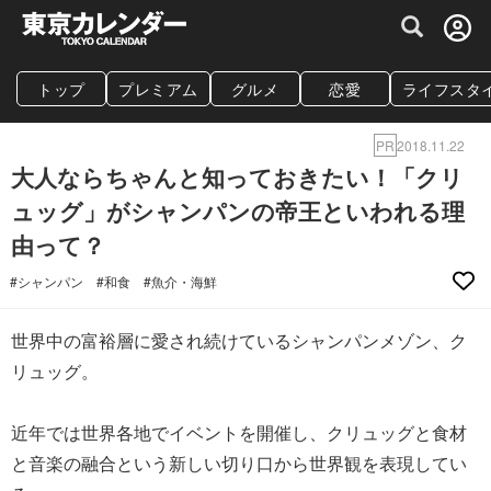
グルメ情報・プレミアムレストラン予約サイト
トップ
プレミアム
グルメ
恋愛
ライフスタ
PR
2018.11.22
大人ならちゃんと知っておきたい！「クリ
ュッグ」がシャンパンの帝王といわれる理
由って？
#シャンパン
#和食
#魚介・海鮮
世界中の富裕層に愛され続けているシャンパンメゾン、ク
リュッグ。
近年では世界各地でイベントを開催し、クリュッグと食材
と音楽の融合という新しい切り口から世界観を表現してい