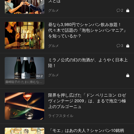
ズとは
グルメ
2
昼なら3,980円でシャンパン飲み放題！
代々木で話題の『泡包シャンパンマニア』
を知っているか？
グルメ
3
ミラノ公式の幻の泡酒が、ようやく日本上
陸！
グルメ
Vol.2
藤崎聡子の たまに飲むなら、こんな泡
限界を押し広げた「ドン ペリニヨン ロゼ
ヴィンテージ 2009」は、まるで泡立つ極
上のブルゴーニュ
ライフスタイル
「モエ」はあの夫人？シャンパン10銘柄