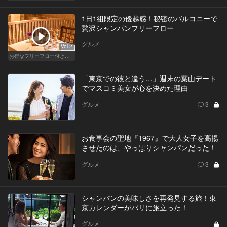
1日1組限定の優越感！秘密のバルコニーで
贅沢シャンパンフリーフロー
グルメ
Vol.2
お得なフリーフロー付きで料理が美味しいレストラン
「東京での彼と違う…」週末の葉山デート
でマスコミ美女が心を決めた理由
グルメ
3
お食事会の聖地『1967』で大人女子を高揚
させたのは、やっぱりシャンパンだった！
グルメ
3
シャンパンの美味しさを再発見する旅！東
京カレンダーがパリに旅立った！
グルメ