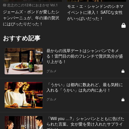
柳 忠之のこの12本におまかせ Vol.1
モエ・エ・シャンドンのシネマ
ジェームズ・ボンドが愛したシ
イベントに潜入！ SATCな女性
ャンパーニュが、年の瀬の贅沢
がいっぱいだった！
にはぴったりだった！
おすすめ記事
昼からの浅草デートはシャンパンでキメ
る！雷門目の前のフレンチで贅沢気分が盛
り上がる！
グルメ
「うかい」は都内に数あれど、最も気軽に
入れる「うかい」は丸の内にあり！
グルメ
「Will you …?」シャンパンとともに告げた
られた言葉。女が愛を受け入れたサプライ