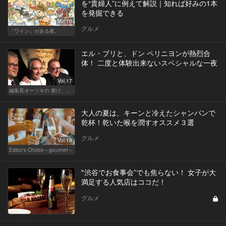
を“貴婦人”に例えて解説｜知れば好みの1本
を発掘できる
Vol.10
グルメ
「ワイン」がある夜。
エル・ブリと、ドン ペリニヨンが熱烈合
体！ 二度と体験出来ないスペシャルな一夜
Vol.17
編集長オーツキの 磨け、バカ舌！ 学べ、オトナの遊び
大人の夏は、キーンと冷えたシャンパンで
乾杯！乾いた喉を潤すオススメ３選
グルメ
Vol.18
Editor's Choice～gourmet～
‶渋谷でお食事会”でも焦らない！ 女子が大
満足する人気店はココだ！
グルメ