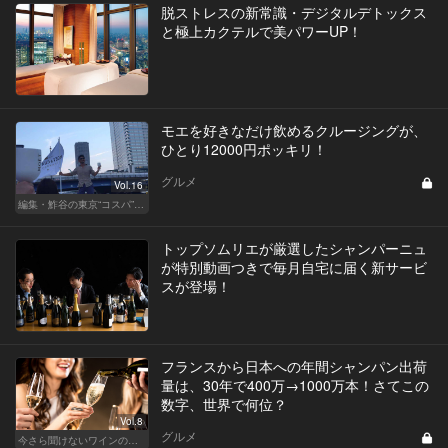
脱ストレスの新常識・デジタルデトックス
と極上カクテルで美パワーUP！
モエを好きなだけ飲めるクルージングが、
ひとり12000円ポッキリ！
グルメ
Vol.16
編集・鮓谷の東京“コスパ”カレンダー
トップソムリエが厳選したシャンパーニュ
が特別動画つきで毎月自宅に届く新サービ
スが登場！
フランスから日本への年間シャンパン出荷
量は、30年で400万→1000万本！さてこの
数字、世界で何位？
Vol.8
グルメ
今さら聞けないワインの基礎知識