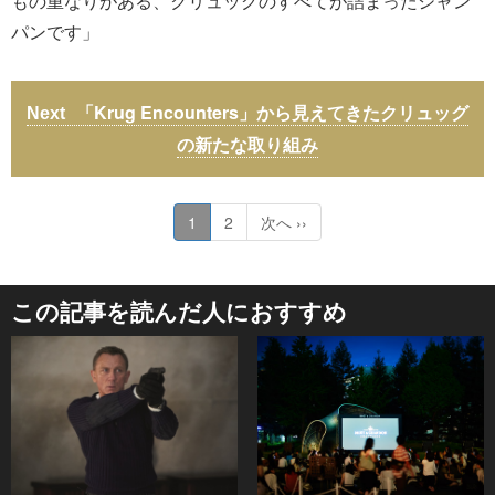
もの重なりがある、クリュッグのすべてが詰まったシャン
パンです」
「Krug Encounters」から見えてきたクリュッグ
の新たな取り組み
1
2
次へ ››
この記事を読んだ人におすすめ