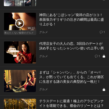
神田にある“こぼシャン”発祥の店がココ！
表面張力ギリギリの注ぎの瞬間は最高に盛
り上がる！
Vol.11
グルメ
1
教えたくない秘密のグルメ
代理店女子の大人の恋。3回目のデートが
決め手となったシャンパン使いの上手い男
グルメ
1
まずは「シャンパン」、からの「オーパ
ス」が黙っていても出てくる。これが港区
に生息する謎の美女の典型的な一晩だ！
グルメ
テラスデートに最適！極上のアラビアンナ
イトを堪能できる、都会のリゾートとは？