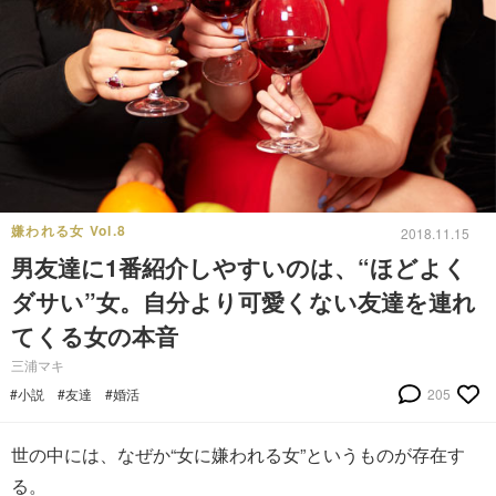
嫌われる女 Vol.8
2018.11.15
男友達に1番紹介しやすいのは、“ほどよく
ダサい”女。自分より可愛くない友達を連れ
てくる女の本音
三浦マキ
#小説
#友達
#婚活
205
世の中には、なぜか“女に嫌われる女”というものが存在す
る。