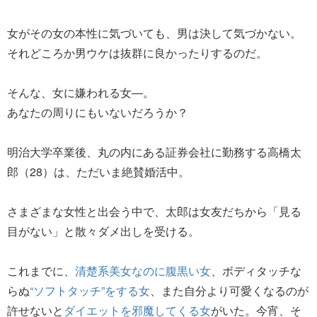
女がその女の本性に気づいても、男は決して気づかない。
それどころか男ウケは抜群に良かったりするのだ。
そんな、女に嫌われる女―。
あなたの周りにもいないだろうか？
明治大学卒業後、丸の内にある証券会社に勤務する高橋太
郎（28）は、ただいま絶賛婚活中。
さまざまな女性と出会う中で、太郎は女友だちから「見る
目がない」と散々ダメ出しを受ける。
これまでに、
清楚系美女なのに腹黒い女
、ボディタッチな
らぬ
“ソフトタッチ”をする女
、また自分より可愛くなるのが
許せないと
ダイエットを邪魔してくる女
がいた。今宵、そ