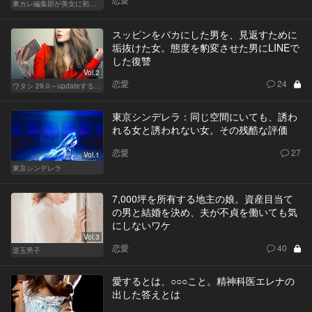
東カレ編集部が美女に初体験させてみた
スッピンをバカにした男を、見返すために
垢抜けた女。態度を豹変させた男にLINEで
した復讐
Vol.2
恋愛
24
ワタシ 29.0～updateする女～
東京シンデレラ：同じ空間にいても、誘わ
れる女と誘われない女。その残酷な評価
恋愛
27
Vol.1
東京シンデレラ
7,000坪を所有する地主の娘。資産目当て
の男と結婚を決め、夫が不貞を働いても気
にしないワケ
Vol.3
恋愛
40
逆玉男子
愛するとは、○○○こと。精神科医エレナの
出した答えとは