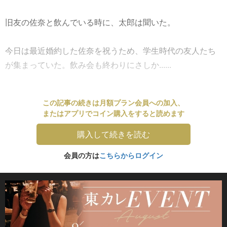
旧友の佐奈と飲んでいる時に、太郎は聞いた。
今日は最近婚約した佐奈を祝うため、学生時代の友人たち
が集まっていた。飲み会も終わりにさしか......
この記事の続きは月額プラン会員への加入、
またはアプリでコイン購入をすると読めます
購入して続きを読む
会員の方は
こちらからログイン