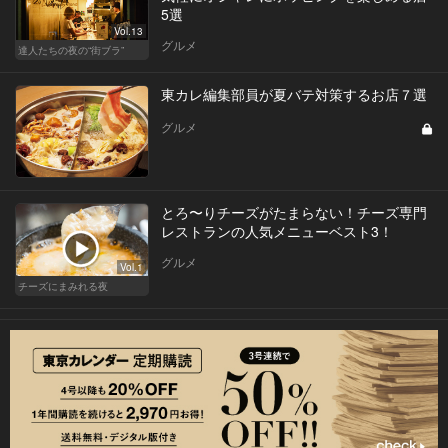
5選
Vol.13
グルメ
達人たちの夜の“街ブラ”
東カレ編集部員が夏バテ対策するお店７選
グルメ
とろ〜りチーズがたまらない！チーズ専門
レストランの人気メニューベスト3！
グルメ
Vol.1
チーズにまみれる夜