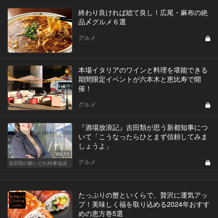
終わり良ければ総て良し！広尾・麻布の絶
品〆グルメ６選
グルメ
本場イタリアのワインと料理を堪能できる
期間限定イベントが六本木と恵比寿で開
催！
グルメ
『酒場放浪記』吉田類が思う新都知事につ
いて「こうなったらひとまず信頼してみま
しょうよ」
Vol.11
グルメ
吉田類の酔いどれ時事放談
たっぷりの蟹といくらで、贅沢に運気アッ
プ！美味しく福を取り込める2024年おすす
めの恵方巻5選