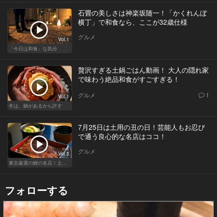
石畳の美しさは神楽坂随一！「かくれんぼ
横丁」で和食なら、ここが32歳仕様
グルメ
Vol.1
「今日は和食」な気分
贅沢すぎる土鍋ごはん動画！ 大人の隠れ家
で味わう絶品和食がすごすぎる！
グルメ
1
Vol.1
冬は、鍋があるから許す
7月25日は土用の丑の日！芸能人もお忍び
で通う良心的な名店はココ！
グルメ
Vol.3
東京厳選の鰻の名店！土用の丑の日じゃなくても行きたい
フォローする