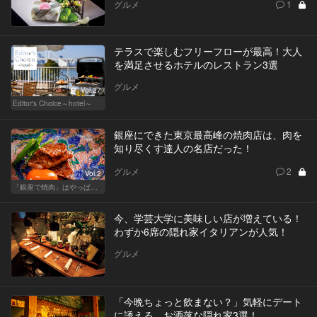
グルメ
1
テラスで楽しむフリーフローが最高！大人
を満足させるホテルのレストラン3選
グルメ
Vol.27
Editor's Choice～hotel～
銀座にできた東京最高峰の焼肉店は、肉を
知り尽くす達人の名店だった！
グルメ
2
Vol.2
「銀座で焼肉」はやっぱりテンションが上がります！
今、学芸大学に美味しい店が増えている！
わずか6席の隠れ家イタリアンが人気！
グルメ
「今晩ちょっと飲まない？」気軽にデート
に誘える、お洒落な隠れ家3選！