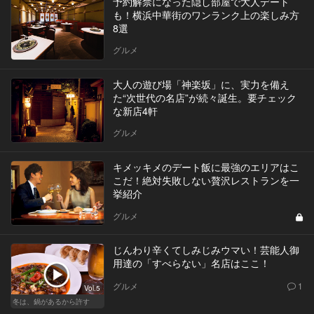
予約解禁になった隠し部屋で大人デート
も！横浜中華街のワンランク上の楽しみ方
8選
グルメ
大人の遊び場「神楽坂」に、実力を備え
た“次世代の名店”が続々誕生。要チェック
な新店4軒
グルメ
キメッキメのデート飯に最強のエリアはこ
こだ！絶対失敗しない贅沢レストランを一
挙紹介
グルメ
じんわり辛くてしみじみウマい！芸能人御
用達の「すべらない」名店はここ！
グルメ
1
Vol.5
冬は、鍋があるから許す