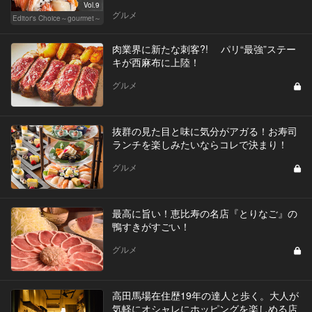
Vol.9
グルメ
Editor's Choice～gourmet～
肉業界に新たな刺客?! パリ“最強”ステー
キが西麻布に上陸！
グルメ
抜群の見た目と味に気分がアガる！お寿司
ランチを楽しみたいならコレで決まり！
グルメ
最高に旨い！恵比寿の名店『とりなご』の
鴨すきがすごい！
グルメ
高田馬場在住歴19年の達人と歩く。大人が
気軽にオシャレにホッピングを楽しめる店