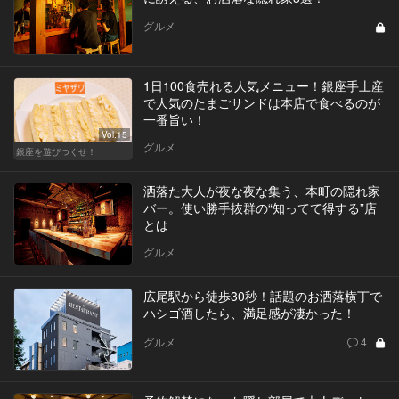
グルメ
1日100食売れる人気メニュー！銀座手土産
で人気のたまごサンドは本店で食べるのが
一番旨い！
Vol.15
グルメ
銀座を遊びつくせ！
洒落た大人が夜な夜な集う、本町の隠れ家
バー。使い勝手抜群の“知ってて得する”店
とは
グルメ
広尾駅から徒歩30秒！話題のお洒落横丁で
ハシゴ酒したら、満足感が凄かった！
グルメ
4