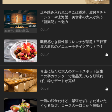
足を踏み入れればそこは香港。皮付きチャ
ーシューや上海蟹、美食家の大人が集う
『新楽記』の魅力
Vol.12
グルメ
2025年、最強の新店。
既視感なき個性派フレンチが話題！三軒茶
屋の新店のメニューをテイクアウトで！
グルメ
青山に新たな大人のデートスポット誕生！
コの字カウンターで絶品天ぷらを頬張れ
ば、粋なデートが完成！
グルメ
一流の和食だけど、緊張せずにまた通いた
くなる新店。コースの一口目から感動！