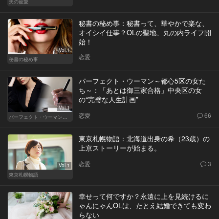
夫の寵愛
秘書の秘め事：秘書って、華やかで楽な、
オイシイ仕事？OLの聖地、丸の内ライフ開
始！
Vol.1
恋愛
秘書の秘め事
パーフェクト・ウーマン～都心5区の女た
ち～：「あとは御三家合格」中央区の女
の“完璧な人生計画”
Vol.1
恋愛
66
パーフェクト・ウーマン～都心5区の女たち～
東京札幌物語：北海道出身の希（23歳）の
上京ストーリーが始まる。
恋愛
3
Vol.1
東京札幌物語
幸せって何ですか？永遠に上を見続けるに
ゃんにゃんOLは、たとえ結婚できても変わ
らない