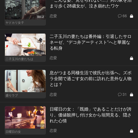
まり歩く28歳女が、泣き崩れたワケ
恋愛
66
Vol.2
ヤドカリ女子
二子玉川の妻たちは番外編：引退したサロ
ネーゼ、“デコ弁アーティスト”へと華麗な
る転身
Vol.19
恋愛
二子玉川の妻たちは
息がつまる同棲生活で彼氏が出張へ。ズボ
ラ全開で過ごす女の前に訪れた意外な人物
とは？
Vol.10
恋愛
31
盛りラブ
日曜日の女：「既婚」であることだけが誇
り。価値観押し付け女から垣間見る、隠さ
れた心情
Vol.2
恋愛
日曜日の女