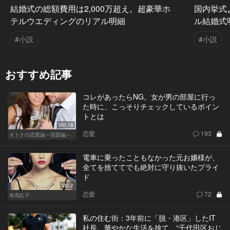
結婚式の総額費用は2,000万超え。超豪華ホ
国内挙式
テルウエディングのリアル明細
ル結婚式
#小説
#小説
おすすめ記事
コレがあったらNG。女が男の部屋に行っ
た時に、こっそりチェックしているポイン
トとは
Vol.18
恋愛
193
オトナの恋愛論～宿題編～
電車に乗ったこともなかった元お嬢様が、
全てを捨ててでも絶対に守り抜いたプライ
ド
Vol.2
恋愛
72
有馬紅子
私の住む街：3年前に「脱・港区」したIT
社長。華やかな生活を捨て、“千代田区おじ