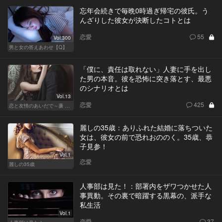
忘年会続きで毎晩0時過ぎ帰宅の彼氏。う
んざりした彼女が決断したコトとは
恋愛
55
Vol.300
男と女の答えあわせ【Q】
「僕に、責任は取れない」人妻に手を出し
た男の本音。彼を恐怖に突き落とす、最悪
のシナリオとは
Vol.13
恋愛
425
恋と友情のあいだで～廉 Ver.～
麗しの35歳：ありふれた結婚に落ちついた
女は、彼女の前で恐れおののく。35歳、恭
子見参！
Vol.1
恋愛
麗しの35歳
人事部は見た！：部署内をザワつかせた人
事異動。その裏で暗躍する黒幕の、派手な
私生活
Vol.1
恋愛
37