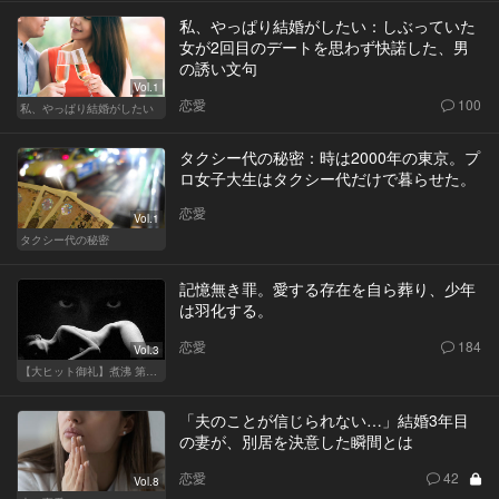
私、やっぱり結婚がしたい：しぶっていた
女が2回目のデートを思わず快諾した、男
の誘い文句
Vol.1
恋愛
100
私、やっぱり結婚がしたい
タクシー代の秘密：時は2000年の東京。プ
ロ女子大生はタクシー代だけで暮らせた。
恋愛
Vol.1
タクシー代の秘密
記憶無き罪。愛する存在を自ら葬り、少年
は羽化する。
恋愛
184
Vol.3
【大ヒット御礼】煮沸 第二章
「夫のことが信じられない…」結婚3年目
の妻が、別居を決意した瞬間とは
恋愛
42
Vol.8