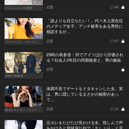
Vol.15
恋愛
84
にゃんにゃんOL物語
「誰よりも目立ちたい！」代々木上原在住
のメディア女子。アンチ被害をある男性に
相談するが…
Vol.2
恋愛
67
パーフェクト・ウーマン～都心5区の女たち～
25時の表参道：何でアイツばかり評価され
る？社会人3年目の同期格差と、男の嫉妬
恋愛
Vol.9
25時の表参道
体調不良でデートをドタキャンした女。実
は、男に隠しているまさかの秘密があっ
て…
Vol.16
恋愛
24
東京レストラン・ストーリー
元カレをたびたび見かける女。怪しんで声
をかけると意味深な顔で「久しぶり」と言