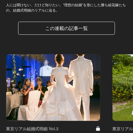
人には聞けない、だけど知りたい。“理想の結婚”を形にした勝ち組花嫁たち
の、結婚式明細のリアルに迫る。
この連載の記事一覧
東京リアル結婚式明細 Vol.3
東京リアル結