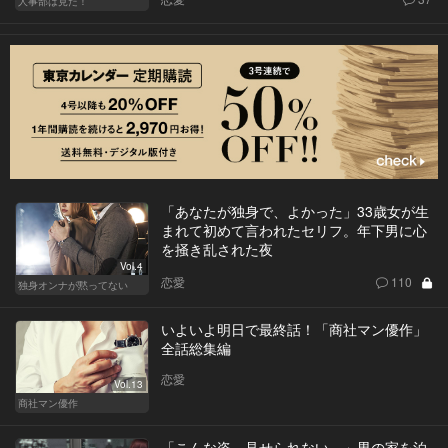
人事部は見た！
「あなたが独身で、よかった」33歳女が生
まれて初めて言われたセリフ。年下男に心
を掻き乱された夜
Vol.4
恋愛
110
独身オンナが黙ってない
いよいよ明日で最終話！「商社マン優作」
全話総集編
恋愛
Vol.13
商社マン優作
「こんな姿、見せられない…」男の家を泊