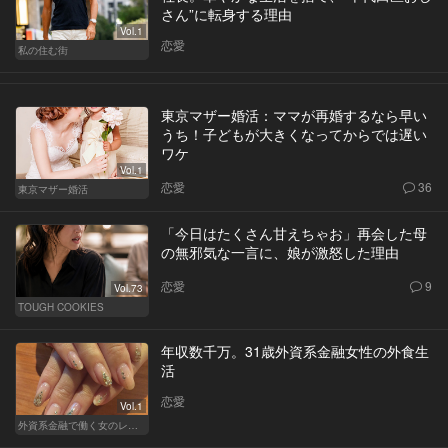
さん”に転身する理由
Vol.1
恋愛
私の住む街
東京マザー婚活：ママが再婚するなら早い
うち！子どもが大きくなってからでは遅い
ワケ
Vol.1
恋愛
36
東京マザー婚活
「今日はたくさん甘えちゃお」再会した母
の無邪気な一言に、娘が激怒した理由
恋愛
9
Vol.73
TOUGH COOKIES
年収数千万。31歳外資系金融女性の外食生
活
恋愛
Vol.1
外資系金融で働く女のレストラン事情