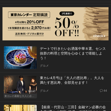
デートで行きたいお洒落中華８選。センス
抜群の料理と空間を心ゆくまで堪能しよ
う！
グルメ
東カレ4月号は「大人の恵比寿」。大人を
満たす恵比寿、全部見せます！
グルメ
44
Vol.47
東カレの素敵な大人に必要なこと
【銀座・代官山・三田】金融マン必勝の会