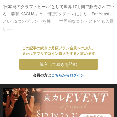
“日本発のクラフトビール”として世界17カ国で販売されてい
る「馨和 KAGUA」と、“東京”をテーマにした「Far Yeast」
という2つのブランドを擁し、世界的なコンテストでも入賞
し......
この記事の続きは月額プラン会員への加入、
またはアプリでコイン購入をすると読めます
購入して続きを読む
会員の方は
こちらからログイン