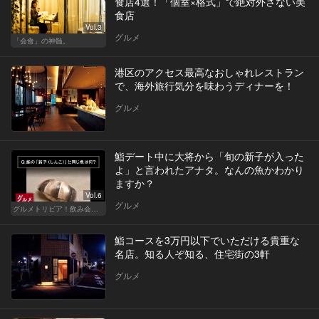
食店4選！「個室×格式」で絶対外さない美
食店
Vol.3
グルメ
「会食」の神髄。
港区のアクセス最高なおしゃれレストラン
で、海外旅行気分を味わうディナーを！
グルメ
鮨デート中に大将から「旬の新子が入った
よ」と言われたアナタ。なんの魚かわかり
ますか？
Vol.6
グルメ
グルメトリビア！飲み会やデートで会話のネタになるQ＆A
鮨コースを3万円以下でいただける貴重な
名店。知る人ぞ知る、住宅街の3軒
グルメ