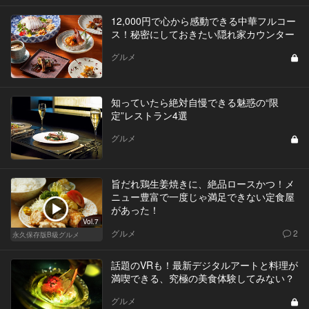
12,000円で心から感動できる中華フルコー
ス！秘密にしておきたい隠れ家カウンター
グルメ
知っていたら絶対自慢できる魅惑の“限
定”レストラン4選
グルメ
旨だれ鶏生姜焼きに、絶品ロースかつ！メ
ニュー豊富で一度じゃ満足できない定食屋
があった！
Vol.7
グルメ
2
永久保存版B級グルメ
話題のVRも！最新デジタルアートと料理が
満喫できる、究極の美食体験してみない？
グルメ