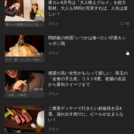
東カレ6月号は「大人映えグルメ」を総力
取材。大人もSNSが充実すれば、人生は楽
しい！
Vol.61
グルメ
18
東カレの素敵な大人に必要なこと
悶絶級の肉質! いつかは食べたい仔鹿＆シ
ャポン鶏
グルメ
Vol.2
フグ、蟹、スッポン! 貴方の知らない“超”高級食材の世界
感度の高い女性がもらって嬉しい、珠玉の
「会食の手土産」リスト9選。老舗の名品
から最旬スイーツまで
Vol.10
グルメ
「会食」の極意。
ご褒美ディナーで行きたい鉄板焼き店4
選。溢れ出す肉汁に、ビールが止まらな
い！
グルメ