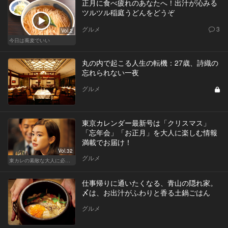
正月に食べ疲れのあなたへ！出汁が沁みる
ツルツル稲庭うどんをどうぞ
グルメ
3
Vol.2
今日は蕎麦でいい
丸の内で起こる人生の転機：27歳、詩織の
忘れられない一夜
グルメ
東京カレンダー最新号は「クリスマス」
「忘年会」「お正月」を大人に楽しむ情報
満載でお届け！
Vol.32
グルメ
東カレの素敵な大人に必要なこと
仕事帰りに通いたくなる、青山の隠れ家。
〆は、お出汁がふわりと香る土鍋ごはん
グルメ