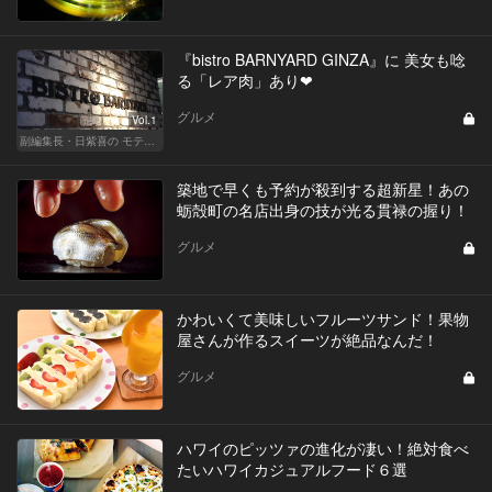
『bistro BARNYARD GINZA』に 美女も唸
る「レア肉」あり❤
グルメ
Vol.1
副編集長・日紫喜の モテる目線のレストラン選び
築地で早くも予約が殺到する超新星！あの
蛎殻町の名店出身の技が光る貫禄の握り！
グルメ
かわいくて美味しいフルーツサンド！果物
屋さんが作るスイーツが絶品なんだ！
グルメ
ハワイのピッツァの進化が凄い！絶対食べ
たいハワイカジュアルフード６選