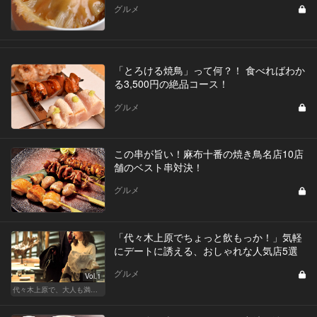
グルメ
「とろける焼鳥」って何？！ 食べればわか
る3,500円の絶品コース！
グルメ
この串が旨い！麻布十番の焼き鳥名店10店
舗のベスト串対決！
グルメ
「代々木上原でちょっと飲もっか！」気軽
にデートに誘える、おしゃれな人気店5選
グルメ
Vol.1
代々木上原で、大人も満足な“映える”デート