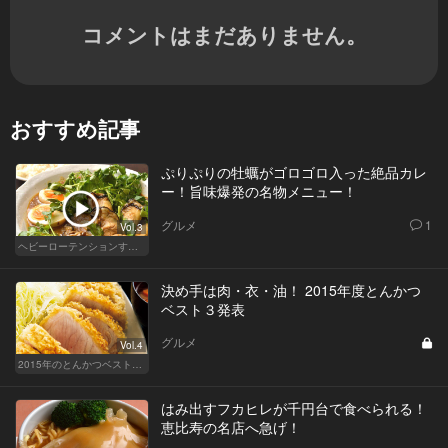
コメントはまだありません。
おすすめ記事
ぷりぷりの牡蠣がゴロゴロ入った絶品カレ
ー！旨味爆発の名物メニュー！
グルメ
1
Vol.3
ヘビーローテンションするカレー
決め手は肉・衣・油！ 2015年度とんかつ
ベスト３発表
グルメ
Vol.4
2015年のとんかつベスト10を発表！
はみ出すフカヒレが千円台で食べられる！
恵比寿の名店へ急げ！