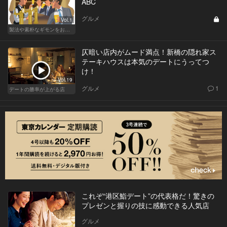
ABC
グルメ
Vol.1
製法や素朴なギモンをおさらい！ ビールの基礎知識
仄暗い店内がムード満点！新橋の隠れ家ス
テーキハウスは本気のデートにうってつ
け！
Vol.19
グルメ
1
デートの勝率が上がる店
これぞ“港区鮨デート”の代表格だ！驚きの
プレゼンと握りの技に感動できる人気店
グルメ