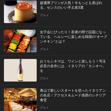
超濃厚プリンが人気！今もっとも喜ばれ
る、センスのいい手土産3選
グルメ
女子会にぴったり！若者の間で話題になっ
ている、ヘルシーに楽しめる韓国の“オーブ
ンチキン”とは？
グルメ
おうちシネマは、ワインと楽しもう！号泣
必至の名作には、イタリアの「カシオぺ」
を
グルメ
青山で新しいスタートを切ったイタリアン
の名店！アクセス＆ムード抜群のシチリア
食堂
グルメ