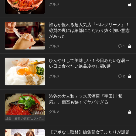
グルメ
誰もが憧れる超人気店『ペレグリーノ』！
称賛の裏には細部にこだわり抜く強い意志
があった
グルメ
1
ひんやりして美味しい！今日みたいな暑～
い日に食べたい絶品冷やし麺6選
グルメ
2
渋谷の大人和テラス居酒屋『宇田川 紫
扇』、個室も狭くてヤバすぎる
グルメ
Vol.17
編集・鮓谷の東京“コスパ”カレンダー
【アポなし取材】編集部女子ふたりが話題