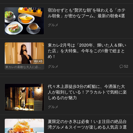
宿泊せずとも“贅沢な朝”を味わえる「ホテ
ル朝食」が密かなブーム。最新の朝食4選
グルメ
東カレ2月号は「2020年、輝いた人＆輝い
た店」を大特集。今年をこの1冊で総まと
め！
Vol.45
グルメ
52
東カレの素敵な大人に必要なこと
代々木上原徒歩3分の町鮨に、今洒落た大
人が殺到している！アラカルトで気軽に楽
しめるのが魅力
グルメ
夏限定のかき氷は必食！いま注目の絶品台
湾グルメ＆スイーツが楽しめる人気店３選