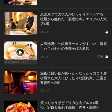
恵比寿ツウの大人がひっそりデートする、
喧騒から離れた『裏恵比寿』エリアの人気
店4選
グルメ
人気沸騰中の銀座ラーメンがすごい！徹底
したこだわりの中華そばの新店！
グルメ
5
Vol.5
大人が喜ぶラーメン
深夜に旨い鮨が食べたくなったらココ！遊
び慣れた大人にぴったりな隠れ家、三宿と
五反田の2軒
グルメ
笑っちゃうほどド迫力な肉グルメ4選！
今、SNSを賑わす肉麺・肉丼・肉寿司