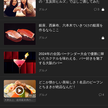
の「五反田ヒルズ」ではしご酒してみた
グルメ
3
銀座、西麻布、六本木でいきつけの鮨屋を
作るならここ
グルメ
2024年の全国バーテンダー大会で優勝に輝
いたカクテルを味わえる、バー好きを魅了
する大阪のバー
グルメ
どこか懐かしい美味しさ！名店のビーフン
とちまきが絶品なんだ！
グルメ
4
Vol.5
大衆以上、超高級未満の絶品中華