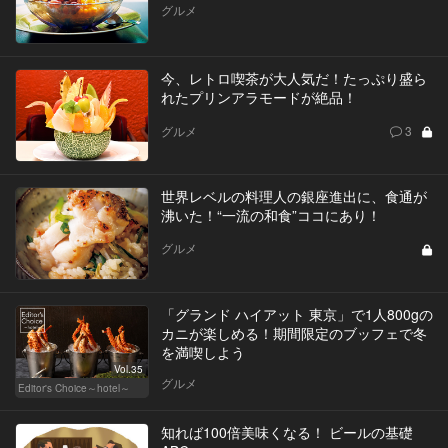
グルメ
今、レトロ喫茶が大人気だ！たっぷり盛ら
れたプリンアラモードが絶品！
グルメ
3
世界レベルの料理人の銀座進出に、食通が
沸いた！“一流の和食”ココにあり！
グルメ
「グランド ハイアット 東京」で1人800gの
カニが楽しめる！期間限定のブッフェで冬
を満喫しよう
Vol.35
グルメ
Editor's Choice～hotel～
知れば100倍美味くなる！ ビールの基礎