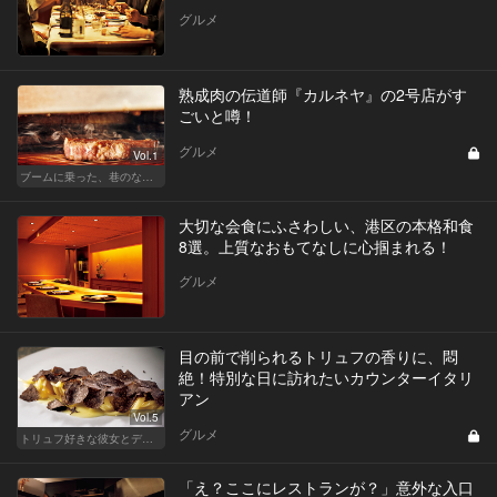
グルメ
熟成肉の伝道師『カルネヤ』の2号店がす
ごいと噂！
グルメ
Vol.1
ブームに乗った、巷のなんちゃってに喝！ 真実の熟成肉しか食べたくない！
大切な会食にふさわしい、港区の本格和食
8選。上質なおもてなしに心掴まれる！
グルメ
目の前で削られるトリュフの香りに、悶
絶！特別な日に訪れたいカウンターイタリ
アン
Vol.5
グルメ
トリュフ好きな彼女とデートにおすすめ！東京の人気店
「え？ここにレストランが？」意外な入口