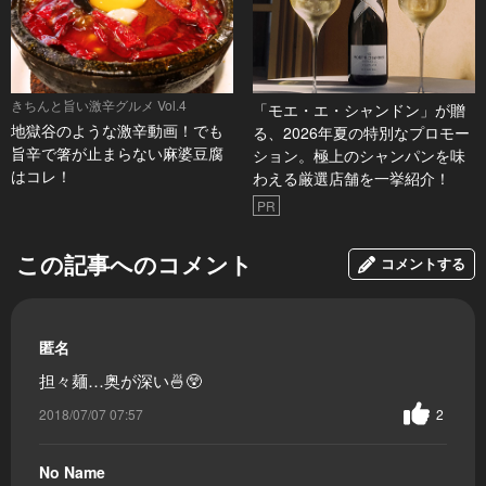
きちんと旨い激辛グルメ Vol.4
「モエ・エ・シャンドン」が贈
地獄谷のような激辛動画！でも
る、2026年夏の特別なプロモー
旨辛で箸が止まらない麻婆豆腐
ション。極上のシャンパンを味
はコレ！
わえる厳選店舗を一挙紹介！
PR
この記事へのコメント
コメントする
匿名
担々麺…奥が深い🍜😲
2018/07/07 07:57
2
No Name