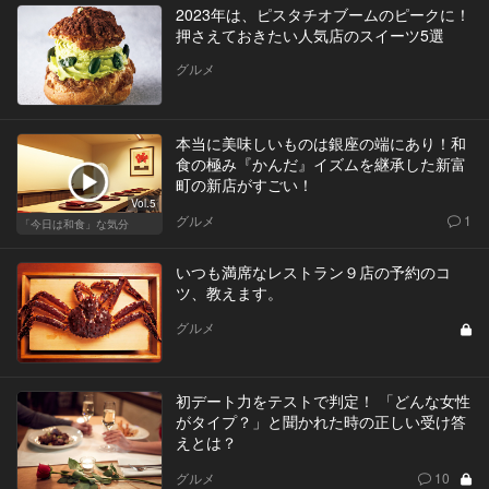
2023年は、ピスタチオブームのピークに！
押さえておきたい人気店のスイーツ5選
グルメ
本当に美味しいものは銀座の端にあり！和
食の極み『かんだ』イズムを継承した新富
町の新店がすごい！
Vol.5
グルメ
1
「今日は和食」な気分
いつも満席なレストラン９店の予約のコ
ツ、教えます。
グルメ
初デート力をテストで判定！ 「どんな女性
がタイプ？」と聞かれた時の正しい受け答
えとは？
グルメ
10