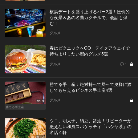
横浜デートを盛り上げるバー2選！圧倒的
な夜景＆あの名曲カクテルで、会話も弾
む！
グルメ
春はピクニックへGO！テイクアウェイで
持ちよりしたい都内グルメ5選
グルメ
1
勝てる手土産：絶対持って帰って奥様に渡
してもらえるビジネス手土産4選
グルメ
Vol.3
勝てる手土産
ウニ、明太子、納豆、醤油！リピーターが
絶えない和風スパゲッティ「ハシヤ系」の
名店４軒
Vol.4