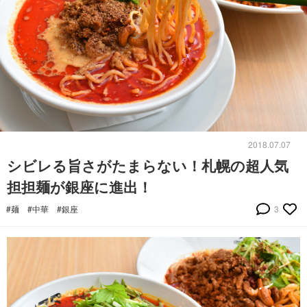
2018.07.07
シビレる旨さがたまらない！札幌の超人気
担担麺が銀座に進出！
#麺
#中華
#銀座
3