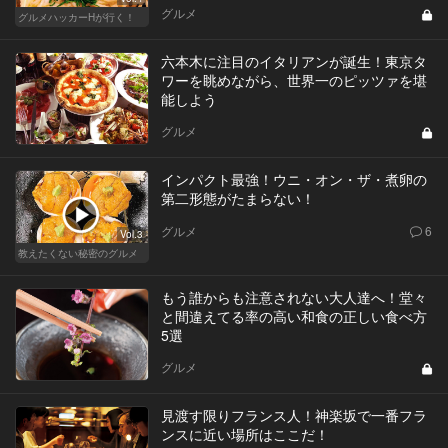
グルメ
グルメハッカーHが行く！
六本木に注目のイタリアンが誕生！東京タ
ワーを眺めながら、世界一のピッツァを堪
能しよう
グルメ
インパクト最強！ウニ・オン・ザ・煮卵の
第二形態がたまらない！
グルメ
6
Vol.3
教えたくない秘密のグルメ
もう誰からも注意されない大人達へ！堂々
と間違えてる率の高い和食の正しい食べ方
5選
グルメ
見渡す限りフランス人！神楽坂で一番フラ
ンスに近い場所はここだ！