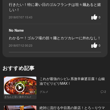
行きたい！特に暑い日のゴルフランチは坦々麺あると嬉
しい！
2018/07/07 15:43
0
No Name
わかるー！ゴルフ場の担々麺とカツカレーに外れなし！
2018/07/12 00:23
0
おすすめ記事
これが最強のシビレ系激辛麻婆豆腐！山椒
油でビリビリMAX！
グルメ
2
Vol.7
きちんと旨い激辛グルメ
絶対に流行る中目黒の新店！とろ～りウマ