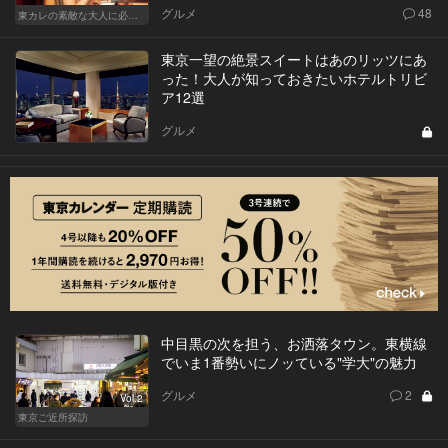
グルメ
48
東カレの素敵な大人に必要なこと
東京一望の絶景スイートはあのリッツにあ
った！大人が知っておきたいホテルトリビ
ア12選
グルメ
中目黒の次を担う、お洒落タウン。東横線
でいま1番勢いにノッている"学大"の魅力
グルメ
2
Vol.2
東京ご近所探訪