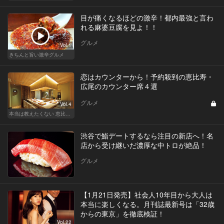
目が痛くなるほどの激辛！都内最強と言わ
れる麻婆豆腐を見よ！！
グルメ
Vol.1
きちんと旨い激辛グルメ
恋はカウンターから！予約殺到の恵比寿・
広尾のカウンター席４選
グルメ
Vol.4
本当は教えたくない 恵比寿・広尾の名店15
渋谷で鮨デートするなら注目の新店へ！名
店から受け継いだ濃厚な中トロが絶品！
グルメ
【1月21日発売】社会人10年目から大人は
本当に楽しくなる。月刊誌最新号は「32歳
からの東京」を徹底検証！
Vol.22