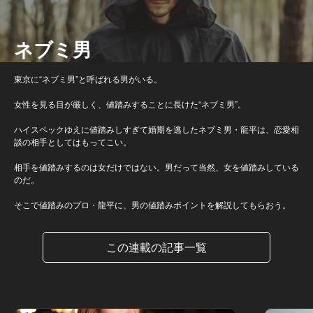
ネブミ男
東京に“ネブミ男”と呼ばれる男がいる。
女性を見る目が厳しく、値踏みすることに長けた“ネブミ男”。
ハイスペックゆえに値踏みしすぎて婚期を逃したネブミ男・龍平は、恋愛相
談の相手としてはもってこい。
相手を値踏みするのは女だけではない。男だって当然、女を値踏みしている
のだ。
そこで値踏みのプロ・龍平に、男の値踏みポイントを解説してもらおう。
この連載の記事一覧