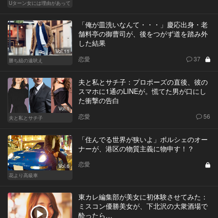
Uターン女には理由があって
「俺が皿洗いなんて・・・」慶応出身・老
舗料亭の御曹司が、後をつがず道を踏み外
した結果
Vol.11
恋愛
37
勝ち組の遠吠え
夫と私とサチ子：プロポーズの直後、彼の
スマホに1通のLINEが。慌てた男が口にし
た衝撃の告白
Vol.1
恋愛
56
夫と私とサチ子
「住んでる世界が狭いよ」ポルシェのオー
ナーが、港区の物質主義に物申す！？
恋愛
Vol.6
花より高級車
東カレ編集部が美女に初体験させてみた：
ミスコン優勝美女が、下北沢の大衆酒場で
酔ったら…