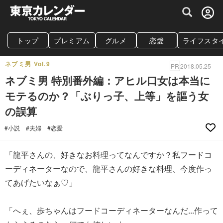
グルメ情報・プレミアムレストラン予約サイト
トップ
プレミアム
グルメ
恋愛
ライフスタ
ネブミ男 Vol.9
PR
2018.05.25
ネブミ男 特別番外編：アヒル口女は本当に
モテるのか？「ぶりっ子、上等」を謳う女
の誤算
#小説
#夫婦
#恋愛
「龍平さんの、好きなお料理ってなんですか？私フードコ
ーディネーターなので、龍平さんの好きな料理、今度作っ
てあげたいなぁ♡」
「へぇ、歩ちゃんはフードコーディネーターなんだ...作って