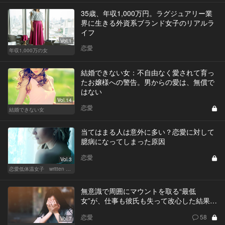
35歳、年収1,000万円。ラグジュアリー業
界に生きる外資系ブランド女子のリアルラ
イフ
Vol.1
恋愛
年収1,000万の女
結婚できない女：不自由なく愛されて育っ
たお嬢様への警告。男からの愛は、無償で
はない
Vol.14
恋愛
結婚できない女
当てはまる人は意外に多い？恋愛に対して
臆病になってしまった原因
恋愛
Vol.3
恋愛低体温女子 written by 内埜さくら
無意識で周囲にマウントを取る“最低
女”が、仕事も彼氏も失って改心した結果…
恋愛
58
Vol.7