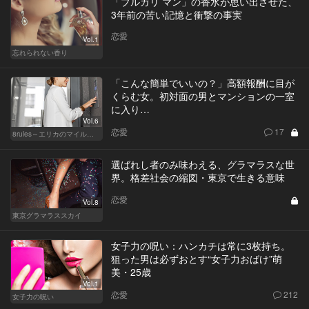
「ブルガリ マン」の香水が思い出させた、
3年前の苦い記憶と衝撃の事実
恋愛
Vol.1
忘れられない香り
「こんな簡単でいいの？」高額報酬に目が
くらむ女。初対面の男とマンションの一室
に入り…
Vol.6
恋愛
17
8rules～エリカのマイルール～
選ばれし者のみ味わえる、グラマラスな世
界。格差社会の縮図・東京で生きる意味
恋愛
Vol.8
東京グラマラススカイ
女子力の呪い：ハンカチは常に3枚持ち。
狙った男は必ずおとす“女子力おばけ”萌
美・25歳
Vol.1
恋愛
212
女子力の呪い