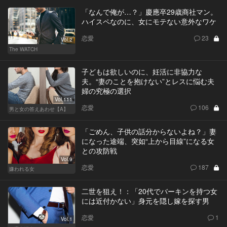
「なんで俺が…？」慶應卒29歳商社マン。
ハイスペなのに、女にモテない意外なワケ
恋愛
23
Vol.2
The WATCH
子どもは欲しいのに、妊活に非協力な
夫。“妻のことを抱けない”とレスに悩む夫
婦の究極の選択
Vol.111
恋愛
106
男と女の答えあわせ【A】
「ごめん、子供の話分からないよね？」妻
になった途端、突如“上から目線”になる女
との攻防戦
Vol.9
恋愛
187
嫌われる女
二世を狙え！：「20代でバーキンを持つ女
には近付かない」身元を隠し嫁を探す男
恋愛
1
Vol.1