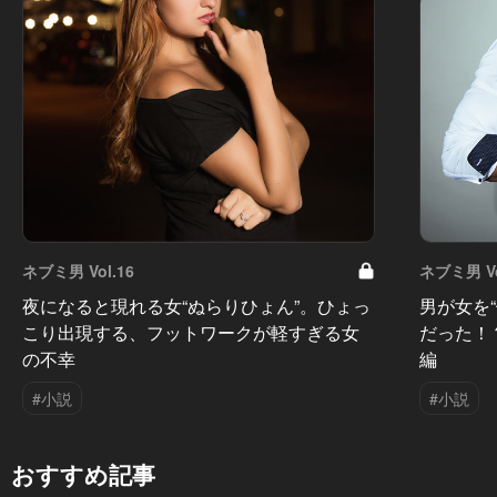
ネブミ男 Vol.16
ネブミ男 Vo
夜になると現れる女“ぬらりひょん”。ひょっ
男が女を
こり出現する、フットワークが軽すぎる女
だった！
の不幸
編
#小説
#小説
おすすめ記事