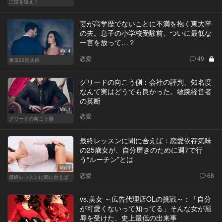
二世を狙え！
妻が高学歴でないことに不満を抱く東大卒
の夫。息子の小学校受験前、ついに最低な
一言を放って…？
Vol.4
恋愛
49
東京23区夫婦
グリードの向こう側：会社の評判、知名度
なんて実はどうでも良かった。敏腕経営者
の英断
Vol.1
恋愛
グリードの向こう側
最終レッスンに間に合えば：恋愛依存気味
の25歳女が、自分磨きのために週7で行
う“ルーチン”とは
Vol.1
恋愛
68
最終レッスンに間に合えば
vs.美女 ～広告代理店OLの挑戦～：「自分
が可愛くないって知ってる」そんな女が屈
辱を受けた、史上最低の出来事