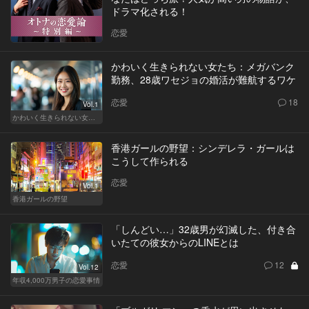
ドラマ化される！
恋愛
かわいく生きられない女たち：メガバンク
勤務、28歳ワセジョの婚活が難航するワケ
恋愛
18
Vol.1
かわいく生きられない女たち
香港ガールの野望：シンデレラ・ガールは
こうして作られる
恋愛
Vol.1
香港ガールの野望
「しんどい…」32歳男が幻滅した、付き合
いたての彼女からのLINEとは
恋愛
12
Vol.12
年収4,000万男子の恋愛事情