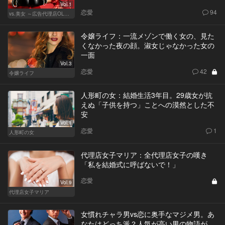
Vol.1
恋愛
94
vs.美女 ～広告代理店OLの挑戦～
令嬢ライフ：一流メゾンで働く女の、見た
くなかった夜の顔。淑女じゃなかった女の
一面
Vol.3
恋愛
42
令嬢ライフ
人形町の女：結婚生活3年目。29歳女が抗
えぬ「子供を持つ」ことへの漠然とした不
安
Vol.1
恋愛
1
人形町の女
代理店女子マリア：全代理店女子の嘆き
「私を結婚式に呼ばないで！」
恋愛
Vol.9
代理店女子マリア
女慣れチャラ男vs恋に奥手なマジメ男。あ
なたはどっち派？人気が高い男の物語が、