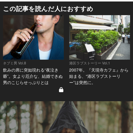
この記事を読んだ人におすすめ
ネブミ男 Vol.8
港区ラブストーリー Vol.1
飲みの席に突如現れる“夜泣き
2007年。『天現寺カフェ』から
爺”。女より厄介な、結婚できぬ
始まる、“港区ラブストーリ
男のこじらせっぷりとは
ー”は突然に。