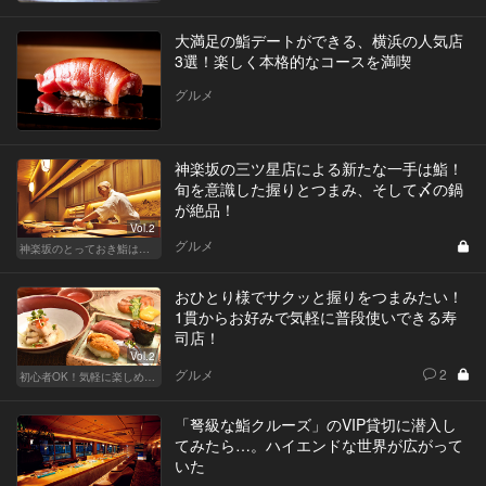
大満足の鮨デートができる、横浜の人気店
3選！楽しく本格的なコースを満喫
グルメ
神楽坂の三ツ星店による新たな一手は鮨！
旬を意識した握りとつまみ、そして〆の鍋
が絶品！
Vol.2
グルメ
神楽坂のとっておき鮨は、ふたりだけの秘密
おひとり様でサクッと握りをつまみたい！
1貫からお好みで気軽に普段使いできる寿
司店！
Vol.2
グルメ
2
初心者OK！気軽に楽しめる鮨の人気店
「弩級な鮨クルーズ」のVIP貸切に潜入し
てみたら…。ハイエンドな世界が広がって
いた