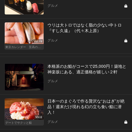
グルメ
ウリは大トロではなく脂の少ない中トロ
『すし久遠』（代々木上原）
グルメ
Vol.19
東京カレンダー 至高の名店シリーズ
本格派のお鮨がコースで25,000円！築地と
神楽坂にある、適正価格が嬉しい２軒
グルメ
日本一のまぐろで作る贅沢な“おはぎ”が絶
品！週末だけ現れる幻の立ち食い鮨に潜
入！
Vol.6
グルメ
デートでサクッと鮨