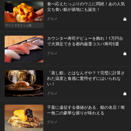
食べ応えたっぷりのウニに悶絶！あの人気
立ち食い鮨が築地にも誕生！
グルメ
Vol.5
デートでサクッと鮨
カウンター寿司デビューを飾れ！1万円台
で大満足できる都内厳選コスパ寿司5選
グルメ
「蒸し鮨」とはなんぞや？？完璧に計算さ
れた温度と食感に驚愕せずにはいられな
い！
グルメ
千葉に遠征する価値がある、鮨の名店！唯
一無二の豪華な握りが味わえる
グルメ