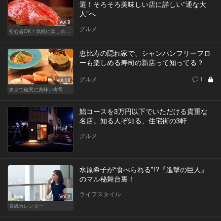
選！そろそろ美味しい店に詳しい”通な大
人”へ
Vol.9
グルメ
初心者OK！気軽に楽しめる鮨の人気店
恵比寿の隠れ家で、シャンパンフリーフロ
ーも楽しめる寿司の新店って知ってる？
グルメ
1
Vol.16
東京で確実に美味い寿司はここだ！
鮨コースを3万円以下でいただける貴重な
名店。知る人ぞ知る、住宅街の3軒
グルメ
水原希子が“食べられる”!?『進撃の巨人』
のマル秘舞台裏！
ライフスタイル
Vol.2
表紙カレンダー