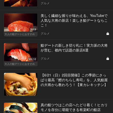
グルメ
美しく繊細な握りが味わえる、YouTubeで
人気な大将の新店！楽しき鮨デートならこ
こ！
Vol.9
グルメ
大人の鮨デートにおすすめ
鮨デートの新しき切り札に！実力派の大将
が営む、都内で話題の新店6選
グルメ
Vol.12
大人の鮨デートにおすすめ
【6/21（日）2回目開催】この季節にさっ
ぱり最高『鰹のちらし寿司』を、人気鮨屋
の大将から教わろう！【東カレキッチン】
真の鮨ツウはこの店へたどり着く！ヒカリ
モノを存分に堪能できる有楽町の鮨店