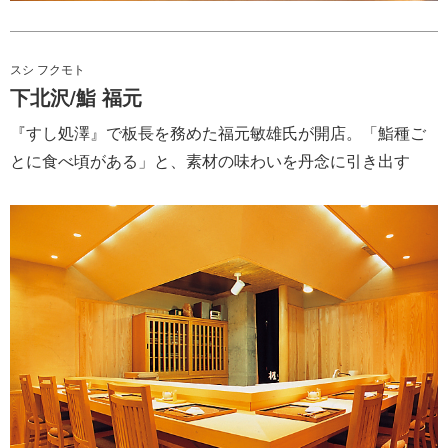
スシ フクモト
下北沢/鮨 福元
『すし処澤』で板長を務めた福元敏雄氏が開店。「鮨種ご
とに食べ頃がある」と、素材の味わいを丹念に引き出す