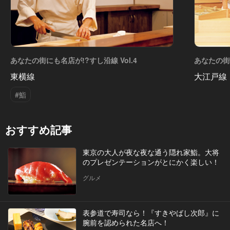
あなたの街にも名店が!?すし沿線 Vol.4
あなたの街に
東横線
大江戸線
#鮨
おすすめ記事
東京の大人が夜な夜な通う隠れ家鮨。大将
のプレゼンテーションがとにかく楽しい！
グルメ
表参道で寿司なら！『すきやばし次郎』に
腕前を認められた名店へ！