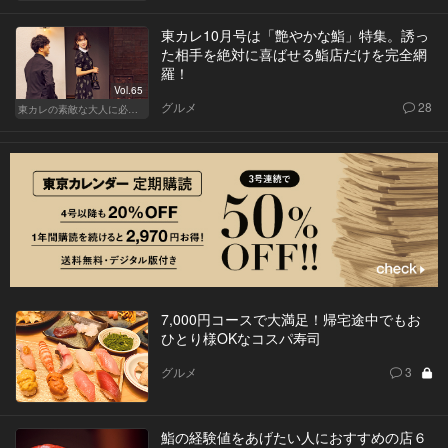
東カレ10月号は「艶やかな鮨」特集。誘っ
た相手を絶対に喜ばせる鮨店だけを完全網
羅！
Vol.65
グルメ
28
東カレの素敵な大人に必要なこと
7,000円コースで大満足！帰宅途中でもお
ひとり様OKなコスパ寿司
グルメ
3
鮨の経験値をあげたい人におすすめの店６