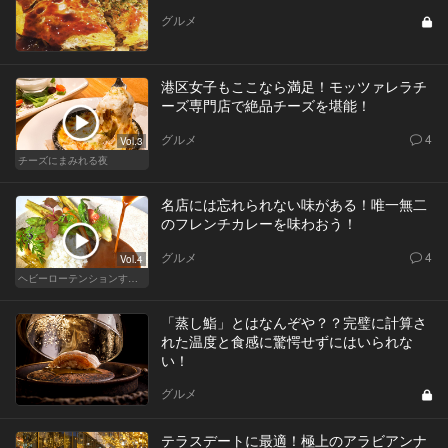
グルメ
港区女子もここなら満足！モッツァレラチ
ーズ専門店で絶品チーズを堪能！
グルメ
4
Vol.3
チーズにまみれる夜
名店には忘れられない味がある！唯一無二
のフレンチカレーを味わおう！
グルメ
4
Vol.4
ヘビーローテンションするカレー
「蒸し鮨」とはなんぞや？？完璧に計算さ
れた温度と食感に驚愕せずにはいられな
い！
グルメ
テラスデートに最適！極上のアラビアンナ