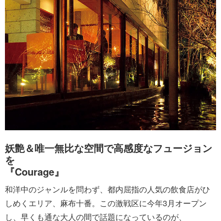
妖艶＆唯一無比な空間で高感度なフュージョン
を
『Courage』
和洋中のジャンルを問わず、都内屈指の人気の飲食店がひ
しめくエリア、麻布十番。この激戦区に今年3月オープン
し、早くも通な大人の間で話題になっているのが、