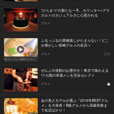
“ひらまつ”の新たな一手。カウンター×アラ
カルトのカジュアルさに心惹かれる
グルメ
ぷるっぷるの茶碗蒸しがたまらない！どこ
か懐かしい長崎グルメの名店へ
グルメ
2
Vol.12
教えたくない秘密のグルメ
ぜんぶ大使館のお墨付き！東京で味わえる
11カ国の本場メシを完全セレクト
グルメ
あの美人モデルが選ぶ『2016年BESTグル
メ』を大発表！B級グルメから高級和食ま
で名店ばかり！