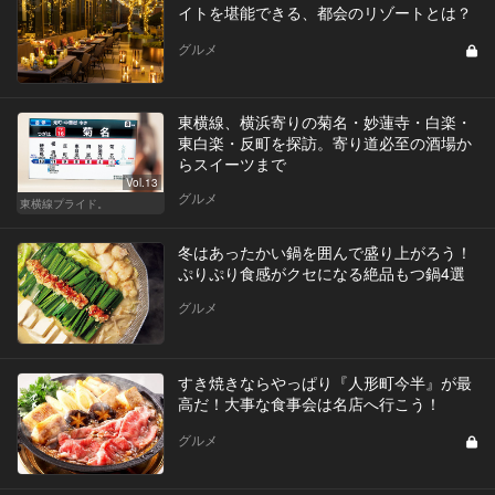
イトを堪能できる、都会のリゾートとは？
グルメ
東横線、横浜寄りの菊名・妙蓮寺・白楽・
東白楽・反町を探訪。寄り道必至の酒場か
らスイーツまで
Vol.13
グルメ
東横線プライド。
冬はあったかい鍋を囲んで盛り上がろう！
ぷりぷり食感がクセになる絶品もつ鍋4選
グルメ
すき焼きならやっぱり『人形町今半』が最
高だ！大事な食事会は名店へ行こう！
グルメ