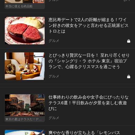
Vol.14
本当に使える絶品鮨
恵比寿デートで2人の距離が縮まる！ワイ
ン好きの彼女をアッと言わせる正統派ビス
トロとは
グルメ
とびっきり贅沢な一日を！ 至れり尽くせり
の『シャングリ・ラ ホテル 東京』宿泊プ
ランで、心躍るクリスマスを過ごそう
グルメ
仕事終わりの飲み会や女子会にぴったりな
テラス6選！平日飲みが夕景を楽しむ夜遊
びに
Vol.10
グルメ
東京の夏はテラスだ！デートも女子会も盛り上がること間違いなし！
爽やかな香りが立ち上る「レモンパス