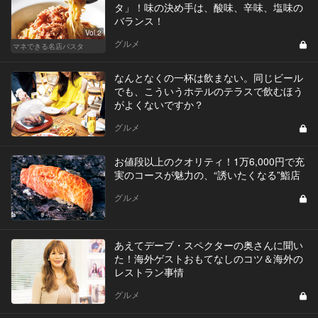
タ」！味の決め手は、酸味、辛味、塩味の
バランス！
Vol.2
グルメ
マネできる名店パスタ
なんとなくの一杯は飲まない。同じビール
でも、こういうホテルのテラスで飲むほう
がよくないですか？
グルメ
お値段以上のクオリティ！1万6,000円で充
実のコースが魅力の、“誘いたくなる”鮨店
グルメ
あえてデーブ・スペクターの奥さんに聞い
た！海外ゲストおもてなしのコツ＆海外の
レストラン事情
グルメ