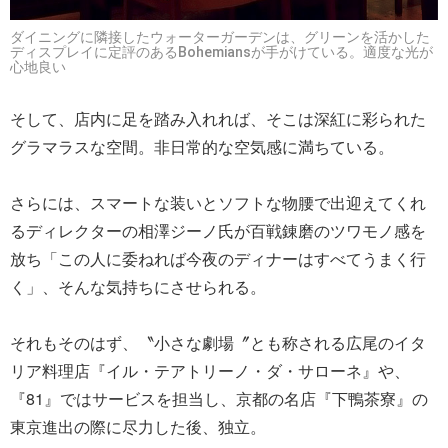
ダイニングに隣接したウォーターガーデンは、グリーンを活かした
ディスプレイに定評のあるBohemiansが手がけている。適度な光が
心地良い
そして、店内に足を踏み入れれば、そこは深紅に彩られた
グラマラスな空間。非日常的な空気感に満ちている。
さらには、スマートな装いとソフトな物腰で出迎えてくれ
るディレクターの相澤ジーノ氏が百戦錬磨のツワモノ感を
放ち「この人に委ねれば今夜のディナーはすべてうまく行
く」、そんな気持ちにさせられる。
それもそのはず、〝小さな劇場〞とも称される広尾のイタ
リア料理店『イル・テアトリーノ・ダ・サローネ』や、
『81』ではサービスを担当し、京都の名店『下鴨茶寮』の
東京進出の際に尽力した後、独立。