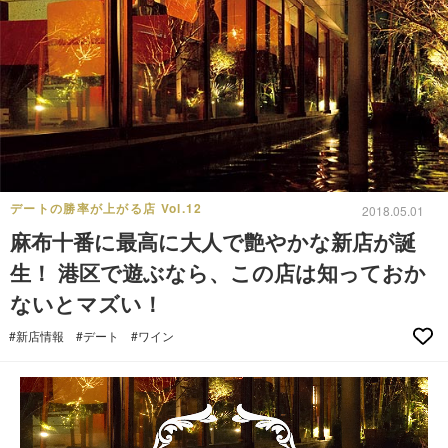
デートの勝率が上がる店 Vol.12
2018.05.01
麻布十番に最高に大人で艶やかな新店が誕
生！ 港区で遊ぶなら、この店は知っておか
ないとマズい！
#新店情報
#デート
#ワイン