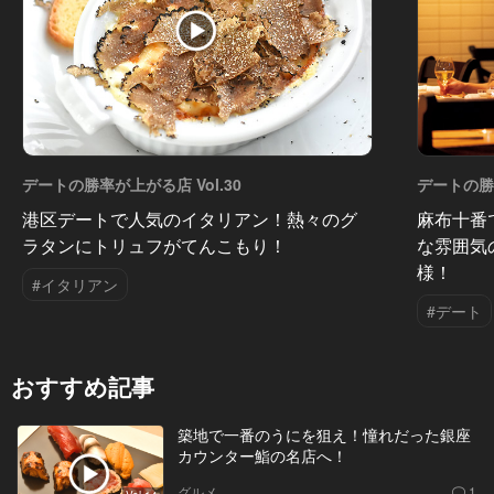
デートの勝率が上がる店 Vol.30
デートの勝率
港区デートで人気のイタリアン！熱々のグ
麻布十番
ラタンにトリュフがてんこもり！
な雰囲気
様！
#イタリアン
#デート
おすすめ記事
築地で一番のうにを狙え！憧れだった銀座
カウンター鮨の名店へ！
グルメ
1