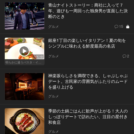
青山ナイトストーリー：商社に入って７
年、遊びも一周回った独身男が直面した決
断のとき
グルメ
15
銀座1丁目の楽しいイタリアン！夏の旬を
シンプルに味わえる鮮度最高の名店
グルメ
2
Vol.10
明らかに違うパスタ・イタリアン
神楽坂らしさを満喫できる、しゃぶしゃぶ
デート。古民家の雰囲気がふたりのムード
を盛り上げる
グルメ
季節の土鍋ごはんに歓声が上がる！大人の
しっぽりデートで訪れたい、注目の星付き
和食店
グルメ