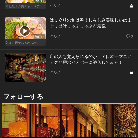
Vol.43
グルメ
高垣麗子の美チャージディナー
はまぐりの旬は春！しみじみ美味しいはま
ぐり出汁しゃぶしゃぶが最強！
グルメ
3
Vol.14
冬は、鍋があるから許す
店の人も覚えられるのか！？日本一マニア
ックと噂のビアバーに潜入してみた！
グルメ
フォローする