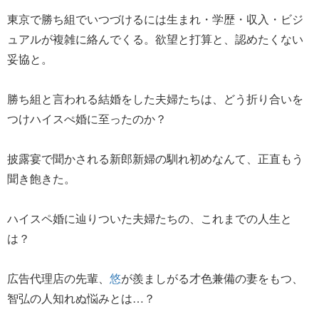
東京で勝ち組でいつづけるには生まれ・学歴・収入・ビジ
ュアルが複雑に絡んでくる。欲望と打算と、認めたくない
妥協と。
勝ち組と言われる結婚をした夫婦たちは、どう折り合いを
つけハイスぺ婚に至ったのか？
披露宴で聞かされる新郎新婦の馴れ初めなんて、正直もう
聞き飽きた。
ハイスペ婚に辿りついた夫婦たちの、これまでの人生と
は？
広告代理店の先輩、
悠
が羨ましがる才色兼備の妻をもつ、
智弘の人知れぬ悩みとは…？