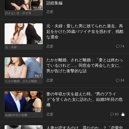
話総集編
Vol.15
恋愛
許さない女、許す男
元・夫婦：愛した男に捨てられた過去。再
起をかけた35歳バツイチ女を惑わす、残酷
な運命
Vol.1
恋愛
74
元・夫婦
たかが離婚、されど離婚：「妻とは終わっ
ているけれど…」同窓会で再会した女に、
男が告げた衝撃的な話
Vol.1
恋愛
34
たかが離婚、されど離婚
妻の年収が夫を超えた時。“男のプライ
ド”を甘くみた女に訪れた、結婚3年目の危
機
Vol.13
恋愛
40
結婚3年目の危機
人妻が恋するのは、罪なのか…？「恋愛中