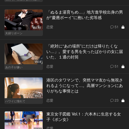
「ぬるま湯育ちめ…」地方進学校出身の男
が“慶應ボーイ”に抱いた劣等感
恋愛
51
Vol.11
夫婦リボーン
「絶対に“あの場所”にだけは帰りたくな
い…」。愛する男を失ったばかりの女に届
いた、１通の封筒
Vol.9
恋愛
51
あの子が嫌い
港区のタワマンで、突然ママ友から無視さ
れるようになって…。高層マンションにあ
りがちな事情とは
Vol.2
恋愛
23
ハワイに憧れて
東京女子図鑑 Vol.1：六本木に生息する女
子《ポン女》
恋愛