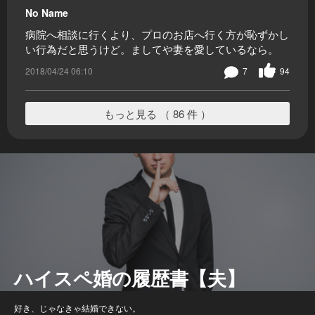
No Name
病院へ相談に行くより、プロのお店へ行く方が恥ずかし
い行為だと思うけど。ましてや妻を愛しているなら。
2018/04/24 06:10
7
94
もっと見る （ 86 件 ）
ハイスペ婚の履歴書【夫】
好き、じゃなきゃ結婚できない。