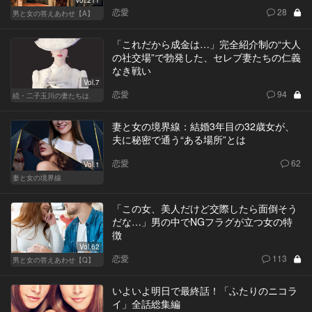
Vol.211
恋愛
28
男と女の答えあわせ【A】
「これだから成金は…」完全紹介制の“大人
の社交場”で勃発した、セレブ妻たちの仁義
なき戦い
Vol.7
恋愛
94
続・二子玉川の妻たちは
妻と女の境界線：結婚3年目の32歳女が、
夫に秘密で通う“ある場所”とは
恋愛
62
Vol.1
妻と女の境界線
「この女、美人だけど交際したら面倒そう
だな…」男の中でNGフラグが立つ女の特
徴
Vol.62
恋愛
113
男と女の答えあわせ【Q】
いよいよ明日で最終話！「ふたりのニコラ
イ」全話総集編