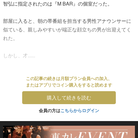
智弘に指定されたのは『M BAR』の個室だった。
部屋に入ると、朝の帯番組を担当する男性アナウンサーに
似ている、親しみやすいが端正な顔立ちの男が出迎えてく
れた。
しかし、才......
この記事の続きは月額プラン会員への加入、
またはアプリでコイン購入をすると読めます
購入して続きを読む
会員の方は
こちらからログイン