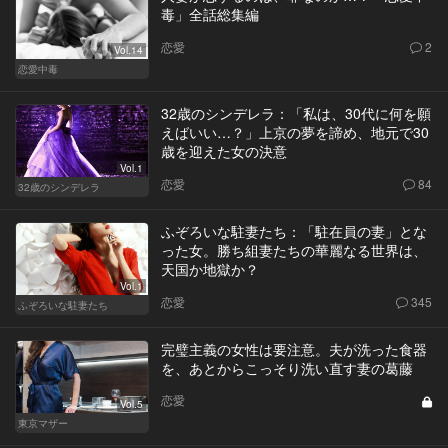
毒」全話総集編
恋愛
2
Vol.14
恋愛中毒
32歳のシンデレラ：「私は、30代に何を願
えばいい…？」上京の夢を諦め、地元で30
歳を迎えた女の決意
Vol.1
恋愛
84
32歳のシンデレラ
ふぞろいな駐妻たち：「駐在員の妻」とな
った女。勝ち組妻たちの華麗なる世界は、
天国か地獄か？
Vol.1
恋愛
345
ふぞろいな駐妻たち
完璧主義の女性は要注意。夫が洗った食器
を、あとからこっそり洗い直す妻の葛藤
恋愛
Vol.5
東京マザー