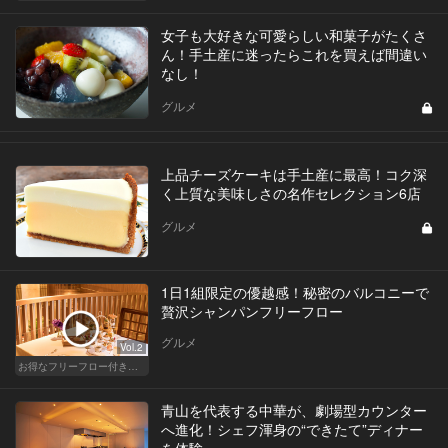
女子も大好きな可愛らしい和菓子がたくさ
ん！手土産に迷ったらこれを買えば間違い
なし！
グルメ
上品チーズケーキは手土産に最高！コク深
く上質な美味しさの名作セレクション6店
グルメ
1日1組限定の優越感！秘密のバルコニーで
贅沢シャンパンフリーフロー
グルメ
Vol.2
お得なフリーフロー付きで料理が美味しいレストラン
青山を代表する中華が、劇場型カウンター
へ進化！シェフ渾身の“できたて”ディナー