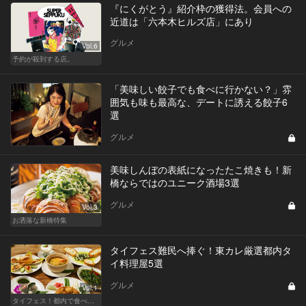
『にくがとう』紹介枠の獲得法。会員への
近道は「六本木ヒルズ店」にあり
グルメ
Vol.6
予約が殺到する店。
「美味しい餃子でも食べに行かない？」雰
囲気も味も最高な、デートに誘える餃子6
選
グルメ
美味しんぼの表紙になったたこ焼きも！新
橋ならではのユニーク酒場3選
グルメ
Vol.3
お洒落な新橋特集
タイフェス難民へ捧ぐ！東カレ厳選都内タ
イ料理屋5選
グルメ
Vol.1
タイフェス！都内で食べれる至極のタイ料理まとめ