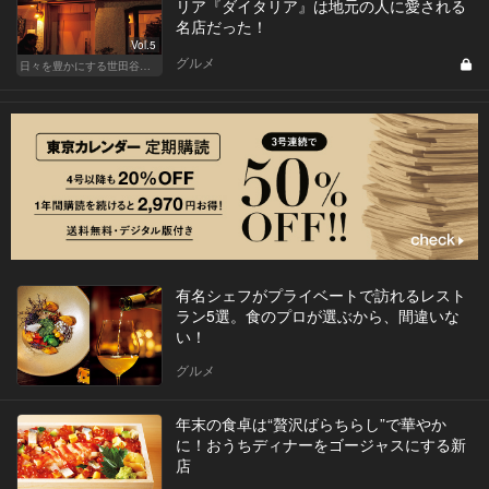
リア『ダイタリア』は地元の人に愛される
名店だった！
Vol.5
グルメ
日々を豊かにする世田谷の話題店
有名シェフがプライベートで訪れるレスト
ラン5選。食のプロが選ぶから、間違いな
い！
グルメ
年末の食卓は“贅沢ばらちらし”で華やか
に！おうちディナーをゴージャスにする新
店