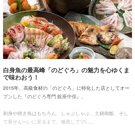
白身魚の最高峰「のどぐろ」の魅力を心ゆくま
で味わおう！
2015年、高級食材の「のどぐろ」に特化した店としてオー
プンした『のどぐろ専門 銀座中俣』。
刺身や焼き魚はもちろん、しゃぶしゃぶ、土鍋御飯、そし
て骨せんべいに至るまで、徹底して“の......