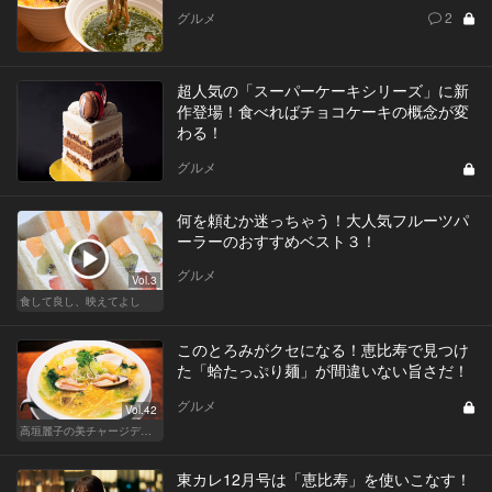
グルメ
2
超人気の「スーパーケーキシリーズ」に新
作登場！食べればチョコケーキの概念が変
わる！
グルメ
何を頼むか迷っちゃう！大人気フルーツパ
ーラーのおすすめベスト３！
グルメ
Vol.3
食して良し、映えてよし
このとろみがクセになる！恵比寿で見つけ
た「蛤たっぷり麺」が間違いない旨さだ！
グルメ
Vol.42
高垣麗子の美チャージディナー
東カレ12月号は「恵比寿」を使いこなす！