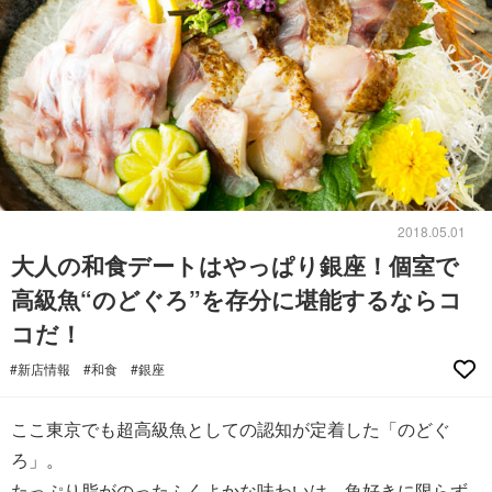
2018.05.01
大人の和食デートはやっぱり銀座！個室で
高級魚“のどぐろ”を存分に堪能するならコ
コだ！
#新店情報
#和食
#銀座
ここ東京でも超高級魚としての認知が定着した「のどぐ
ろ」。
たっぷり脂がのったふくよかな味わいは、魚好きに限らず