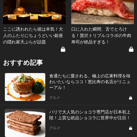
ここに誘われたら彼は本気！大
口に入れた瞬間、舌でとろけ
人のふたりにちょうどいい銀座
る！贅沢トリプルコラボの牛肉
の隠れ家天ぷらが話題
寿司が絶品すぎる！
おすすめ記事
食通たちに愛される、極上の広東料理を味
わいたいならココ！恵比寿の名店がリニュ
ーアル！
グルメ
パリで大人気のショコラ専門店が日本初上
陸！上質な絶品ショコラに世界中が注目！
グルメ