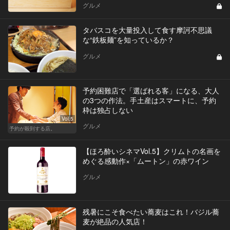
グルメ
タバスコを大量投入して食す摩訶不思議
な“鉄板麺”を知っているか？
グルメ
予約困難店で「選ばれる客」になる、大人
の3つの作法。手土産はスマートに、予約
枠は独占しない
Vol.5
グルメ
予約が殺到する店。
【ほろ酔いシネマVol.5】クリムトの名画を
めぐる感動作×「ムートン」の赤ワイン
グルメ
残暑にこそ食べたい蕎麦はこれ！バジル蕎
麦が絶品の人気店！