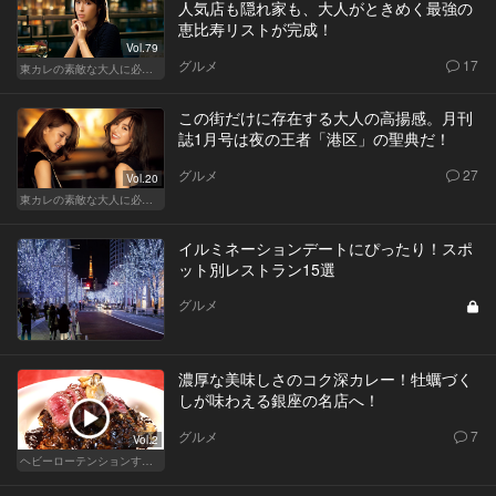
人気店も隠れ家も、大人がときめく最強の
恵比寿リストが完成！
Vol.79
グルメ
17
東カレの素敵な大人に必要なこと
この街だけに存在する大人の高揚感。月刊
誌1月号は夜の王者「港区」の聖典だ！
グルメ
27
Vol.20
東カレの素敵な大人に必要なこと
イルミネーションデートにぴったり！スポ
ット別レストラン15選
グルメ
濃厚な美味しさのコク深カレー！牡蠣づく
しが味わえる銀座の名店へ！
グルメ
7
Vol.2
ヘビーローテンションするカレー