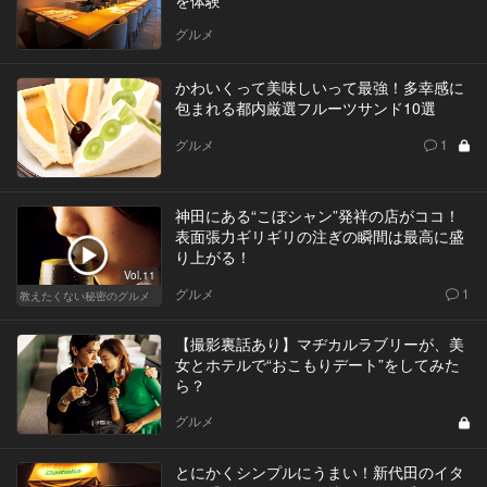
を体験
グルメ
かわいくって美味しいって最強！多幸感に
包まれる都内厳選フルーツサンド10選
グルメ
1
神田にある“こぼシャン”発祥の店がココ！
表面張力ギリギリの注ぎの瞬間は最高に盛
り上がる！
Vol.11
グルメ
1
教えたくない秘密のグルメ
【撮影裏話あり】マヂカルラブリーが、美
女とホテルで“おこもりデート”をしてみた
ら？
グルメ
とにかくシンプルにうまい！新代田のイタ