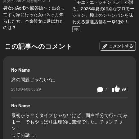
男女のAorB〜回答編〜 Vol.1
「モエ・エ・シャンドン」が贈
男女のAorB〜回答編〜：出会っ
る、2026年夏の特別なプロモー
てすぐ家に行った女or３ヶ月焦
ション。極上のシャンパンを味
らした女。本命彼女に選ばれた
わえる厳選店舗を一挙紹介！
のは？
PR
この記事へのコメント
コメントする
No Name
席の問題じゃないな。
2018/04/08 05:29
7
99+
No Name
最初から全くタイプじゃないけど、面白半分で行ってみ
よー。でもやっぱり生理的に無理でした。チャンチャ
ン！
ってお話し。