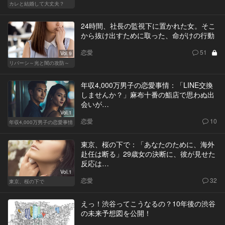
カレと結婚して大丈夫？
24時間、社長の監視下に置かれた女。そこ
から抜け出すために取った、命がけの行動
恋愛
51
Vol.9
リバーシ～光と闇の攻防～
年収4,000万男子の恋愛事情：「LINE交換
しませんか？」麻布十番の鮨店で思わぬ出
会いが…
Vol.1
恋愛
10
年収4,000万男子の恋愛事情
東京、桜の下で：「あなたのために、海外
赴任は断る」29歳女の決断に、彼が見せた
反応は…
Vol.1
恋愛
32
東京、桜の下で
えっ！渋谷ってこうなるの？10年後の渋谷
の未来予想図を公開！