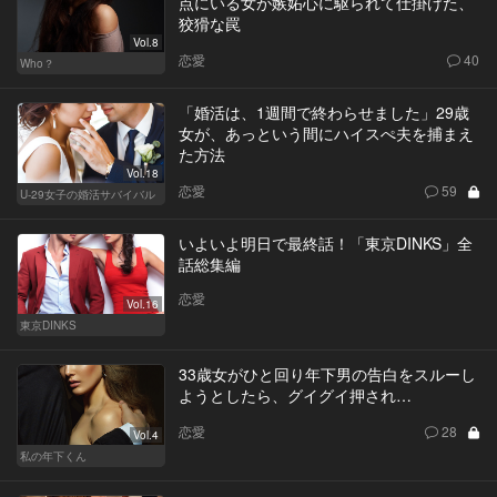
点にいる女が嫉妬心に駆られて仕掛けた、
狡猾な罠
Vol.8
恋愛
40
Who？
「婚活は、1週間で終わらせました」29歳
女が、あっという間にハイスぺ夫を捕まえ
た方法
Vol.18
恋愛
59
U-29女子の婚活サバイバル
いよいよ明日で最終話！「東京DINKS」全
話総集編
恋愛
Vol.16
東京DINKS
33歳女がひと回り年下男の告白をスルーし
ようとしたら、グイグイ押され…
恋愛
28
Vol.4
私の年下くん