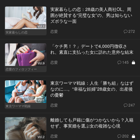
実家暮らしの恋：28歳の美人商社OL。周
囲が絶賛する“完璧な女”の、男は知らない
ズボラな一面
Vol.1
恋愛
272
実家暮らしの恋
「ケチ男！？」デートで4,000円徴収さ
れ、素直に支払った女に訪れた意外な結末
恋愛
145
Vol.9
恋愛のフィロソフィー
東京ワーママ戦線：人生「勝ち組」なはず
なのに…。“幸福な妊婦”28歳女の、出産後
の憂鬱
Vol.1
恋愛
247
東京ワーママ戦線
離婚しても戸籍に傷がつかないから？入籍
せず、事実婚を選ぶ女の複雑な心境
恋愛
202
Vol.2