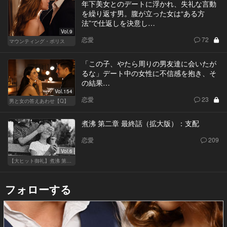
年下美女とのデートに浮かれ、失礼な言動
を繰り返す男。腹が立った女は“ある方
法”で仕返しを決意し…
Vol.9
恋愛
72
マウンティング・ポリス
「この子、やたら周りの男友達に会いたが
るな」デート中の女性に不信感を抱き、そ
の結果…
Vol.154
恋愛
23
男と女の答えあわせ【Q】
煮沸 第二章 最終話（拡大版）：支配
恋愛
209
Vol.6
【大ヒット御礼】煮沸 第二章
フォローする