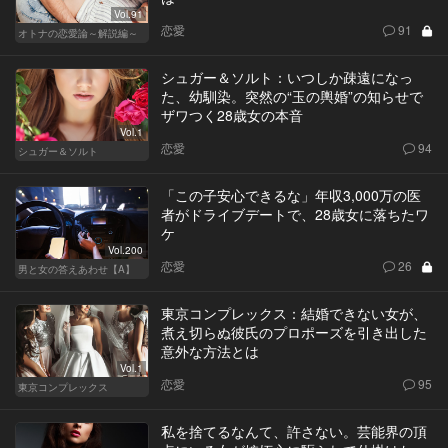
Vol.91
恋愛
91
オトナの恋愛論～解説編～
シュガー＆ソルト：いつしか疎遠になっ
た、幼馴染。突然の“玉の輿婚”の知らせで
ザワつく28歳女の本音
Vol.1
恋愛
94
シュガー＆ソルト
「この子安心できるな」年収3,000万の医
者がドライブデートで、28歳女に落ちたワ
ケ
Vol.200
恋愛
26
男と女の答えあわせ【A】
東京コンプレックス：結婚できない女が、
煮え切らぬ彼氏のプロポーズを引き出した
意外な方法とは
Vol.1
恋愛
95
東京コンプレックス
私を捨てるなんて、許さない。芸能界の頂