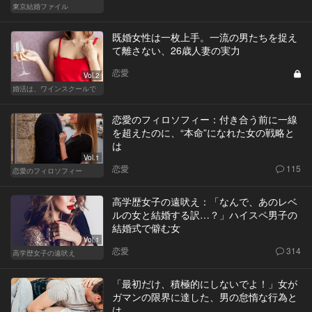
東京結婚ファイル
既婚女性は一枚上手。一流の男たちを捉え
て離さない、26歳人妻の実力
恋愛
Vol.2
婚活は、ワインスクールで
恋愛のフィロソフィー：付き合う前に一線
を超えたのに、“本命”になれた女の戦略と
は
Vol.1
恋愛
115
恋愛のフィロソフィー
高学歴女子の遠吠え：「なんで、あのレベ
ルの女と結婚する訳…？」ハイスペ男子の
結婚式で僻む女
Vol.1
恋愛
314
高学歴女子の遠吠え
「最初だけ、積極的にしないでよ！」女が
ガマンの限界に達した、男の怠惰な行為と
は