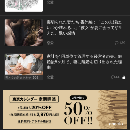
恋愛
裏切られた妻たち 番外編：「この夫婦は、
いつか壊れる…」“彼女”が妻に会って芽生
えた、醜い感情
恋愛
139
家計を1円単位で管理する経営者の夫。結
婚後8ヶ月で、妻に離婚を切り出された理
由
Vol.304
恋愛
44
男と女の答えあわせ【Q】