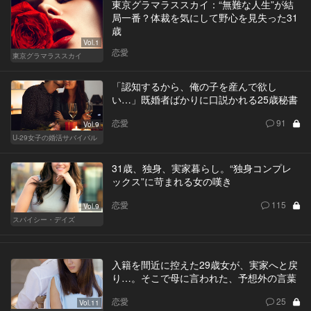
東京グラマラススカイ：“無難な人生”が結
局一番？体裁を気にして野心を見失った31
歳
Vol.1
恋愛
東京グラマラススカイ
「認知するから、俺の子を産んで欲し
い…」既婚者ばかりに口説かれる25歳秘書
恋愛
91
Vol.9
U-29女子の婚活サバイバル
31歳、独身、実家暮らし。“独身コンプレ
ックス”に苛まれる女の嘆き
恋愛
115
Vol.9
スパイシー・デイズ
入籍を間近に控えた29歳女が、実家へと戻
り…。そこで母に言われた、予想外の言葉
恋愛
25
Vol.11