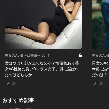
男女のAorB〜回答編〜 Vol.4
男女のAor
女はやはり顔が全てなのか？性格難あり美
男女のA
女VS性格の良いBクラス女子、男に選ばれ
or愛に
たのはどちらか
だのは？
#小説
#小説
おすすめ記事