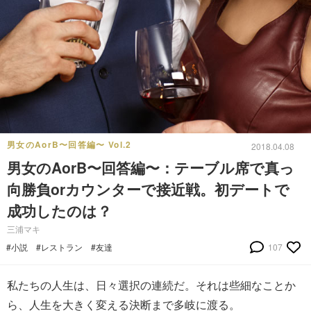
男女のAorB〜回答編〜 Vol.2
2018.04.08
男女のAorB〜回答編〜：テーブル席で真っ
向勝負orカウンターで接近戦。初デートで
成功したのは？
三浦マキ
#小説
#レストラン
#友達
107
私たちの人生は、日々選択の連続だ。それは些細なことか
ら、人生を大きく変える決断まで多岐に渡る。